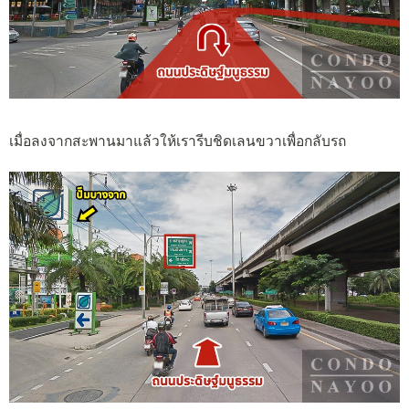
เมื่อลงจากสะพานมาแล้วให้เรารีบชิดเลนขวาเพื่อกลับรถ