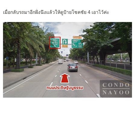
เมื่อกลับรถมาอีกฝั่งนึงแล้วให้ดูป้ายโชคชัย 4 เอาไว้ค่ะ
ดูป้ายโชคชัย 4-รัชดาภิเษกเอาไว้ ให้เราชิดซ้ายนะ