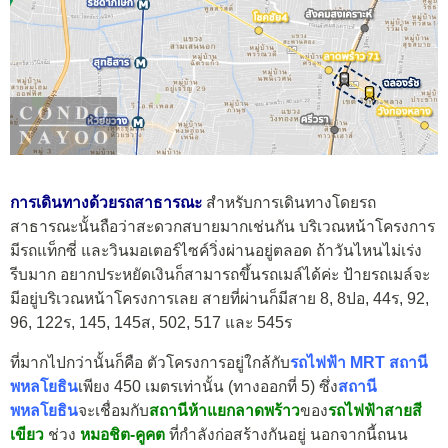
การเดินทางด้วยรถสาธารณะ
สำหรับการเดินทางโดยรถ
สาธารณะนั้นถือว่าสะดวกสบายมากเช่นกัน บริเวณหน้าโครงการ
มีรถแท็กซี่ และวินมอเตอร์ไซค์วิ่งผ่านอยู่ตลอด ถ้าวันไหนไม่เร่ง
รีบมาก อยากประหยัดเงินก็สามารถขึ้นรถเมล์ได้ค่ะ ป้ายรถเมล์จะ
มีอยู่บริเวณหน้าโครงการเลย สายที่ผ่านก็มีสาย 8, 8ปอ, 44ร, 92,
96, 122ร, 145, 145ส, 502, 517 และ 545ร
ที่มากไปกว่านั้นก็คือ ตัวโครงการอยู่ใกล้กับ
รถไฟฟ้า MRT สถานี
พหลโยธิน
เพียง 450 เมตรเท่านั้น (ทางออกที่ 5) ซึ่ง
สถานี
พหลโยธิน
จะเชื่อมกับ
สถานีห้าแยกลาดพร้าว
ของ
รถไฟฟ้าสายสี
เขียว
ช่วง
หมอชิต-คูคต
ที่กำลังก่อสร้างกันอยู่ นอกจากนี้ถนน