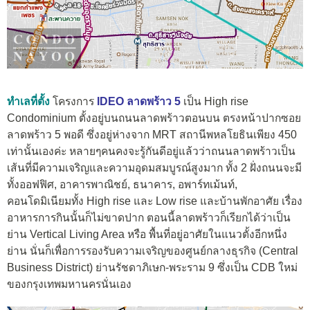
ทำเลที่ตั้ง
โครงการ
IDEO ลาดพร้าว 5
เป็น High rise
Condominium ตั้งอยู่บนถนนลาดพร้าวตอนบน ตรงหน้าปากซอย
ลาดพร้าว 5 พอดี ซึ่งอยู่ห่างจาก MRT สถานีพหลโยธินเพียง 450
เท่านั้นเองค่ะ หลายๆคนคงจะรู้กันดีอยู่แล้วว่าถนนลาดพร้าวเป็น
เส้นที่มีความเจริญและความอุดมสมบูรณ์สูงมาก ทั้ง 2 ฝั่งถนนจะมี
ทั้งออฟฟิศ, อาคารพาณิชย์, ธนาคาร, อพาร์ทเม้นท์,
คอนโดมิเนียมทั้ง High rise และ Low rise และบ้านพักอาศัย เรื่อง
อาหารการกินนั้นก็ไม่ขาดปาก ตอนนี้ลาดพร้าวก็เรียกได้ว่าเป็น
ย่าน Vertical Living Area หรือ พื้นที่อยู่อาศัยในแนวตั้งอีกหนึ่ง
ย่าน นั่นก็เพื่อการรองรับความเจริญของศูนย์กลางธุรกิจ (Central
Business District) ย่านรัชดาภิเษก-พระราม 9 ซึ่งเป็น CDB ใหม่
ของกรุงเทพมหานครนั่นเอง