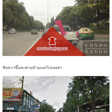
ชิดขวาขึ้นสะพานข้ามแยกไปเลยค่า