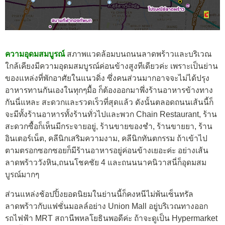
ความอุดมสมบูรณ์
สภาพแวดล้อมบนถนนลาดพร้าวและบริเวณ
ใกล้เคียงมีความอุดมสมบูรณ์ค่อนข้างสูงทีเดียวค่ะ เพราะเป็นย่าน
ของแหล่งที่พักอาศัยในแนวดิ่ง ซึ่งคนส่วนมากอาจจะไม่ได้ปรุง
อาหารทานกันเองในทุกๆมื้อ ก็ต้องออกมาพึ่งร้านอาหารข้างทาง
กันนี่แหละ สะดวกและรวดเร็วที่สุดแล้ว ดังนั้นตลอดถนนเส้นนี้ก็
จะมีทั้งร้านอาหารทั้งร้านทั่วไปและพวก Chain Restaurant, ร้าน
สะดวกซื้อก็เห็นมีกระจายอยู่, ร้านขายของชำ, ร้านขายยา, ร้าน
อินเตอร์เน็ต, คลีนิกเสริมความงาม, คลีนิกทันตกรรม ถ้าเข้าไป
ตามตรอกซอกซอยก็มีร้านอาหารอยู่ค่อนข้างเยอะค่ะ อย่างเส้น
ลาดพร้าววังหิน,ถนนโชคชัย 4 และถนนนาคนิวาสนี่ก็อุดมสม
บูรณ์มากๆ
ส่วนแหล่งช้อปปิ้งยอดนิยมในย่านนี้ก็คงหนีไม่พ้นเซ็นทรัล
ลาดพร้าวกับแฟชั่นมอลล์อย่าง Union Mall อยู่บริเวณทางออก
รถไฟฟ้า MRT สถานีพหลโยธินพอดีค่ะ ถ้าจะดูเป็น Hypermarket