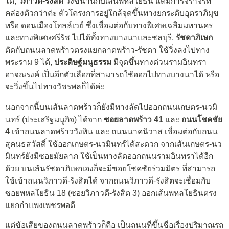
ได้,
วิภาวดี-รังสิต
วิ่งขนานกับเส้นพหลโยธิน แต่มีการจราจรที่
คล่องตัวกว่าค่ะ ตัวโครงการอยู่ใกล้จุดขึ้นทางยกระดับอุตราภิมุข
หรือ ดอนเมืองโทลล์เวย์ ซึ่งเชื่อมต่อกับทางพิเศษเฉลิมมหานคร
และทางพิเศษศรีรัช ไปได้ทั้งทางบางนาและชลบุรี,
รัชดาภิเษก
ตัดกับถนนลาดพร้าวตรงแยกลาดพร้าว-รัชดา ใช้วิ่งลงไปทาง
พระราม 9 ได้,
ประดิษฐ์มนูธรรม
มีจุดขึ้นทางด่วนรามอินทรา
อาจณรงค์ เป็นอีกตัวเลือกที่สามารถใช้ออกไปทางบางนาได้ หรือ
จะวิ่งขึ้นไปทางวัชรพลก็ได้ค่ะ
นอกจากนี้บนเส้นลาดพร้าวก็ยังมีทางลัดไปออกถนนเกษตร-นวมิ
นทร์ (ประเสริฐมนูกิจ) ได้จาก
ซอยลาดพร้าว 41
และ
ถนนโชคชัย
4
เข้าถนนลาดพร้าววังหิน และ ถนนนาคนิวาส เชื่อมต่อกับถนน
สุคนธสวัสดิ์ ใช้ออกเกษตร-นวมินทร์ได้สะดวก จากเส้นเกษตร-นว
มินทร์ยังมีซอยมัยลาภ ใช้เป็นทางลัดออกถนนรามอินทราได้อีก
ด้วย บนเส้นรัชดาภิเษกเองก็จะมีซอยโชคชัยร่วมมิตร ที่สามารถ
ใช้เข้าถนนวิภาวดี-รังสิตได้ จากถนนวิภาวดี-รังสิตจะเชื่อมกับ
ซอยพหลโยธิน 18 (ซอยวิภาวดี-รังสิต 3) ออกเส้นพหลโยธินตรง
แยกกำแพงเพชรพอดี
แต่ข้อเสียของถนนลาดพร้าวก็คือ เป็นถนนที่ขึ้นชื่อเรื่องปริมาณรถ