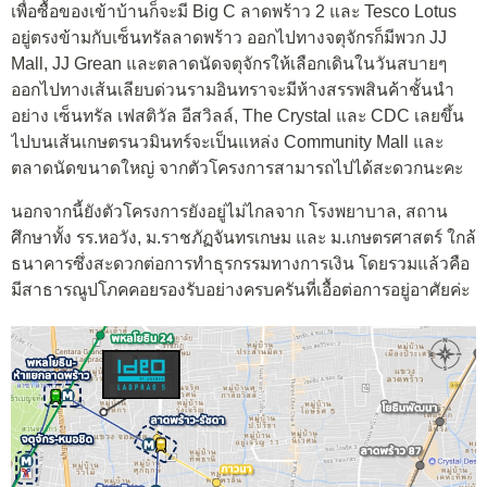
เพื่อซื้อของเข้าบ้านก็จะมี Big C ลาดพร้าว 2 และ Tesco Lotus
อยู่ตรงข้ามกับเซ็นทรัลลาดพร้าว ออกไปทางจตุจักรก็มีพวก JJ
Mall, JJ Grean และตลาดนัดจตุจักรให้เลือกเดินในวันสบายๆ
ออกไปทางเส้นเลียบด่วนรามอินทราจะมีห้างสรรพสินค้าชั้นนำ
อย่าง เซ็นทรัล เฟสติวัล อีสวิลล์, The Crystal และ CDC เลยขึ้น
ไปบนเส้นเกษตรนวมินทร์จะเป็นแหล่ง Community Mall และ
ตลาดนัดขนาดใหญ่ จากตัวโครงการสามารถไปได้สะดวกนะคะ
นอกจากนี้ยังตัวโครงการยังอยู่ไม่ไกลจาก โรงพยาบาล, สถาน
ศึกษาทั้ง รร.หอวัง, ม.ราชภัฏจันทรเกษม และ ม.เกษตรศาสตร์ ใกล้
ธนาคารซึ่งสะดวกต่อการทำธุรกรรมทางการเงิน โดยรวมแล้วคือ
มีสาธารณูปโภคคอยรองรับอย่างครบครันที่เอื้อต่อการอยู่อาศัยค่ะ