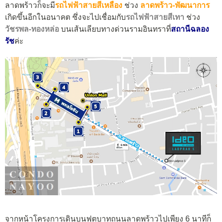
ลาดพร้าวก็จะมี
รถไฟฟ้าสายสีเหลือง
ช่วง
ลาดพร้าว-พัฒนาการ
เกิดขึ้นอีกในอนาคต ซึ่งจะไปเชื่อมกับ
รถไฟฟ้าสายสีเทา
ช่วง
วัชรพล-ทองหล่อ
บนเส้นเลียบทางด่วนรามอินทราที่
สถานี
ฉลอง
รัช
ค่ะ
จากหน้าโครงการเดินบนฟุตบาทถนนลาดพร้าวไปเพียง 6 นาทีก็