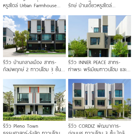
หรูสไตล์ Urban Farmhouse​
รักษ์ บ้านเดี่ยวหรูสไตล์
ส่วนกลางใหญ่วิวทะเลสาบ ใกล้
Georgian ส่วนกลางใหญ่วิว
ทางด่วนจตุโชติ เริ่ม 8.59
ทะเลสาบ ทำเลใกล้รถไฟฟ้า และ
ทางด่วน 3 สาย
รีวิว บ้านกลางเมือง สาทร-
รีวิว INNER PEACE สาทร-
กัลปพฤกษ์ 2 ทาวน์โฮม 3 ชั้น
ท่าพระ พรีเมียมทาวน์โฮม และ
ติดถนนใหญ่กัลปพฤกษ์ เชื่อมต่อ
บ้านแฝด 3 ชั้น ใกล้ BTS
สาทร เพียง
รีวิว Pleno Town
รีวิว CORDIZ พัฒนาการ-
ธรรมศาสตร์-รังสิต ทาวน์โฮม
อ่อนนุช ทาวน์โฮม 3 ชั้น ใกล้