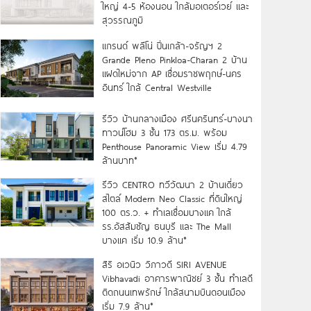
ใหญ่ 4-5 ห้องนอน ใกล้มอเตอร์เวย์ และ
สุวรรณภูมิ
แกรนด์ พลีโน่ ปิ่นเกล้า-จรัญฯ 2
Grande Pleno Pinkloa-Charan 2 บ้าน
แฝดใหม่จาก AP เชื่อมราชพฤกษ์-นคร
อินทร์ ใกล้ Central Westville
รีวิว บ้านกลางเมือง ศรีนครินทร์-บางนา
ทาวน์โฮม 3 ชั้น 173 ตร.ม. พร้อม
Penthouse Panoramic View เริ่ม 4.79
ล้านบาท*
รีวิว CENTRO ทวีวัฒนา 2 บ้านเดี่ยว
สไตล์ Modern Neo Classic ที่ดินใหญ่
100 ตร.ว. + ทำเลเชื่อมบางแค ใกล้
รร.อัสสัมชัญ ธนบุรี และ The Mall
บางแค เริ่ม 10.9 ล้าน*
สิริ อเวนิว วิภาวดี SIRI AVENUE
Vibhavadi อาคารพาณิชย์ 3 ชั้น ทำเลดี
ติดถนนเทพรักษ์ ใกล้สนามบินดอนเมือง
เริ่ม 7.9 ล้าน*