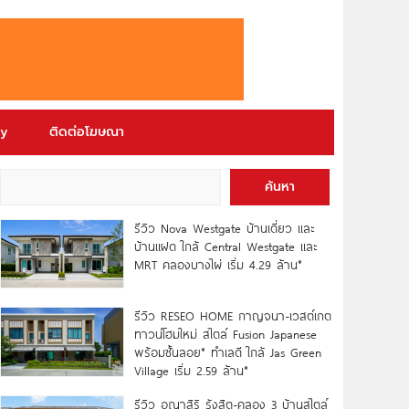
ry
ติดต่อโฆษณา
ค้นหา
รีวิว Nova Westgate บ้านเดี่ยว และ
บ้านแฝด ใกล้ Central Westgate และ
MRT คลองบางไผ่ เริ่ม 4.29 ล้าน*
รีวิว RESEO HOME กาญจนา-เวสต์เกต
ทาวน์โฮมใหม่ สไตล์ Fusion Japanese
พร้อมชั้นลอย* ทำเลดี ใกล้ Jas Green
Village เริ่ม 2.59 ล้าน*
รีวิว อณาสิริ รังสิต-คลอง 3 บ้านสไตล์