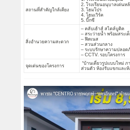
2. โรงเรียนอนุบาลเด่นหล
สถานที่สำคัญใกล้เคียง
3. โฮมโปร
4. โฮมเวิร์ค
5. บิ๊กซี
– คลับเฮ้าส์ สไตล์บูติค
– สระว่ายน้ำ พร้อมสระเด
– ฟิตเนส
สิ่งอำนวยความสะดวก
– สวนส่วนกลาง
– ระบบรักษาความปลอดภั
– CCTV. รอบโครงการ
“บ้านเดี่ยวรูปแบบใหม่ ภา
จุดเด่นของโครงการ
ส่วนตัว ห้องรับแขกและห้อง