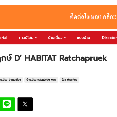
rial
ทาวน์โฮม
บ้านเดี่ยว
แบบบ้าน
Directo
ชพฤกษ์ D’ HABITAT Ratchapruek
านเดี่ยว อำเภอเมือง
บ้านเดี่ยวใกล้รถไฟฟ้า MRT
รีวิว บ้านเดี่ยว