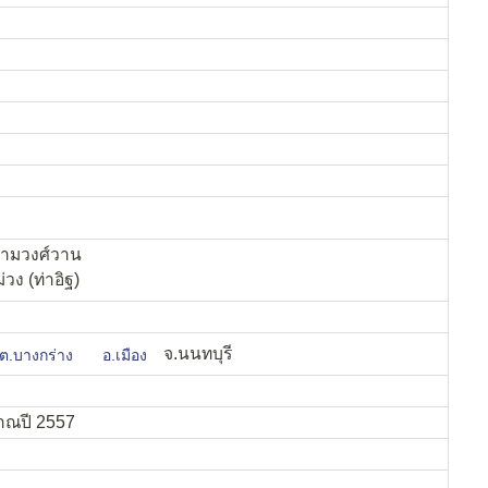
นงามวงศ์วาน
วง (ท่าอิฐ)
จ.นนทบุรี
ต.บางกร่าง
อ.เมือง
าณปี 2557