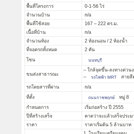
พื้นที่โครงการ
0-1-56 ไร่
จำนวนบ้าน
n/a
พื้นที่ใช้สอย
167 – 222 ตร.ม.
เนื้อที่บ้าน
n/a
จำนวนห้อง
2 ห้องนอน / 2 ห้องน้ำ
ที่จอดรถทั้งหมด
2 คัน
โซน
นนทบุรี
– ใกล้จุดขึ้น-ลงทางด่ว
ขนส่งสาธารณะ
–
สายสีม่
รถไฟฟ้า MRT
รถโดยสารที่ผ่าน
n/a
ที่ตั้ง
หมู่ 8
ถนนราชพฤกษ์
กำหนดการ
เริ่มก่อสร้าง ปี 2555
ปีที่สร้างเสร็จ
คาดว่าจะแล้วเสร็จประม
ราคา
ราคาเริ่มต้น 5 ล้านบาท
1. โรงเรียนเตรียมอุดม