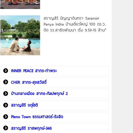
สราญสิริ ปัญญาอินทรา Saransiri
Panya Indra บ้านเดี่ยวใหญ่ 100 ตร.ว.
ดิด รร.สาธิตพัฒนา เริ่ม 9.59-15 ล้าน*
INNER PEACE สาทร-ท่าพระ
CHER สาทร-สุขสวัสดิ์
บ้านกลางเมือง สาทร-กัลปพฤกษ์ 2
สราญสิริ จตุโชติ
Pleno Town ธรรมศาสตร์-รังสิต
สราญสิริ ราชพฤกษ์-346