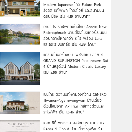
Modern Japanese ใกล้ Future Park
รังสิต รถไฟฟ้า โทลล์เวย์ และสนามบิน
ดอนเมือง เริ่ม 4.19 ล้านบาท*
อณาสิริ ราชพฤกษ์ตัดใหม่ Anasiri New
Ratchaphruek บ้านสไตล์เมดิเตอร์เรเนียน
ส่วนกลางใหญ่กว่า 3 ไร่ พร้อม Lake
และสระระบบเกลือ เริ่ม 4.39 ล้าน*
แกรนด์ เบอร์ลิงตัน เพชรเกษม-สาย 4
GRAND BURLINGTON Petchkasem-Sai
4 บ้านหรูดีไซน์ Modern Classic Luxury
เริ่ม 5.99 ล้าน*
เซนโทร ติวานนท์-งามวงศ์วาน CENTRO
Tiwanon-Ngamwongwan บ้านเดี่ยว
ดีไซน์ใหม่จาก AP Thai ใกล้ทางด่วนและ
รถไฟฟ้า เริ่ม 12-16 ล้าน*
เดอะ ซิตี้ พระราม 9-อ่อนนุช THE CITY
Rama 9-Onnut บ้านเดี่ยวหรูฟังก์ชัน