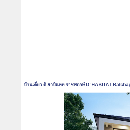
บ้านเดี่ยว ดิ ฮาบิแทท ราชพฤกษ์ D’ HABITAT Ratch