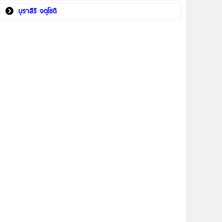
บุราสิริ จตุโชติ