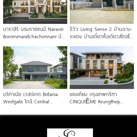
นาราสิริ บรมราชชนนี Narasiri
รีวิว Living Sense 2 บ้านฉาง-
Borommaratchachonnani บ้าน
ระยอง บ้านเดี่ยวชั้นเดียวสไตล์โม
โครงการใหม่ ติดถนนใหญ่บรม
เดิร์น ทำเล EEC ใกล้สุขุมวิท
ราชชนนี เพียง 100 ม.* จาก
มอเตอร์เวย์
บริทาเนีย เวสต์เกต Britania
แซงเคียม กรุงเทพกรีฑา
Westgate ใกล้ Central
CINQUIÈME Krungthep
Westgate และรถไฟฟ้า MRT
Kreetha บ้านเดี่ยวหรูโครงการ
สถานีคลองบางไผ่
ใหม่ เอกสิทธิ์เพียง 16
ครอบครัว จาก