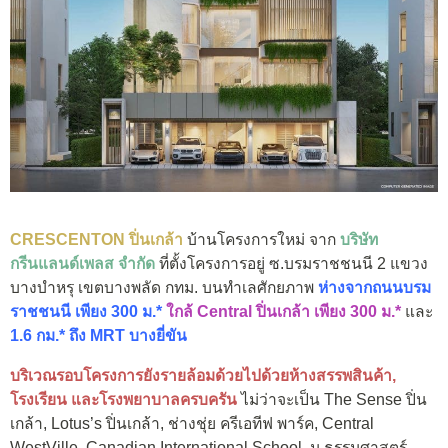
CRESCENTON ปิ่นเกล้า
บ้านโครงการใหม่ จาก
บริษัท
กรีนแลนด์เพลส จำกัด
ที่ตั้งโครงการอยู่ ซ.บรมราชชนนี 2 แขวง
บางบำหรุ เขตบางพลัด กทม. บนทำเลศักยภาพ
ห่างจากถนนบรม
ราชชนนี เพียง 300 ม.*
ใกล้ Central ปิ่นเกล้า เพียง 300 ม.*
และ
1.6 กม.* ถึง MRT บางยี่ขัน
บริเวณรอบโครงการยังรายล้อมด้วยไปด้วยห้างสรรพสินค้า,
โรงเรียน และโรงพยาบาลครบครัน
ไม่ว่าจะเป็น The Sense ปิ่น
เกล้า, Lotus’s ปิ่นเกล้า, ช่างชุ่ย ครีเอทีฟ พาร์ค, Central
WestVille, Canadian International School, ม.ธรรมศาสตร์