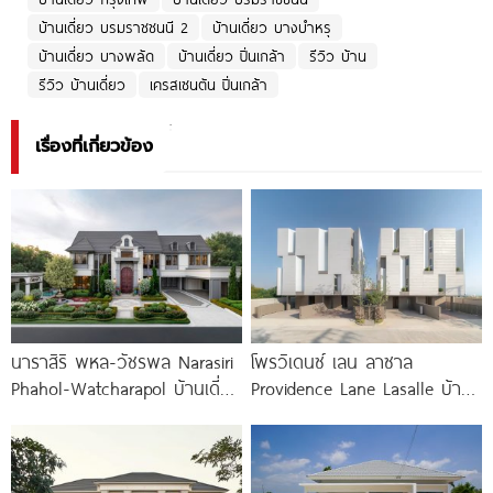
บ้านเดี่ยว บรมราชชนนี 2
บ้านเดี่ยว บางบำหรุ
บ้านเดี่ยว บางพลัด
บ้านเดี่ยว ปิ่นเกล้า
รีวิว บ้าน
รีวิว บ้านเดี่ยว
เครสเซนตัน ปิ่นเกล้า
เรื่องที่เกี่ยวข้อง
นาราสิริ พหล-วัชรพล Narasiri
โพรวิเดนซ์ เลน ลาซาล
Phahol-Watcharapol บ้านเดี่ยว
Providence Lane Lasalle บ้าน
หรู ใจกลางวัชรพล ท่ามกลาง
แฝดหรู 3.5 ชั้น สไตล์
กลิ่นอายในแบบฝรั่งเศส ราคา
เริ่มต้น 35-90 ล้านบาท*