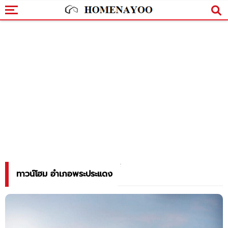
ทาวน์โฮม อำเภอพระประแดง