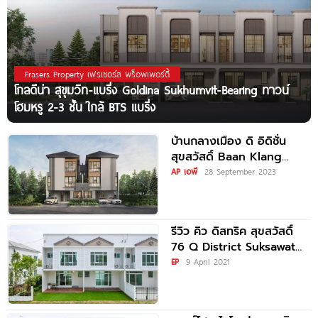
Frasers Property เฟรเซอร์ส พร็อพเพอร์ตี้
โกลดีน่า สุขุมวิท-แบริ่ง Goldina Sukhumvit-Bearing ทาวน์
โฮมหรู 2-3 ชั้น ใกล้ BTS แบริ่ง
บ้านกลางเมือง ดิ อิดิชั่น
สุขสวัสดิ์ Baan Klang
Mueng The Edition
AP เอพี
28 September 2023
Suksawat
รีวิว คิว ดิสทริค สุขสวัสดิ์
76 Q District Suksawat
76 บ้านสไตล์
EP
9 April 2021