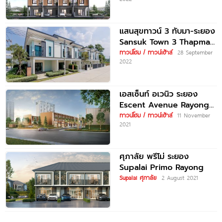
1.35 ล้านบาท*
แสนสุขทาวน์ 3 ทับมา-ระยอง
Sansuk Town 3 Thapma-
Rayong ราคาเริ่มต้น 1.99
ทาวน์โฮม / ทาวน์เฮ้าส์
28 September
2022
ล้านบาท*
เอสเซ็นท์ อเวนิว ระยอง
Escent Avenue Rayong
โฮมออฟฟิศใหม่ ใจกลาง
ทาวน์โฮม / ทาวน์เฮ้าส์
11 November
2021
เมืองระยอง เริ่ม 6.99
ศุภาลัย พรีโม่ ระยอง
Supalai Primo Rayong
Supalai ศุภาลัย
2 August 2021