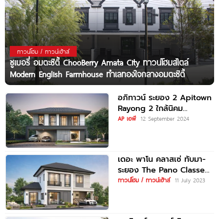
ทาวน์โฮม / ทาวน์เฮ้าส์
ชูเบอรี่ อมตะซิตี้ ChooBerry Amata City ทาวน์โฮมสไตล์
Modern English Farmhouse ทำเลทองใจกลางอมตะซิตี้
อภิทาวน์ ระยอง 2 Apitown
Rayong 2 ใกล้นิคม
อุตสาหกรรม และ Central
AP เอพี
12 September 2024
ระยอง
เดอะ พาโน คลาสเซ่ ทับมา-
ระยอง The Pano Classe
Thapma-Rayong ราคาเริ่ม
ทาวน์โฮม / ทาวน์เฮ้าส์
11 July 2023
ต้น 2.99-8