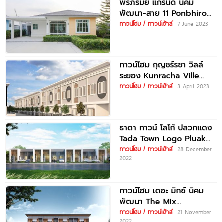
พรภิรมย์ แกรนด์ นิคม
พัฒนา-สาย 11 Ponbhirom
Grand Nikom Pattana-Sai
ทาวน์โฮม / ทาวน์เฮ้าส์
7 June 2023
11 ราคาเริ่มต้น
ทาวน์โฮม กุญชร์รชา วิลล์
ระยอง Kunracha Ville
Rayong ราคาเริ่ม 2.2 ล้าน
ทาวน์โฮม / ทาวน์เฮ้าส์
3 April 2023
บาท*
ธาดา ทาวน์ โลโก้ ปลวกแดง
Tada Town Logo Pluak
Daeng บ้านคุณภาพเยื้อง
ทาวน์โฮม / ทาวน์เฮ้าส์
28 December
2022
โรงงาน
ทาวน์โฮม เดอะ มิกซ์ นิคม
พัฒนา The Mix
Nikompattana ราคาเริ่มต้น
ทาวน์โฮม / ทาวน์เฮ้าส์
21 November
2022