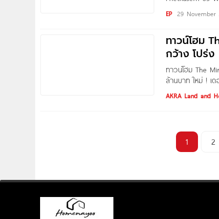
ชมโครงการทาวน์โ
EP
29 November 
63-วงแหวนฯ จาก พ
ทาวน์โฮม T
กว้าง โปร่ง
ทาวน์โฮม The Mira
ล้านบาท ใหม่ ! เ
Petchkasem Phes
AKRA Land and Hou
1
2