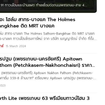
m 91 ทาวน์โฮมและบ้านแฝด ทำเลเชื่อมต่อถนนเพชรเกษม-สาย 4
 2.39 ล้าน* Written by : Pure Thaitapa สวัสดีค่ะ เพื่อน ๆ
ดอะ โฮล์ม สาทร-บางแค The Holmes
angkhae ติด MRT บางแค
ฮล์ม สาทร-บางแค The Holmes Sathorn-Bangkhae ติด MRT บางแค
บางแค ทาวน์โฮมโครงการใหม่ จาก บริษัท เบญญารัตน์ จำกัด ที่ตั้ง
ดนิมานรดี แขวงบางแคเหนือ เขตบางแค กทม. ทำเลสุดสะดวก เชื่อมต่อ
าส์
15 March 2024
ยสาย ใกล้ MRT สถานีบางแค อีกทั้งบริเวณรอบโครงการยังแวดล้อม
ามสะดวกครบครัน เช่น ตลาดบางแค,
ครปฐม (เพชรเกษม-นครชัยศรี) Apitown
thom (Petchkasem-Nakhonchaisri) ราคา
 ล้านบาท*
 (เพชรเกษม-นครชัยศรี) Apitown Nakhon Pathom (Petchkasem-
าคาเริ่ม 3.59-8 ล้านบาท* เตรียมพบ Apitown นครปฐม (เพชรเกษม-
รูโครงการใหม่จาก AP Thailand บนทำเลศักยภาพ ติดถนนใหญ่
2023
นครชัยศรี เดินทางสะดวก 3 เส้นทาง ถ.เพชรเกษม ถ.นครชัยศรี ถ.บรม
ร์เวย์บางใหญ่-กาญจนบุรี เชื่อมต่อทุกแหล่งอำนวยความสะดวก ใกล้
irth Lite เพชรเกษม 63 พรีเมียมทาวน์โฮม 3
tus’s