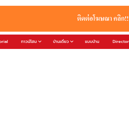
rial
ทาวน์โฮม
บ้านเดี่ยว
แบบบ้าน
Directo