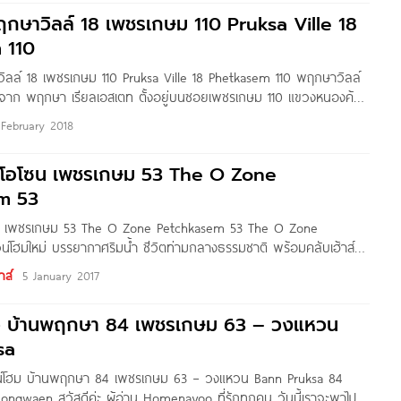
ฤกษาวิลล์ 18 เพชรเกษม 110 Pruksa Ville 18
 110
ลล์ 18 เพชรเกษม 110 Pruksa Ville 18 Phetkasem 110 พฤกษาวิลล์
 จาก พฤกษา เรียลเอสเตท ตั้งอยู่บนซอยเพชรเกษม 110 แขวงหนองค้าง
 กทม. เดินทางสะดวกใกล้ถนนเพชรเกษม, ถนนพุทธมณฑลสาย 2, ถนน
 February 2018
ถนนบรมราชชนี และ รถไฟฟ้าสายสีน้ำเงิน ส่วนต่อขยาย
ิ โอโซน เพชรเกษม 53 The O Zone
m 53
ซน เพชรเกษม 53 The O Zone Petchkasem 53 The O Zone
์โฮมใหม่ บรรยากาศริมน้ำ ชีวิตท่ามกลางธรรมชาติ พร้อมคลับเฮ้าส์
ย ใกล้ถนนเพชรเกษม และ รถไฟฟ้าสายสีน้ำเงิน สถานีหลักสอง ราคา
าส์
5 January 2017
นบาท ชื่อโครงการ ดิ โอโซน
ิว บ้านพฤกษา 84 เพชรเกษม 63 – วงแหวน
sa
วน์โฮม บ้านพฤกษา 84 เพชรเกษม 63 – วงแหวน Bann Pruksa 84
gwaen สวัสดีค่ะ ผู้อ่าน Homenayoo ที่รักทุกคน วันนี้เราจะพาไป