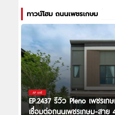
ทาวน์โฮม ถนนเพชรเกษม
AP เอพี
EP.2437 รีวิว Pleno เพชรเก
เชื่อมต่อถนนเพชรเกษม-สาย 4