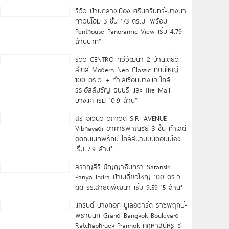
รีวิว บ้านกลางเมือง ศรีนครินทร์-บางนา
ทาวน์โฮม 3 ชั้น 173 ตร.ม. พร้อม
Penthouse Panoramic View เริ่ม 4.79
ล้านบาท*
รีวิว CENTRO ทวีวัฒนา 2 บ้านเดี่ยว
สไตล์ Modern Neo Classic ที่ดินใหญ่
100 ตร.ว. + ทำเลเชื่อมบางแค ใกล้
รร.อัสสัมชัญ ธนบุรี และ The Mall
บางแค เริ่ม 10.9 ล้าน*
สิริ อเวนิว วิภาวดี SIRI AVENUE
Vibhavadi อาคารพาณิชย์ 3 ชั้น ทำเลดี
ติดถนนเทพรักษ์ ใกล้สนามบินดอนเมือง
เริ่ม 7.9 ล้าน*
สราญสิริ ปัญญาอินทรา Saransiri
Panya Indra บ้านเดี่ยวใหญ่ 100 ตร.ว.
ดิด รร.สาธิตพัฒนา เริ่ม 9.59-15 ล้าน*
แกรนด์ บางกอก บูเลอวาร์ด ราชพฤกษ์-
พรานนก Grand Bangkok Boulevard
Ratchaphruek-Prannok คฤหาสน์หรู ซี