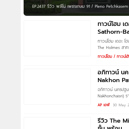
EP.2437 รีวิว พลีโน่ เพชรเกษม 91 / Pleno Petchkase
ตัดใหม่ ใกล้รถไฟฟ้า และ The Mall Lifestore บางแค เริ่ม
ทาวน์โฮม เ
Sathorn-B
ทาวน์โฮม เดอะ โ
The Holmes สาทร-
โครงการอยู่ซอยวั
ทาวน์โฮม / ทาวน์เฮ้
ถนสายหลักได้หลา
ด้วยสิ่งอำนวยคว
อภิทาวน์ น
Nakhon Pa
เริ่ม 3.59-8
อภิทาวน์ นครปฐม
Nakhonchaisri) ร
นครชัยศรี) บ้านห
AP เอพี
30 May 
เพชรเกษม ใกล้ถนน
ราชชนนี และมอเตอ
รีวิว The M
ห้างสรรพสินค้า Lo
ชั้น พร้อม