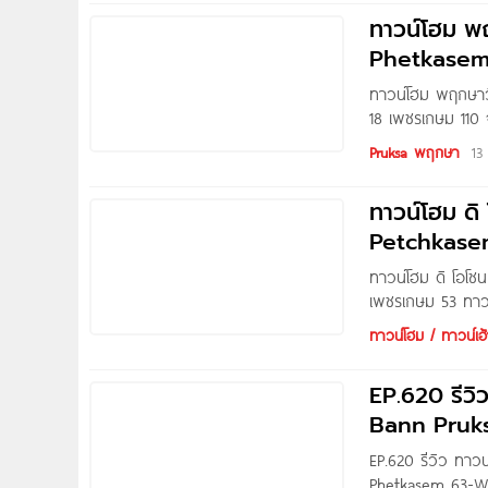
เรือนิชไอดี
ทาวน์โฮม พ
Phetkasem
ทาวน์โฮม พฤกษาวิ
18 เพชรเกษม 110
พลู เขตหนองแขม
Pruksa พฤกษา
13
พุทธมณฑลสาย 3, 
ทาวน์โฮม ด
Petchkase
ทาวน์โฮม ดิ โอโ
เพชรเกษม 53 ทาวน
เดินทางสะดวกสบา
ทาวน์โฮม / ทาวน์เฮ้
เริ่มต้น 2.44 ล้า
EP.620 รีว
Bann Pruk
EP.620 รีวิว ทา
Phetkasem 63-Won