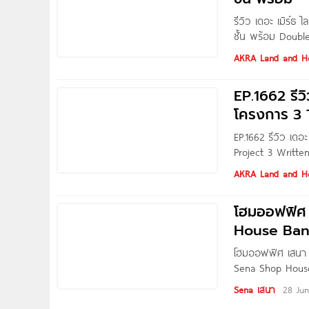
รีวิว เดอะ เมิร์
ชั้น พร้อม Double
Photo by
AKRA Land and Hou
EP.1662 รีว
โครงการ 3
EP.1662 รีวิว เด
Project 3 Writte
จะขอพาไปชมโครงกา
AKRA Land and Hou
เพชรเกษม 63 โค
โฮมออฟฟิศ 
House Ban
โฮมออฟฟิศ เสนา 
Sena Shop House
อดไท (ถนนพัฒนาก
Sena เสนา
28 Ju
ถนนกาญจนาภิเษก,