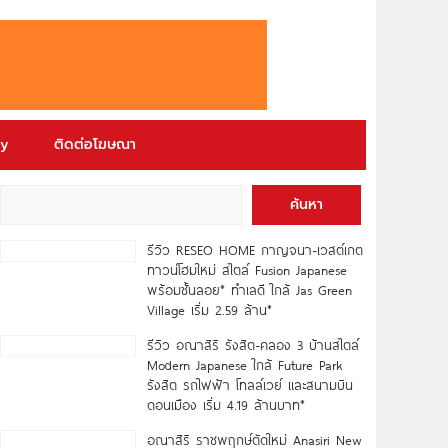
ry
ติดต่อโฆษณา
ค้นหา
รีวิว RESEO HOME กาญจนา-เวสต์เกต
ทาวน์โฮมใหม่ สไตล์ Fusion Japanese
พร้อมชั้นลอย* ทำเลดี ใกล้ Jas Green
Village เริ่ม 2.59 ล้าน*
รีวิว อณาสิริ รังสิต-คลอง 3 บ้านสไตล์
Modern Japanese ใกล้ Future Park
รังสิต รถไฟฟ้า โทลล์เวย์ และสนามบิน
ดอนเมือง เริ่ม 4.19 ล้านบาท*
อณาสิริ ราชพฤกษ์ตัดใหม่ Anasiri New