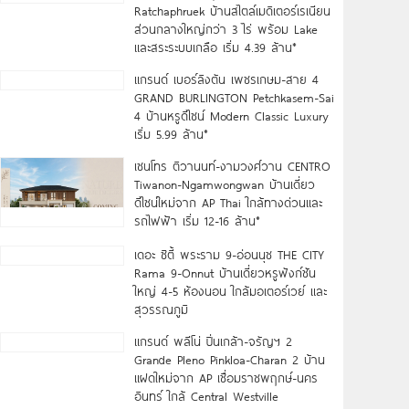
Ratchaphruek บ้านสไตล์เมดิเตอร์เรเนียน
ส่วนกลางใหญ่กว่า 3 ไร่ พร้อม Lake
และสระระบบเกลือ เริ่ม 4.39 ล้าน*
แกรนด์ เบอร์ลิงตัน เพชรเกษม-สาย 4
GRAND BURLINGTON Petchkasem-Sai
4 บ้านหรูดีไซน์ Modern Classic Luxury
เริ่ม 5.99 ล้าน*
เซนโทร ติวานนท์-งามวงศ์วาน CENTRO
Tiwanon-Ngamwongwan บ้านเดี่ยว
ดีไซน์ใหม่จาก AP Thai ใกล้ทางด่วนและ
รถไฟฟ้า เริ่ม 12-16 ล้าน*
เดอะ ซิตี้ พระราม 9-อ่อนนุช THE CITY
Rama 9-Onnut บ้านเดี่ยวหรูฟังก์ชัน
ใหญ่ 4-5 ห้องนอน ใกล้มอเตอร์เวย์ และ
สุวรรณภูมิ
แกรนด์ พลีโน่ ปิ่นเกล้า-จรัญฯ 2
Grande Pleno Pinkloa-Charan 2 บ้าน
แฝดใหม่จาก AP เชื่อมราชพฤกษ์-นคร
อินทร์ ใกล้ Central Westville