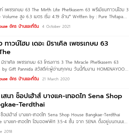
ธ ไลท์ เพชรเกษม 63 The Mirth Lite Phetkasem 63 พรีเมียมทาวน์โฮม 3
 Volume สูง 6.3 เมตร เริ่ม 4.19 ล้าน* Written by : Pure Thitapa
se อัคร บ้านและที่ดิน
4 October 2021
ิว ทาวน์โฮม เดอะ มิราเคิล เพชรเกษม 63
 The
อะ มิราเคิล เพชรเกษม 63 โครงการ 3 The Miracle Phetkasem 63
n by Gift Pannida สวัสดีค่ะผู้อ่านทุกคน วันนี้ทีมงาน HOMENAYOO
รทาวน์โฮมใหม่ ฝั่งเพชรเกษมกันบ้างค่ะ กับโครงการ The Miracle
se อัคร บ้านและที่ดิน
21 March 2020
รงการ 3 จาก AKRA Land
เสนา ช็อปเฮ้าส์ บางแค-เทอดไท Sena Shop
gkae-Terdthai
ช็อปเฮ้าส์ บางแค-เทอดไท Sena Shop House Bangkae-Terdthai
 บางแค-เทอดไท โฮมออฟฟิศ 3.5-4 ชั้น จาก SENA ตั้งอยู่บนถนนเท
าร) แขวงบางแค เขตบางแค กทม. เดินทางสะดวกใกล้ถนนเพชรเกษม,
ne 2018
 ถนนกัลปพฤกษ์, ถนนราชพฤกษ์ ใกล้รถไฟฟ้า MRT บางแค และ ท่า