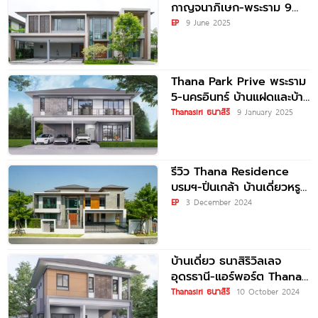
กาญจนาภิเษก-พระราม 9
บ้านเดี่ยวหรู 4 ห้องนอน
EP
9 June 2025
ท่ามกลางบรรยากาศ
ธรรมชาติ ใกล้สนามบิน
สุวรรณภูมิ
Thana Park Prive พระราม
5-นครอินทร์ บ้านแฝดและบ้าน
เดี่ยว ใกล้ทางด่วน และ MRT
Thanasiri ธนาสิริ
9 January 2025
สถานีแยกติวานนท์
รีวิว Thana Residence
บรมฯ-ปิ่นเกล้า บ้านเดี่ยวหรู
ที่ดินเริ่มต้น 100 ตร.ว. ทุก
EP
3 December 2024
แบบ บนทำเลติดถนนใหญ่
บรมราชชนนี
บ้านเดี่ยว ธนาสิริวิลเลจ
อุดรธานี-แอร์พอร์ต Thana
Siri Village Udonthani-
Thanasiri ธนาสิริ
10 October 2024
Airport ใกล้สนามบินอุดรฯ