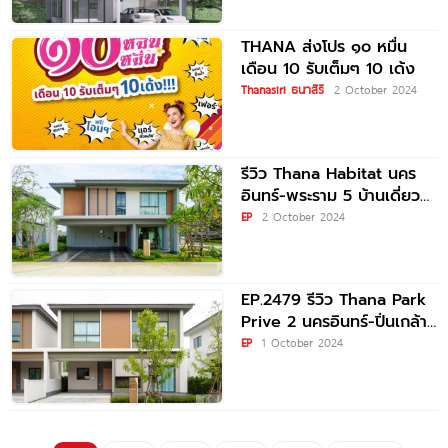
ราคาเริ่ม 2.45
THANA ส่งโปร ๑๐ หมื่น
เดือน 10 รับเต็มๆ 10 เด้ง
Thanasiri ธนาสิริ
2 October 2024
รีวิว Thana Habitat นคร
อินทร์-พระราม 5 บ้านเดี่ยว
และบ้านแฝด ใจกลางพระราม
EP
2 October 2024
5 ใกล้ทางด่วน และรถไฟฟ้า
EP.2479 รีวิว Thana Park
Prive 2 นครอินทร์-ปิ่นเกล้า
บ้านเดี่ยวและบ้านแฝด เพียง
EP
1 October 2024
34