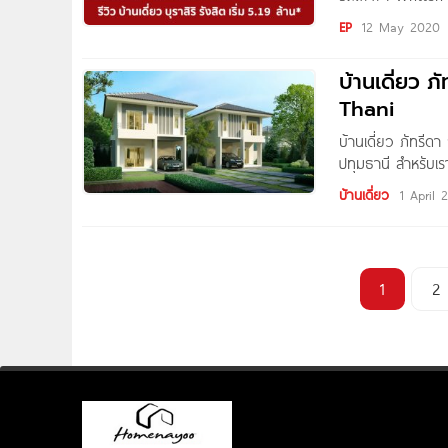
ชมโครงการ บุราสิริ
EP
12 May 2020
นครนายก,ใกล้จุดข
พหลโยธิน นอกจาก
บ้านเดี่ยว 
Thani
บ้านเดี่ยว ภัทรีด
ปทุมธานี สำหรับเรา 
คน เราจึง “ดีไซน์”
บ้านเดี่ยว
1 April 
ความงาม และประโยช
“บ้าน” ที่เราตั้งใจ
1
2