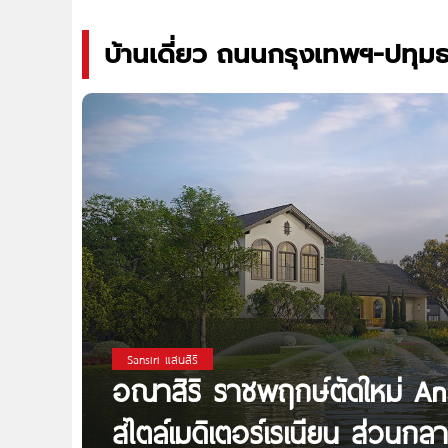
บ้านเดี่ยว ถนนกรุงเทพฯ-ปทุมธ
Sansiri แสนสิริ
อณาสิริ ราชพฤกษ์ตัดใหม่ An
สไตล์เมดิเตอร์เรเนียน ส่วนกล