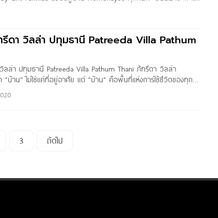
 รังสิต บ้านเดี่ยว 2 ชั้น จาก แสนสิริ บนทำเลใกล้ถนนรังสิต-
ึ้นและลงทางด่วนอุดรรัถยา และดอนเมืองโทลเวย์, ใกล้ถนนใหญ่
นี้ในอนาคตมีโครงการรถไฟฟ้าสายสีแดงเข้ม
ภัทรีดา วิลล่า ปทุมธานี Patreeda Villa Pathum
า วิลล่า ปทุมธานี Patreeda Villa Pathum Thani ภัทรีดา วิลล่า
“บ้าน” ไม่ใช่แค่ที่อยู่อาศัย แต่ “บ้าน” คือพื้นที่แห่งการใช้ชีวิตของทุก
 พื้นที่แห่งการใช้ชีวิต ด้วยความใส่ใจในทุกรายละเอียด ทั้งรูปแบบ วัสดุ
2020
น์ใช้สอยต่างๆ เพื่อให้คุณมีความสุขในทุกๆวัน กับคนที่คุณรัก ใน
3
ถัดไป