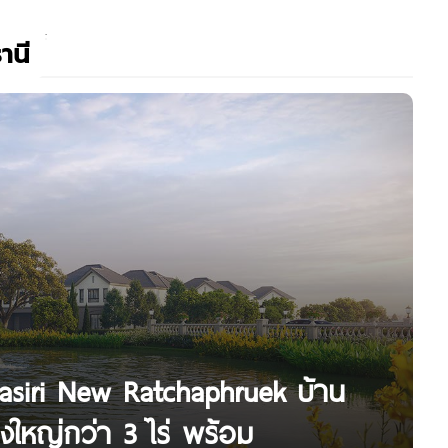
านี
asiri New Ratchaphruek บ้าน
างใหญ่กว่า 3 ไร่ พร้อม