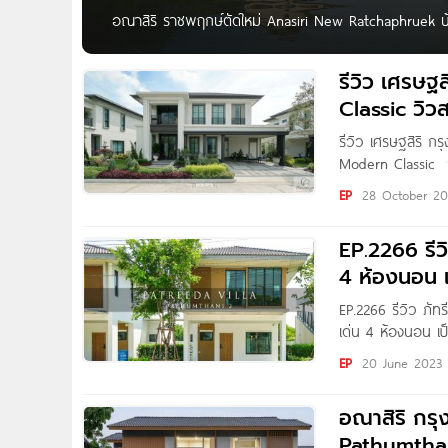
อณาสิริ ราชพฤกษ์ตัดใหม่ Anasiri New Ratchaphruek บ้า
และสระระบบเกลือ เริ่ม 4.39 ล้าน* เตรียมพบ ‘Anasiri ราชพ
ใหม่ให้ความเป็นส่วนตัว จาก Sansiri ที่ตั้งโครงการอยู่บน 
รีวิว เศรษฐ
ทุกความสะดวกสบาย สะดวกทุกการเดินทาง เชื่อมต่อ
Classic วิ
รีวิว เศรษฐสิริ ก
Modern Classic ว
เราจะพาไปชมโครงกา
EP
28 October 20
Modern Classic​ 
EP.2266 รีว
4 ห้องนอน เ
EP.2266 รีวิว ภัท
เด่น 4 ห้องนอน เ
Written by : TH
EP
20 June 2023
Patreeda Villa ปท
อณาสิริ กร
Pathumthani