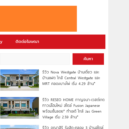
ry
ติดต่อโฆษณา
ค้นหา
รีวิว Nova Westgate บ้านเดี่ยว และ
บ้านแฝด ใกล้ Central Westgate และ
MRT คลองบางไผ่ เริ่ม 4.29 ล้าน*
รีวิว RESEO HOME กาญจนา-เวสต์เกต
ทาวน์โฮมใหม่ สไตล์ Fusion Japanese
พร้อมชั้นลอย* ทำเลดี ใกล้ Jas Green
Village เริ่ม 2.59 ล้าน*
รีวิว อณาสิริ รังสิต-คลอง 3 บ้านสไตล์