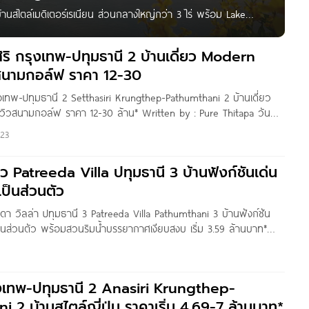
นสไตล์เมดิเตอร์เรเนียน ส่วนกลางใหญ่กว่า 3 ไร่ พร้อม Lake
ฤกษ์ตัดใหม่’ บ้านแฝดและบ้านเดี่ยว ดีไซน์เมดิเตอร์เรเนียนฟังก์ชัน
ถ.ราชพฤกษ์-ปทุม ต.บางเดื่อ อ.เมืองปทุมธานี จ.ปทุมธานี เชื่อมต่อ
สิริ กรุงเทพ-ปทุมธานี 2 บ้านเดี่ยว Modern
วสนามกอล์ฟ ราคา 12-30
รุงเทพ-ปทุมธานี 2 Setthasiri Krungthep-Pathumthani 2 บ้านเดี่ยว
ิวสนามกอล์ฟ ราคา 12-30 ล้าน* Written by : Pure Thitapa วันนี้
รใหม่ ‘เศรษฐสิริ กรุงเทพ-ปทุมธานี 2‘ บ้านเดี่ยว Luxury Class สไตล์
23
จาก
ิว Patreeda Villa ปทุมธานี 3 บ้านฟังก์ชันเด่น
ป็นส่วนตัว
รีดา วิลล่า ปทุมธานี 3 Patreeda Villa Pathumthani 3 บ้านฟังก์ชัน
ป็นส่วนตัว พร้อมสวนริมน้ำบรรยากาศเงียบสงบ เริ่ม 3.59 ล้านบาท*
AnATH สวัสดีผู้อ่านชาว Homenayoo ทุกคน วันนี้ผมพามาชมโครงการ
ุมธานี 3
ุงเทพ-ปทุมธานี 2 Anasiri Krungthep-
 2 บ้านสไตล์ญี่ปุ่น ราคาเริ่ม 4.69-7 ล้านบาท*