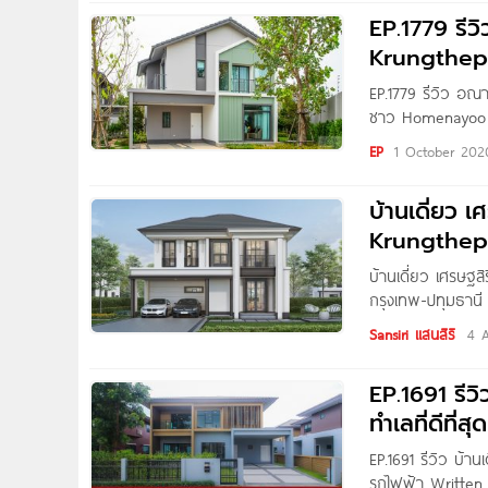
เพียง 1 นาที* เชื
EP.1779 รีว
ด่านศรีสมาน ทำให้
Krungthep
สะดวกในการใช้ชีว
EP.1779 รีวิว อณา
ชาว Homenayoo ท
ใหม่จาก แสนสิริ ต
EP
1 October 202
วิลล์ ติดถนนกรุง
ทางด่วนศรีสมาน 
บ้านเดี่ยว เ
ถนนแจ้งวัฒนะ
Krungthep
บ้านเดี่ยว เศรษฐส
กรุงเทพ-ปทุมธานี 
ถนนกรุงเทพ-ปทุมธ
Sansiri แสนสิริ
4 
เชื่อมต่อถนนเส้น
รายล้อมด้วยห้างส
EP.1691 รีวิ
กรุงเทพ-ปทุมธานี 
ทำเลที่ดีที่
EP.1691 รีวิว บ้านเ
รถไฟฟ้า Written 