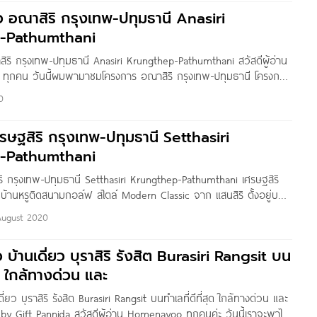
่อมต่อถนนเส้นหลักได้อีกหลายสาย และ อยู่ใกล้กับทางพิเศษอุดรรัถยา
ิว อณาสิริ กรุงเทพ-ปทุมธานี Anasiri
เดินทางเข้าเมืองได้ง่าย และสะดวกรวดเร็ว รายล้อมด้วยสิ่งอำนวยความ
-Pathumthani
ิตอย่างครบครัน
สิริ กรุงเทพ-ปทุมธานี Anasiri Krungthep-Pathumthani สวัสดีผู้อ่าน
ุกคน วันนี้ผมพามาชมโครงการ อณาสิริ กรุงเทพ-ปทุมธานี โครงการ
ั้งอยู่ในซอยบางคูวัด-ปทุมธานี 1 หรือทางเข้าสนามกอล์ฟชวนชื่น ฟลอร่า
0
เทพ-ปทุมธานี ใกล้สะพานนวลฉวี และใช้เวลาเพียง 15 นาทีจากทางลง
โครงการอยู่ใกล้ ถนน 345 ถนนราชพฤกษ์ ถนนศรีสมาน ถนนติวานนท์
ศรษฐสิริ กรุงเทพ-ปทุมธานี Setthasiri
-Pathumthani
ิริ กรุงเทพ-ปทุมธานี Setthasiri Krungthep-Pathumthani เศรษฐสิริ
บ้านหรูติดสนามกอล์ฟ สไตล์ Modern Classic จาก แสนสิริ ตั้งอยู่บน
านี ต.บางคูวัด อ.เมืองปทุมธานี จ.ปทุมธานี เดินทางสะดวกสบาย
August 2020
หลักได้หลายสาย ใกล้ทางด่วน และ รถไฟฟ้าสายสีชมพู สถานีปากเกร็ด
รรพสินค้า, สถาบันการศึกษา และ โรงพยาบาลครบครัน Setthasiri
ว บ้านเดี่ยว บุราสิริ รังสิต Burasiri Rangsit บน
เป็นโครงการบ้านเดี่ยวหรู
สุด ใกล้ทางด่วน และ
ดี่ยว บุราสิริ รังสิต Burasiri Rangsit บนทำเลที่ดีที่สุด ใกล้ทางด่วน และ
by Gift Pannida สวัสดีผู้อ่าน Homenayoo ทุกคนค่ะ วันนี้เราจะพาไป