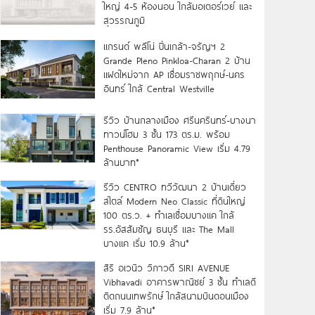
ใหญ่ 4-5 ห้องนอน ใกล้มอเตอร์เวย์ และ
สุวรรณภูมิ
แกรนด์ พลีโน่ ปิ่นเกล้า-จรัญฯ 2
Grande Pleno Pinkloa-Charan 2 บ้าน
แฝดใหม่จาก AP เชื่อมราชพฤกษ์-นคร
อินทร์ ใกล้ Central Westville
รีวิว บ้านกลางเมือง ศรีนครินทร์-บางนา
ทาวน์โฮม 3 ชั้น 173 ตร.ม. พร้อม
Penthouse Panoramic View เริ่ม 4.79
ล้านบาท*
รีวิว CENTRO ทวีวัฒนา 2 บ้านเดี่ยว
สไตล์ Modern Neo Classic ที่ดินใหญ่
100 ตร.ว. + ทำเลเชื่อมบางแค ใกล้
รร.อัสสัมชัญ ธนบุรี และ The Mall
บางแค เริ่ม 10.9 ล้าน*
สิริ อเวนิว วิภาวดี SIRI AVENUE
Vibhavadi อาคารพาณิชย์ 3 ชั้น ทำเลดี
ติดถนนเทพรักษ์ ใกล้สนามบินดอนเมือง
เริ่ม 7.9 ล้าน*