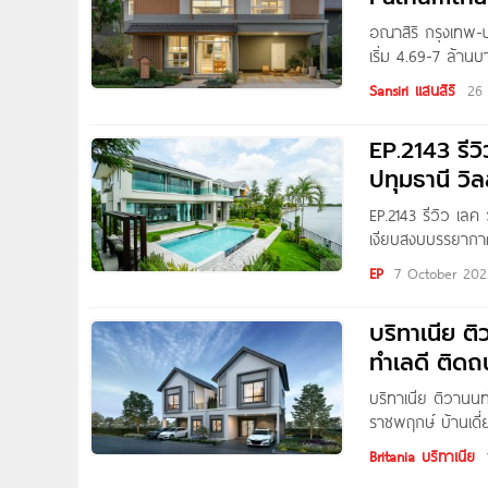
อณาสิริ กรุงเทพ-
เริ่ม 4.69-7 ล้าน
Sansiri ​โครงการต
Sansiri แสนสิริ
26
ศักยภาพการเดินทา
อุดรรัถยา ด่านศร
EP.2143 รีว
ยังแวดล้อมไปด้วย 
ปทุมธานี วิล
EP.2143 รีวิว เลค
เงียบสงบบรรยากาศ
THAnATH สวัสดีผ
EP
7 October 202
Resortราชพฤกษ์-ปท
บริทาเนีย ต
ทำเลดี ติด
บริทาเนีย ติวานน
ราชพฤกษ์ บ้านเดี
สัมผัสความสุข ในพื้
Britania บริทาเนีย
ฟังก์ชันใหญ่ลงตัว