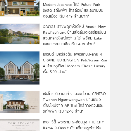
Modern Japanese ใกล้ Future Park
รังสิต รถไฟฟ้า โทลล์เวย์ และสนามบิน
ดอนเมือง เริ่ม 4.19 ล้านบาท*
อณาสิริ ราชพฤกษ์ตัดใหม่ Anasiri New
Ratchaphruek บ้านสไตล์เมดิเตอร์เรเนียน
ส่วนกลางใหญ่กว่า 3 ไร่ พร้อม Lake
และสระระบบเกลือ เริ่ม 4.39 ล้าน*
แกรนด์ เบอร์ลิงตัน เพชรเกษม-สาย 4
GRAND BURLINGTON Petchkasem-Sai
4 บ้านหรูดีไซน์ Modern Classic Luxury
เริ่ม 5.99 ล้าน*
เซนโทร ติวานนท์-งามวงศ์วาน CENTRO
Tiwanon-Ngamwongwan บ้านเดี่ยว
ดีไซน์ใหม่จาก AP Thai ใกล้ทางด่วนและ
รถไฟฟ้า เริ่ม 12-16 ล้าน*
เดอะ ซิตี้ พระราม 9-อ่อนนุช THE CITY
Rama 9-Onnut บ้านเดี่ยวหรูฟังก์ชัน