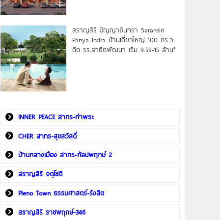
สราญสิริ ปัญญาอินทรา Saransiri
Panya Indra บ้านเดี่ยวใหญ่ 100 ตร.ว.
ดิด รร.สาธิตพัฒนา เริ่ม 9.59-15 ล้าน*
INNER PEACE สาทร-ท่าพระ
CHER สาทร-สุขสวัสดิ์
บ้านกลางเมือง สาทร-กัลปพฤกษ์ 2
สราญสิริ จตุโชติ
Pleno Town ธรรมศาสตร์-รังสิต
สราญสิริ ราชพฤกษ์-346