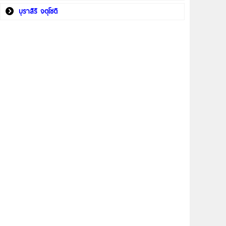
บุราสิริ จตุโชติ