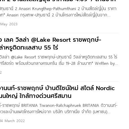
ปทุมธานี 2 Anasiri Krungthep-Pathumthani 2 บ้านสไตล์ญี่ปุ่น ราคา
บาท* Anasiri กรุงเทพ-ปทุมธานี 2 บ้านโครงการใหม่สไตล์ญี่ปุ่นจาก
ั้งอยู่ถนนกรุงเทพ-ปทุมธานี ต.บางคูวัด อ.เมือง จ.ปทุมธานี ครบทุก
 May 2023
ง รายล้อมด้วยสิ่งอำนวยความสะดวก​ทั้ง ทางด่วน 2 เส้น (ทางด่วน
ีสมาน และทางด่วนศรีรัช) และรถไฟฟ้าสายสีชมพู บริเวณรอบโครงการ
ิว เลค วิลล่า @Lake Resort ราชพฤกษ์-
ห้างสรรพสินค้า,
ล่าหรูติดทะเลสาบ 55 ไร่
 วิลล่า @Lake Resort ราชพฤกษ์-ปทุมธานี วิลล่าหรูติดทะเลสาบ 55 ไร่
รีสอร์ต พร้อมส่วนกลางครบครัน เริ่ม 19-28 ล้านบาท* Written by :
ู้อ่านชาว Homenayoo ทุกคน วันนี้ผมพามาชม เลค วิลล่า @Lake
2
ุมธานี วิลล่าหรู ริมทะเลสาบ 55 ไร่
ิวานนท์-ราชพฤกษ์ บ้านดีไซน์ใหม่ สไตล์ Nordic
ถนนใหญ่ ใกล้ทางด่วนศรีสมาน
ท์-ราชพฤกษ์ BRITANIA Tiwanon-Ratchaphruek BRITANIA ติวานนท์-
่ยวและบ้านแฝดโครงการใหม่จาก บริษัท บริทาเนีย จำกัด (มหาชน)
นที่ส่วนตัวที่ดีไซน์มาเพื่อคุณ ครั้งแรกกับบ้านดีไซน์ใหม่ สไตล์ Nordic
14 March 2022
ยิ่งขึ้น โครงการติดถนนใหญ่ ถนนกรุงเทพ-ปทุมธานี ใกล้แยกบางคูวัด