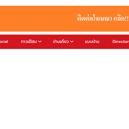
rial
ทาวน์โฮม
บ้านเดี่ยว
แบบบ้าน
Directo