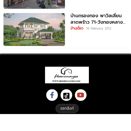
บ้านกรองทอง พาวิลเลี่ยน
ลาดพร้าว 71-วังทองหลาง
Baan Krongthong
บ้านเดี่ยว
16 February 2012
Pavillion Ladprao 71-
Wangthonglang
แลกลิงค์