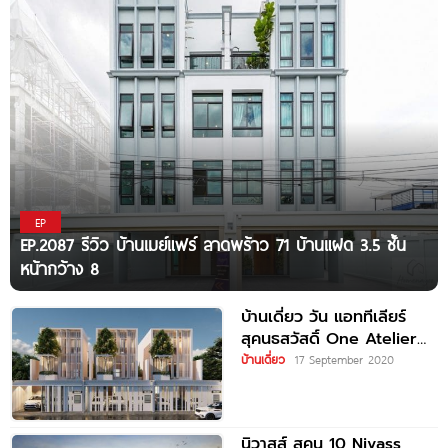
EP
EP.2087 รีวิว บ้านเมย์แฟร์ ลาดพร้าว 71 บ้านแฝด 3.5 ชั้น
หน้ากว้าง 8
บ้านเดี่ยว วัน แอททีเลียร์
สุคนธสวัสดิ์ One Atelier
Sukhonthasawat
บ้านเดี่ยว
17 September 2020
นิวาสส์ สุคน 10 Nivass