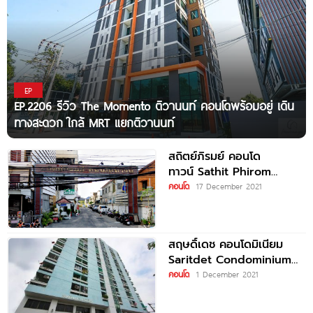
EP
EP.2206 รีวิว The Momento ติวานนท์ คอนโดพร้อมอยู่ เดิน
ทางสะดวก ใกล้ MRT แยกติวานนท์
สถิตย์ภิรมย์ คอนโด
ทาวน์ Sathit Phirom
Condotown ใกล้รถไฟฟ้า
คอนโด
17 December 2021
MRT แยกติวานนท์
สฤษดิ์เดช คอนโดมิเนียม
Saritdet Condominium
คอนโดใกล้ MRT แยก
คอนโด
1 December 2021
ติวานนท์