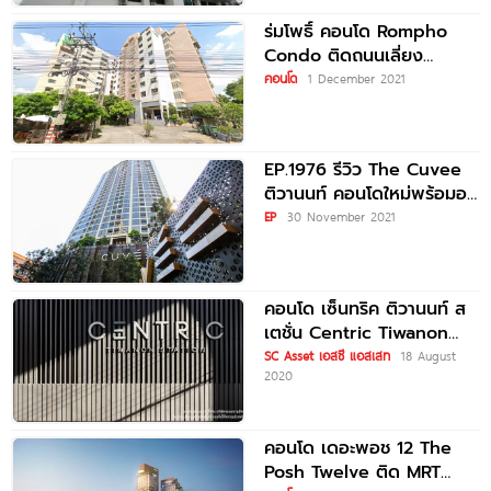
ร่มโพธิ์ คอนโด Rompho
Condo ติดถนนเลี่ยง
เมืองนนทบุรี ใกล้ MRT
คอนโด
1 December 2021
สะพานพระนั่งเกล้า
EP.1976 รีวิว The Cuvee
ติวานนท์ คอนโดใหม่พร้อมอยู่
เดินทางสะดวก ติด MRT
EP
30 November 2021
แยกติวานนท์
คอนโด เซ็นทริค ติวานนท์ ส
เตชั่น Centric Tiwanon
Station ใกล้ MRT แยก
SC Asset เอสซี แอสเสท
18 August
2020
ติวานนท์
คอนโด เดอะพอช 12 The
Posh Twelve ติด MRT