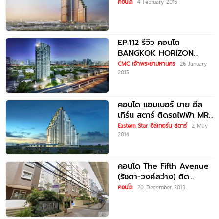
กระทรวงสาธารณสุข
คอนโด
4 February 2015
EP.112 รีวิว คอนโด
BANGKOK HORIZON
ติวานนท์ ใกล้รถไฟฟ้า MRT
CMC เจ้าพระยามหานคร
26 January
2015
ติวานนท์
คอนโด แอมเบอร์ บาย อีส
เทิร์น สตาร์ ติดรถไฟฟ้า MRT
แยกติวานนท์
Eastern Star อีสเทอร์น สตาร์
2 May
2014
คอนโด The Fifth Avenue
(รัชดา-วงศ์สว่าง) ติด
รถไฟฟ้า MRT แยกติวานนท์
คอนโด
20 December 2013