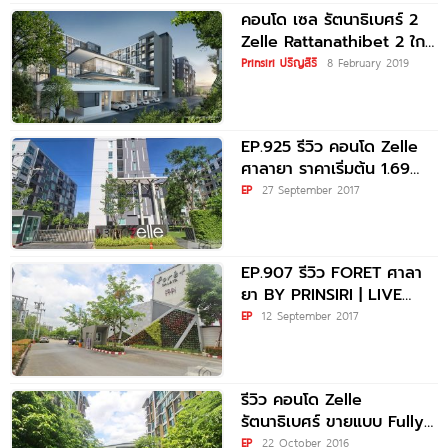
คอนโด เซล รัตนาธิเบศร์ 2
Zelle Rattanathibet 2 ใกล้
MRT สะพานพระนั่งเกล้า
Prinsiri ปริญสิริ
8 February 2019
EP.925 รีวิว คอนโด Zelle
ศาลายา ราคาเริ่มต้น 1.69
ล้านบาท
EP
27 September 2017
EP.907 รีวิว FORET ศาลา
ยา BY PRINSIRI | LIVE
MORE มากกว่าการอยู่อาศัย
EP
12 September 2017
รีวิว คอนโด Zelle
รัตนาธิเบศร์ ขายแบบ Fully
Furnished ใกล้ MRT
EP
22 October 2016