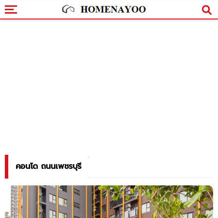
คอนโด ถนนเพชรบุรี