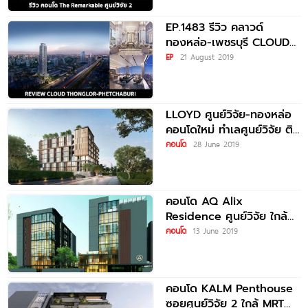
EP.1483 รีวิว คลาวด์
ทองหล่อ-เพชรบุรี CLOUD
Thonglor-Phetchaburi
EP
21 August 2019
คอนโด High Rise สูงที่สุด
บนเส้นเพชรบุรี
LLOYD ศูนย์วิจัย-ทองหล่อ
คอนโดใหม่ ทำเลศูนย์วิจัย ติด
รพ.กรุงเทพ เริ่ม 2.49 ล้าน*
คอนโด
28 June 2019
คอนโด AQ Alix
Residence ศูนย์วิจัย ใกล้
MRT พระราม 9
คอนโด
13 June 2019
คอนโด KALM Penthouse
ซอยศูนย์วิจัย 2 ใกล้ MRT