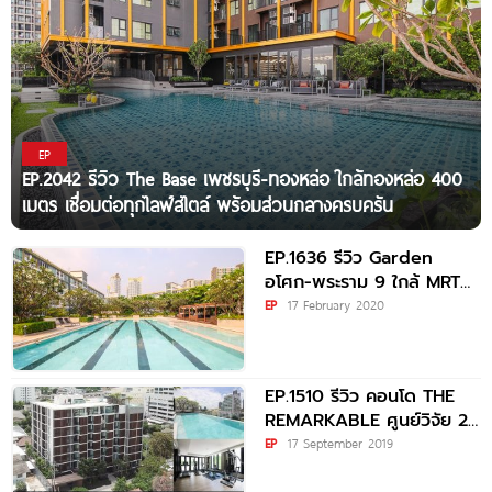
EP
EP.2042 รีวิว The Base เพชรบุรี-ทองหล่อ ใกล้ทองหล่อ 400
เมตร เชื่อมต่อทุกไลฟ์สไตล์ พร้อมส่วนกลางครบครัน
EP.1636 รีวิว Garden
อโศก-พระราม 9 ใกล้ MRT
พระราม 9 เริ่ม
EP
17 February 2020
EP.1510 รีวิว คอนโด THE
REMARKABLE ศูนย์วิจัย 2
ใกล้ MRT พระราม
EP
17 September 2019