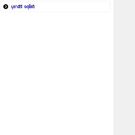
บุราสิริ จตุโชติ