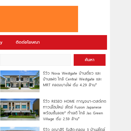
ry
ติดต่อโฆษณา
ค้นหา
รีวิว Nova Westgate บ้านเดี่ยว และ
บ้านแฝด ใกล้ Central Westgate และ
MRT คลองบางไผ่ เริ่ม 4.29 ล้าน*
รีวิว RESEO HOME กาญจนา-เวสต์เกต
ทาวน์โฮมใหม่ สไตล์ Fusion Japanese
พร้อมชั้นลอย* ทำเลดี ใกล้ Jas Green
Village เริ่ม 2.59 ล้าน*
รีวิว อณาสิริ รังสิต-คลอง 3 บ้านสไตล์