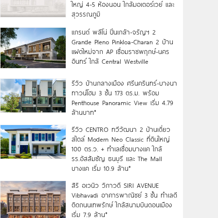
ใหญ่ 4-5 ห้องนอน ใกล้มอเตอร์เวย์ และ
สุวรรณภูมิ
แกรนด์ พลีโน่ ปิ่นเกล้า-จรัญฯ 2
Grande Pleno Pinkloa-Charan 2 บ้าน
แฝดใหม่จาก AP เชื่อมราชพฤกษ์-นคร
อินทร์ ใกล้ Central Westville
รีวิว บ้านกลางเมือง ศรีนครินทร์-บางนา
ทาวน์โฮม 3 ชั้น 173 ตร.ม. พร้อม
Penthouse Panoramic View เริ่ม 4.79
ล้านบาท*
รีวิว CENTRO ทวีวัฒนา 2 บ้านเดี่ยว
สไตล์ Modern Neo Classic ที่ดินใหญ่
100 ตร.ว. + ทำเลเชื่อมบางแค ใกล้
รร.อัสสัมชัญ ธนบุรี และ The Mall
บางแค เริ่ม 10.9 ล้าน*
สิริ อเวนิว วิภาวดี SIRI AVENUE
Vibhavadi อาคารพาณิชย์ 3 ชั้น ทำเลดี
ติดถนนเทพรักษ์ ใกล้สนามบินดอนเมือง
เริ่ม 7.9 ล้าน*