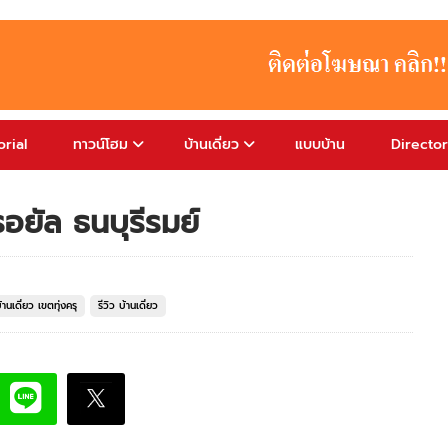
rial
ทาวน์โฮม
บ้านเดี่ยว
แบบบ้าน
Directo
รอยัล ธนบุรีรมย์
้านเดี่ยว เขตทุ่งครุ
รีวิว บ้านเดี่ยว