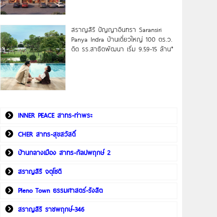
สราญสิริ ปัญญาอินทรา Saransiri
Panya Indra บ้านเดี่ยวใหญ่ 100 ตร.ว.
ดิด รร.สาธิตพัฒนา เริ่ม 9.59-15 ล้าน*
INNER PEACE สาทร-ท่าพระ
CHER สาทร-สุขสวัสดิ์
บ้านกลางเมือง สาทร-กัลปพฤกษ์ 2
สราญสิริ จตุโชติ
Pleno Town ธรรมศาสตร์-รังสิต
สราญสิริ ราชพฤกษ์-346