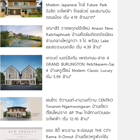
Modern Japanese ใกล้ Future Park
รังสิต รถไฟฟ้า โทลล์เวย์ และสนามบิน
ดอนเมือง เริ่ม 4.19 ล้านบาท*
อณาสิริ ราชพฤกษ์ตัดใหม่ Anasiri New
Ratchaphruek บ้านสไตล์เมดิเตอร์เรเนียน
ส่วนกลางใหญ่กว่า 3 ไร่ พร้อม Lake
และสระระบบเกลือ เริ่ม 4.39 ล้าน*
แกรนด์ เบอร์ลิงตัน เพชรเกษม-สาย 4
GRAND BURLINGTON Petchkasem-Sai
4 บ้านหรูดีไซน์ Modern Classic Luxury
เริ่ม 5.99 ล้าน*
เซนโทร ติวานนท์-งามวงศ์วาน CENTRO
Tiwanon-Ngamwongwan บ้านเดี่ยว
ดีไซน์ใหม่จาก AP Thai ใกล้ทางด่วนและ
รถไฟฟ้า เริ่ม 12-16 ล้าน*
เดอะ ซิตี้ พระราม 9-อ่อนนุช THE CITY
Rama 9-Onnut บ้านเดี่ยวหรูฟังก์ชัน