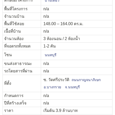
ลักษณะโครงการ
บ้านเดี่ยว
พื้นที่โครงการ
n/a
จำนวนบ้าน
n/a
พื้นที่ใช้สอย
148.00 – 164.00 ตร.ม.
เนื้อที่บ้าน
n/a
จำนวนห้อง
3 ห้องนอน / 2 ห้องน้ำ
ที่จอดรถทั้งหมด
1-2 คัน
โซน
นนทบุรี
ขนส่งสาธารณะ
n/a
รถโดยสารที่ผ่าน
n/a
ซ. วัดศรีประวัติ
ถนนกาญจนาภิเษก
ที่ตั้ง
อ.บางกรวย
จ.นนทบุรี
กำหนดการ
n/a
ปีที่สร้างเสร็จ
n/a
ราคา
เริ่มต้น 3.9 ล้านบาท