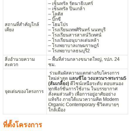
– เซ็นทรัล รัตนาธิเบศร์
– เซ็นทรัล ปิ่นเกล้า
– โลตัส
– บิ๊กซี
สถานที่สำคัญใกล้
– โฮมโปร
เคียง
– โรงเรียนเทพศิรินทร์ นนทบุรี
– โรงเรียนสารสาสน์วิเทศน์
– โรงเรียนอนุบาลเด่นหล้า
– โรงพยาบาลเกษมราษฎร์
– โรงพยาบาลธนบุรี2
สิ่งอำนวยความ
– พื้นที่ส่วนกลางขนาดใหญ่, รปภ. 24
สะดวก
ชม.
ร่วมสัมผัสความแตกต่างกับโครงการ
ใหม่ล่าสุด
แลนซีโอ วงแหวนฯ-พระราม5
(ส้มเกลี้ยง)
ดีไซน์เหนือระดับ ตอบสนอง
ทุกฟังก์ชั่นการใช้งาน ในบรรยากาศ
จุดเด่นของโครงการ
สังคมส่วนตัว เพื่อการอยู่อาศัยอย่าง
แท้จริง ภายใต้แนวความคิด Modern
Organic Contemporary ชีวิตสบายๆ
ใกล้เมือง
ที่ตั้งโครงการ