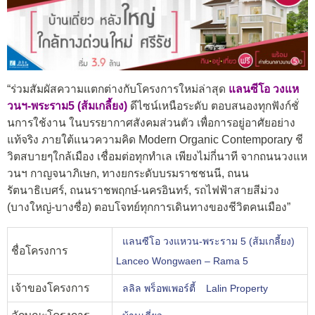
“ร่วมสัมผัสความแตกต่างกับโครงการใหม่ล่าสุด
แลนซีโอ วงแห
วนฯ-พระราม5 (ส้มเกลี้ยง)
ดีไซน์เหนือระดับ ตอบสนองทุกฟังก์ชั่
นการใช้งาน ในบรรยากาศสังคมส่วนตัว เพื่อการอยู่อาศัยอย่าง
แท้จริง ภายใต้แนวความคิด Modern Organic Contemporary ชี
วิตสบายๆใกล้เมือง เชื่อมต่อทุกทำเล เพียงไม่กี่นาที จากถนนวงแห
วนฯ กาญจนาภิเษก, ทางยกระดับบรมราชชนนี, ถนน
รัตนาธิเบศร์, ถนนราชพฤกษ์-นครอินทร์, รถไฟฟ้าสายสีม่วง
(บางใหญ่-บางซื่อ) ตอบโจทย์ทุกการเดินทางของชีวิตคนเมือง”
แลนซีโอ วงแหวน-พระราม 5 (ส้มเกลี้ยง)
ชื่อโครงการ
Lanceo Wongwaen – Rama 5
เจ้าของโครงการ
ลลิล พร็อพเพอร์ตี้
Lalin Property