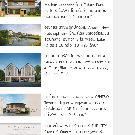
Modern Japanese ใกล้ Future Park
รังสิต รถไฟฟ้า โทลล์เวย์ และสนามบิน
ดอนเมือง เริ่ม 4.19 ล้านบาท*
อณาสิริ ราชพฤกษ์ตัดใหม่ Anasiri New
Ratchaphruek บ้านสไตล์เมดิเตอร์เรเนียน
ส่วนกลางใหญ่กว่า 3 ไร่ พร้อม Lake
และสระระบบเกลือ เริ่ม 4.39 ล้าน*
แกรนด์ เบอร์ลิงตัน เพชรเกษม-สาย 4
GRAND BURLINGTON Petchkasem-Sai
4 บ้านหรูดีไซน์ Modern Classic Luxury
เริ่ม 5.99 ล้าน*
เซนโทร ติวานนท์-งามวงศ์วาน CENTRO
Tiwanon-Ngamwongwan บ้านเดี่ยว
ดีไซน์ใหม่จาก AP Thai ใกล้ทางด่วนและ
รถไฟฟ้า เริ่ม 12-16 ล้าน*
เดอะ ซิตี้ พระราม 9-อ่อนนุช THE CITY
Rama 9-Onnut บ้านเดี่ยวหรูฟังก์ชัน