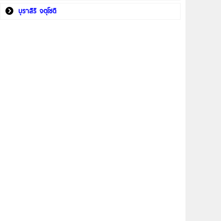
บุราสิริ จตุโชติ