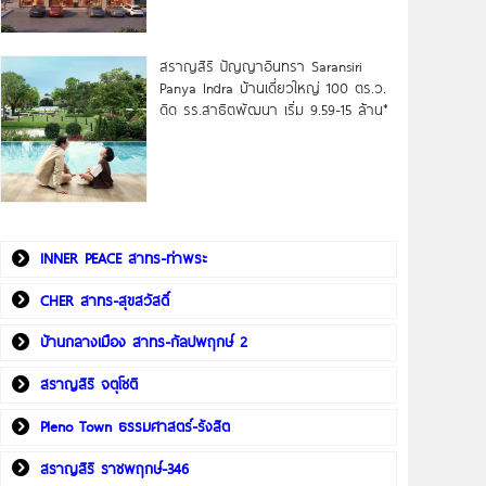
สราญสิริ ปัญญาอินทรา Saransiri
Panya Indra บ้านเดี่ยวใหญ่ 100 ตร.ว.
ดิด รร.สาธิตพัฒนา เริ่ม 9.59-15 ล้าน*
INNER PEACE สาทร-ท่าพระ
CHER สาทร-สุขสวัสดิ์
บ้านกลางเมือง สาทร-กัลปพฤกษ์ 2
สราญสิริ จตุโชติ
Pleno Town ธรรมศาสตร์-รังสิต
สราญสิริ ราชพฤกษ์-346