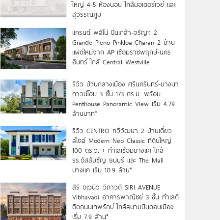
ใหญ่ 4-5 ห้องนอน ใกล้มอเตอร์เวย์ และ
สุวรรณภูมิ
แกรนด์ พลีโน่ ปิ่นเกล้า-จรัญฯ 2
Grande Pleno Pinkloa-Charan 2 บ้าน
แฝดใหม่จาก AP เชื่อมราชพฤกษ์-นคร
อินทร์ ใกล้ Central Westville
รีวิว บ้านกลางเมือง ศรีนครินทร์-บางนา
ทาวน์โฮม 3 ชั้น 173 ตร.ม. พร้อม
Penthouse Panoramic View เริ่ม 4.79
ล้านบาท*
รีวิว CENTRO ทวีวัฒนา 2 บ้านเดี่ยว
สไตล์ Modern Neo Classic ที่ดินใหญ่
100 ตร.ว. + ทำเลเชื่อมบางแค ใกล้
รร.อัสสัมชัญ ธนบุรี และ The Mall
บางแค เริ่ม 10.9 ล้าน*
สิริ อเวนิว วิภาวดี SIRI AVENUE
Vibhavadi อาคารพาณิชย์ 3 ชั้น ทำเลดี
ติดถนนเทพรักษ์ ใกล้สนามบินดอนเมือง
เริ่ม 7.9 ล้าน*