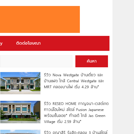
ry
ติดต่อโฆษณา
ค้นหา
รีวิว Nova Westgate บ้านเดี่ยว และ
บ้านแฝด ใกล้ Central Westgate และ
MRT คลองบางไผ่ เริ่ม 4.29 ล้าน*
รีวิว RESEO HOME กาญจนา-เวสต์เกต
ทาวน์โฮมใหม่ สไตล์ Fusion Japanese
พร้อมชั้นลอย* ทำเลดี ใกล้ Jas Green
Village เริ่ม 2.59 ล้าน*
รีวิว อณาสิริ รังสิต-คลอง 3 บ้านสไตล์