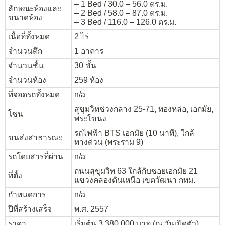
– 1 Bed / 30.0 – 56.0 ตร.ม.
ลักษณะห้องและ
– 2 Bed / 58.0 – 87.0 ตร.ม.
ขนาดห้อง
– 3 Bed / 116.0 – 126.0 ตร.ม.
เนื้อที่ทั้งหมด
2 ไร่
จำนวนตึก
1 อาคาร
จำนวนชั้น
30 ชั้น
จำนวนห้อง
259 ห้อง
ที่จอดรถทั้งหมด
n/a
สุขุมวิทช่วงกลาง 25-71, ทองหล่อ, เอกมัย,
โซน
พระโขนง
รถไฟฟ้า BTS เอกมัย (10 นาที), ใกล้
ขนส่งสาธารณะ
ทางด่วน (พระราม 9)
รถโดยสารที่ผ่าน
n/a
ถนนสุขุมวิท 63 ใกล้กับซอยเอกมัย 21
ที่ตั้ง
แขวงคลองตันเหนือ เขตวัฒนา กทม.
กำหนดการ
n/a
ปีที่สร้างเสร็จ
พ.ศ. 2557
ราคา
เริ่มต้น 3,380,000 บาท (ณ วันเปิดตัว)