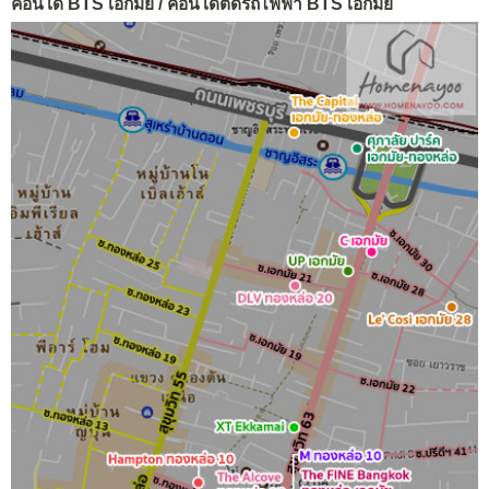
คอนโด BTS เอกมัย / คอนโดติดรถไฟฟ้า BTS เอกมัย