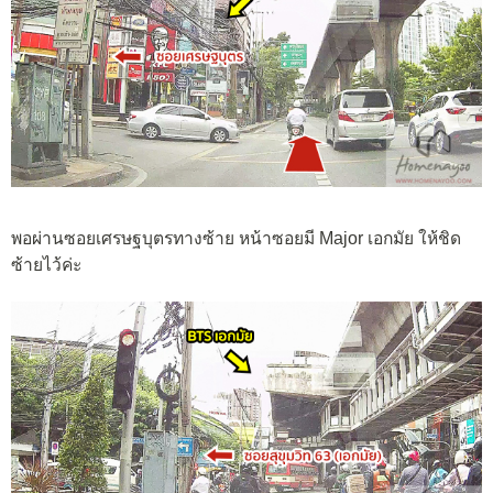
พอผ่านซอยเศรษฐบุตรทางซ้าย หน้าซอยมี Major เอกมัย ให้ชิด
ซ้ายไว้ค่ะ