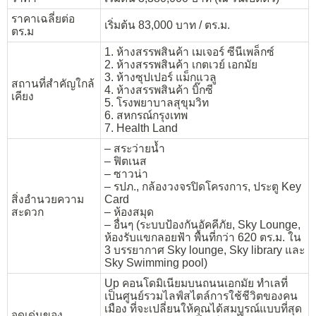
ราคาเฉลี่ยต่อ
เริ่มต้น 83,000 บาท / ตร.ม.
ตร.ม
1. ห้างสรรพสินค้า เมเจอร์ ซีนีเพล็กซ์
2. ห้างสรรพสินค้า เกตเวย์ เอกมัย
3. ห้างซุปเปอร์ แม็กแวลู
สถานที่สำคัญใกล้
4. ห้างสรรพสินค้า บิ๊กซี
เคียง
5. โรงพยาบาลสุขุมวิท
6. สหกรณ์กรุงเทพ
7. Health Land
– สระว่ายน้ำ
– ฟิตเนส
– ซาวน่า
– รปภ., กล้องวงจรปิดโครงการ, ประตู Key
สิ่งอำนวยความ
Card
สะดวก
– ห้องสมุด
– อื่นๆ (ระบบป้องกันอัคคีภัย, Sky Lounge,
ห้องรับแขกลอยฟ้า พื้นที่กว่า 620 ตร.ม. ใน
3 บรรยากาศ Sky lounge, Sky library และ
Sky Swimming pool)
Up คอนโดมิเนียมบนถนนเอกมัย ทำเลที่
เป็นศูนย์รวมไลฟ์สไตล์การใช้ชีวิตของคน
เมือง ที่จะเปลี่ยนให้คุณได้สมบูรณ์แบบที่สุด
จุดเด่นของ