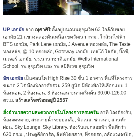
UP เอกมัย
จาก
ณุศาศิริ
ตั้งอยู่บนถนนสุขุมวิท 63 ใกล้กับซอย
เอกมัย 21 แขวงคลองตันเหนือ เขตวัฒนา กทม.. ใกล้รถไฟฟ้า
BTS เอกมัย, Park Lane เอกมัย, J Avenue ทองหล่อ, The Taste
ทองหล่อ, @ 10 ทองหล่อ, Gateway เอกมัย, เทสโก้ โลตัส, บิ๊กซี,
เมเจอร์ เอกมัย, ร.ร.นานาชาติเอกมัย, Wells International
School, รพ.สุขุมวิท และ รพ.สมิติเวช สุขุมวิท
อัพ เอกมัย
เป็นคอนโด High Rise 30 ชั้น 1 อาคาร พื้นที่โครงการ
ขนาด 2 ไร่ ห้องพักอาศัยรวม 259 ยูนิต มีห้องพักให้เลือกแบบ 1
ห้องนอน, 2 ห้องนอน, 3 ห้องนอน ขนาดเริ่มต้น 30.00-126.00
ตร.ม.
สร้างเสร็จพร้อมอยู่ปี 2557
สิ่งอำนวยความสะดวกภายในโครงการครบครัน
อาทิ โถงต้องรับ,
ห้องจดหมาย, สระว่ายน้ำระบบเกลือ, ฟิตเนส, ซาวน่า, สวนพัก
ผ่อน, Sky Lounge, Sky Library, ห้องรับแขกลอยฟ้า พื้นที่กว่า
620 ตร.ม., ประตูคีย์การ์ด, ลิฟท์โดยสาร, ที่จอดรถ, กล้องวงจรปิด,