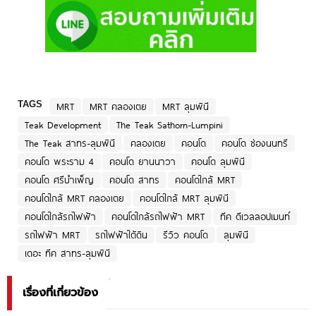
TAGS
MRT
MRT คลองเตย
MRT ลุมพินี
Teak Development
The Teak Sathorn-Lumpini
The Teak สาทร-ลุมพินี
คลองเตย
คอนโด
คอนโด ช่องนนทรี
คอนโด พระราม 4
คอนโด ยานนาวา
คอนโด ลุมพินี
คอนโด ศรีบำเพ็ญ
คอนโด สาทร
คอนโดใกล้ MRT
คอนโดใกล้ MRT คลองเตย
คอนโดใกล้ MRT ลุมพินี
คอนโดใกล้รถไฟฟ้า
คอนโดใกล้รถไฟฟ้า MRT
ทีค ดีเวลลอปเมนท์
รถไฟฟ้า MRT
รถไฟฟ้าใต้ดิน
รีวิว คอนโด
ลุมพินี
เดอะ ทีค สาทร-ลุมพินี
เรื่องที่เกี่ยวข้อง