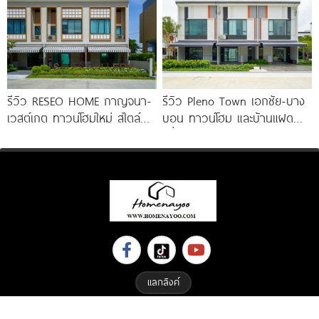
รีวิว RESEO HOME กาญจนา-
รีวิว Pleno Town เอกชัย-บาง
เวสต์เกต ทาวน์โฮมใหม่ สไตล์
บอน ทาวน์โฮม และบ้านแฝด
Fusion Japanese พร้อมชั้น
เพื่อคนรุ่นใหม่ ใกล้ทางด่วน และ
ลอย* ทำเลดี
Central 2
แลกลิงค์