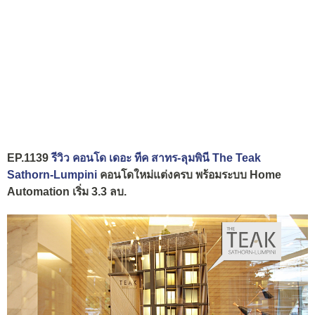
EP.1139
รีวิว คอนโด เดอะ ทีค สาทร-ลุมพินี The Teak
Sathorn-Lumpini
คอนโดใหม่แต่งครบ พร้อมระบบ Home
Automation เริ่ม 3.3 ลบ.