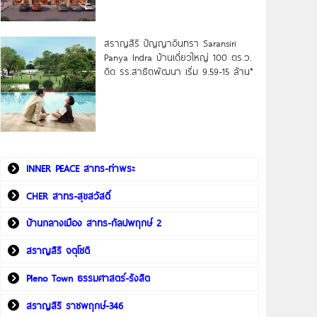
สราญสิริ ปัญญาอินทรา Saransiri
Panya Indra บ้านเดี่ยวใหญ่ 100 ตร.ว.
ดิด รร.สาธิตพัฒนา เริ่ม 9.59-15 ล้าน*
INNER PEACE สาทร-ท่าพระ
CHER สาทร-สุขสวัสดิ์
บ้านกลางเมือง สาทร-กัลปพฤกษ์ 2
สราญสิริ จตุโชติ
Pleno Town ธรรมศาสตร์-รังสิต
สราญสิริ ราชพฤกษ์-346