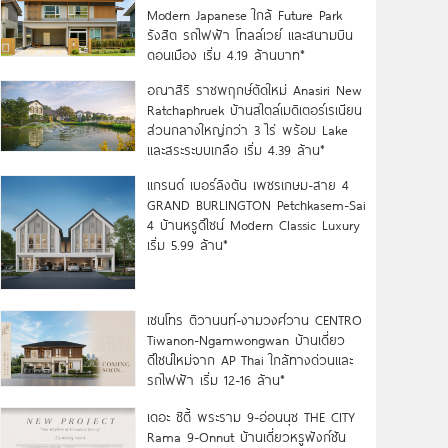
Modern Japanese ใกล้ Future Park
รังสิต รถไฟฟ้า โทลล์เวย์ และสนามบิน
ดอนเมือง เริ่ม 4.19 ล้านบาท*
อณาสิริ ราชพฤกษ์ตัดใหม่ Anasiri New
Ratchaphruek บ้านสไตล์เมดิเตอร์เรเนียน
ส่วนกลางใหญ่กว่า 3 ไร่ พร้อม Lake
และสระระบบเกลือ เริ่ม 4.39 ล้าน*
แกรนด์ เบอร์ลิงตัน เพชรเกษม-สาย 4
GRAND BURLINGTON Petchkasem-Sai
4 บ้านหรูดีไซน์ Modern Classic Luxury
เริ่ม 5.99 ล้าน*
เซนโทร ติวานนท์-งามวงศ์วาน CENTRO
Tiwanon-Ngamwongwan บ้านเดี่ยว
ดีไซน์ใหม่จาก AP Thai ใกล้ทางด่วนและ
รถไฟฟ้า เริ่ม 12-16 ล้าน*
เดอะ ซิตี้ พระราม 9-อ่อนนุช THE CITY
Rama 9-Onnut บ้านเดี่ยวหรูฟังก์ชัน