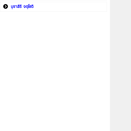
บุราสิริ จตุโชติ