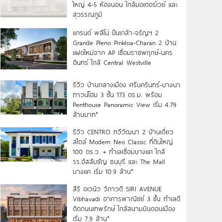
ใหญ่ 4-5 ห้องนอน ใกล้มอเตอร์เวย์ และ
สุวรรณภูมิ
แกรนด์ พลีโน่ ปิ่นเกล้า-จรัญฯ 2
Grande Pleno Pinkloa-Charan 2 บ้าน
แฝดใหม่จาก AP เชื่อมราชพฤกษ์-นคร
อินทร์ ใกล้ Central Westville
รีวิว บ้านกลางเมือง ศรีนครินทร์-บางนา
ทาวน์โฮม 3 ชั้น 173 ตร.ม. พร้อม
Penthouse Panoramic View เริ่ม 4.79
ล้านบาท*
รีวิว CENTRO ทวีวัฒนา 2 บ้านเดี่ยว
สไตล์ Modern Neo Classic ที่ดินใหญ่
100 ตร.ว. + ทำเลเชื่อมบางแค ใกล้
รร.อัสสัมชัญ ธนบุรี และ The Mall
บางแค เริ่ม 10.9 ล้าน*
สิริ อเวนิว วิภาวดี SIRI AVENUE
Vibhavadi อาคารพาณิชย์ 3 ชั้น ทำเลดี
ติดถนนเทพรักษ์ ใกล้สนามบินดอนเมือง
เริ่ม 7.9 ล้าน*