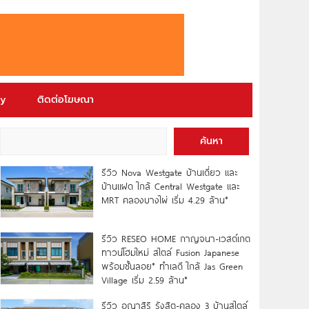
ry
ติดต่อโฆษณา
ค้นหา
รีวิว Nova Westgate บ้านเดี่ยว และ
บ้านแฝด ใกล้ Central Westgate และ
MRT คลองบางไผ่ เริ่ม 4.29 ล้าน*
รีวิว RESEO HOME กาญจนา-เวสต์เกต
ทาวน์โฮมใหม่ สไตล์ Fusion Japanese
พร้อมชั้นลอย* ทำเลดี ใกล้ Jas Green
Village เริ่ม 2.59 ล้าน*
รีวิว อณาสิริ รังสิต-คลอง 3 บ้านสไตล์