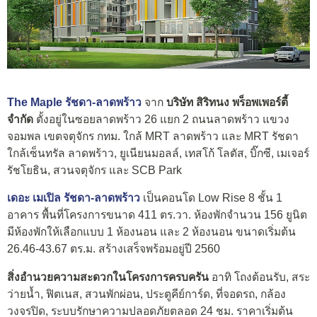
The Maple รัชดา-ลาดพร้าว
จาก
บริษัท สิริทนง พร็อพเพอร์ตี้
จำกัด
ตั้งอยู่ในซอยลาดพร้าว 26 แยก 2 ถนนลาดพร้าว แขวง
จอมพล เขตจตุจักร กทม. ใกล้ MRT ลาดพร้าว และ MRT รัชดา
ใกล้เซ็นทรัล ลาดพร้าว, ยูเนียนมอลล์, เทสโก้ โลตัส, บิ๊กซี, เมเจอร์
รัชโยธิน, สวนจตุจักร และ SCB Park
เดอะ เมเปิล รัชดา-ลาดพร้าว
เป็นคอนโด Low Rise 8 ชั้น 1
อาคาร พื้นที่โครงการขนาด 411 ตร.วา. ห้องพักจำนวน 156 ยูนิต
มีห้องพักให้เลือกแบบ 1 ห้องนอน และ 2 ห้องนอน ขนาดเริ่มต้น
26.46-43.67 ตร.ม. สร้างเสร็จพร้อมอยู่ปี 2560
สิ่งอำนวยความสะดวกในโครงการครบครัน
อาทิ โถงต้อนรับ, สระ
ว่ายน้ำ, ฟิตเนส, สวนพักผ่อน, ประตูคีย์การ์ด, ที่จอดรถ, กล้อง
วงจรปิด, ระบบรักษาความปลอดภัยตลอด 24 ชม. ราคาเริ่มต้น