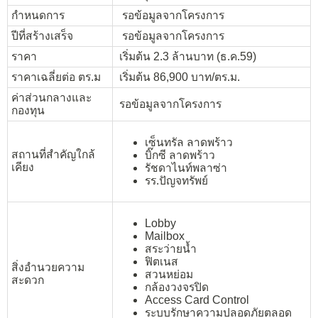
กำหนดการ
รอข้อมูลจากโครงการ
ปีที่สร้างเสร็จ
รอข้อมูลจากโครงการ
ราคา
เริ่มต้น 2.3 ล้านบาท (ธ.ค.59)
ราคาเฉลี่ยต่อ ตร.ม
เริ่มต้น 86,900 บาท/ตร.ม.
ค่าส่วนกลางและ
รอข้อมูลจากโครงการ
กองทุน
เซ็นทรัล ลาดพร้าว
สถานที่สำคัญใกล้
บิ๊กซี ลาดพร้าว
เคียง
รัชดาไนท์พลาซ่า
รร.ปัญจทรัพย์
Lobby
Mailbox
สระว่ายน้ำ
ฟิตเนส
สิ่งอำนวยความ
สวนหย่อม
สะดวก
กล้องวงจรปิด
Access Card Control
ระบบรักษาความปลอดภัยตลอด