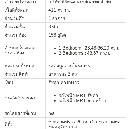
เจ้าของโครงการ
บริษัท สิริทนง พร็อพเพอร์ตี้ จำกัด
เนื้อที่ทั้งหมด
411 ตร.วา.
จำนวนตึก
1 อาคาร
จำนวนชั้น
8 ชั้น
จำนวนห้อง
156 ยูนิต
ลักษณะห้องและ
1 Bedroom : 26.46-36.20 ตร.ม.
ขนาดห้อง
2 Bedrooms : 43.67 ตร.ม.
ที่จอดรถทั้งหมด
รอข้อมูลจากโครงการ
จำนวนลิฟท์
อาคารละ 2 ตัว
โซน
รัชดา-ลาดพร้าว
รถไฟฟ้า MRT รัชดา
ขนส่งสาธารณะ
รถไฟฟ้า MRT ลาดพร้าว
รถโดยสารที่ผ่าน
n/a
ซอยลาดพร้าว 26 แยก 2 แขวงจอมพล
ที่ตั้ง
เขตจตุจักร กทม.