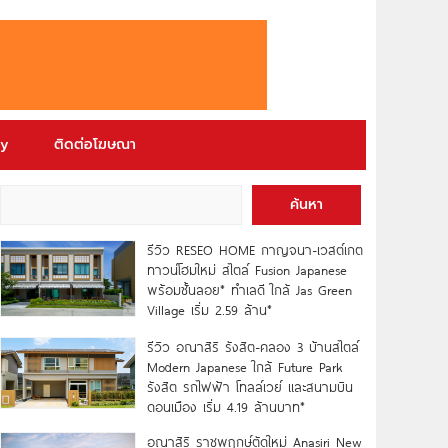
ry
ติดต่อโฆษณา
ค้นหา
รีวิว RESEO HOME กาญจนา-เวสต์เกต
ทาวน์โฮมใหม่ สไตล์ Fusion Japanese
พร้อมชั้นลอย* ทำเลดี ใกล้ Jas Green
Village เริ่ม 2.59 ล้าน*
รีวิว อณาสิริ รังสิต-คลอง 3 บ้านสไตล์
Modern Japanese ใกล้ Future Park
รังสิต รถไฟฟ้า โทลล์เวย์ และสนามบิน
ดอนเมือง เริ่ม 4.19 ล้านบาท*
อณาสิริ ราชพฤกษ์ตัดใหม่ Anasiri New