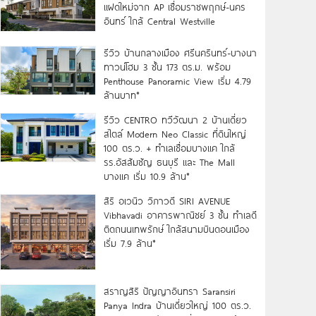
แฝดใหม่จาก AP เชื่อมราชพฤกษ์-นคร
อินทร์ ใกล้ Central Westville
รีวิว บ้านกลางเมือง ศรีนครินทร์-บางนา
ทาวน์โฮม 3 ชั้น 173 ตร.ม. พร้อม
Penthouse Panoramic View เริ่ม 4.79
ล้านบาท*
รีวิว CENTRO ทวีวัฒนา 2 บ้านเดี่ยว
สไตล์ Modern Neo Classic ที่ดินใหญ่
100 ตร.ว. + ทำเลเชื่อมบางแค ใกล้
รร.อัสสัมชัญ ธนบุรี และ The Mall
บางแค เริ่ม 10.9 ล้าน*
สิริ อเวนิว วิภาวดี SIRI AVENUE
Vibhavadi อาคารพาณิชย์ 3 ชั้น ทำเลดี
ติดถนนเทพรักษ์ ใกล้สนามบินดอนเมือง
เริ่ม 7.9 ล้าน*
สราญสิริ ปัญญาอินทรา Saransiri
Panya Indra บ้านเดี่ยวใหญ่ 100 ตร.ว.