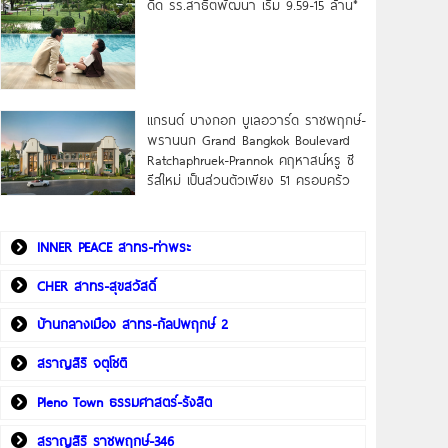
ดิด รร.สาธิตพัฒนา เริ่ม 9.59-15 ล้าน*
แกรนด์ บางกอก บูเลอวาร์ด ราชพฤกษ์-
พรานนก Grand Bangkok Boulevard
Ratchaphruek-Prannok คฤหาสน์หรู ซี
รีส์ใหม่ เป็นส่วนตัวเพียง 51 ครอบครัว
INNER PEACE สาทร-ท่าพระ
CHER สาทร-สุขสวัสดิ์
บ้านกลางเมือง สาทร-กัลปพฤกษ์ 2
สราญสิริ จตุโชติ
Pleno Town ธรรมศาสตร์-รังสิต
สราญสิริ ราชพฤกษ์-346