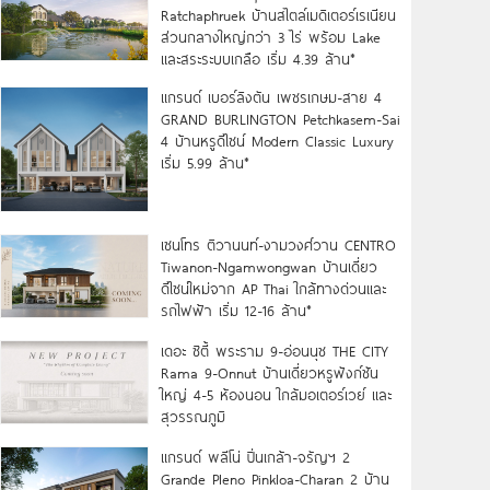
Ratchaphruek บ้านสไตล์เมดิเตอร์เรเนียน
ส่วนกลางใหญ่กว่า 3 ไร่ พร้อม Lake
และสระระบบเกลือ เริ่ม 4.39 ล้าน*
แกรนด์ เบอร์ลิงตัน เพชรเกษม-สาย 4
GRAND BURLINGTON Petchkasem-Sai
4 บ้านหรูดีไซน์ Modern Classic Luxury
เริ่ม 5.99 ล้าน*
เซนโทร ติวานนท์-งามวงศ์วาน CENTRO
Tiwanon-Ngamwongwan บ้านเดี่ยว
ดีไซน์ใหม่จาก AP Thai ใกล้ทางด่วนและ
รถไฟฟ้า เริ่ม 12-16 ล้าน*
เดอะ ซิตี้ พระราม 9-อ่อนนุช THE CITY
Rama 9-Onnut บ้านเดี่ยวหรูฟังก์ชัน
ใหญ่ 4-5 ห้องนอน ใกล้มอเตอร์เวย์ และ
สุวรรณภูมิ
แกรนด์ พลีโน่ ปิ่นเกล้า-จรัญฯ 2
Grande Pleno Pinkloa-Charan 2 บ้าน