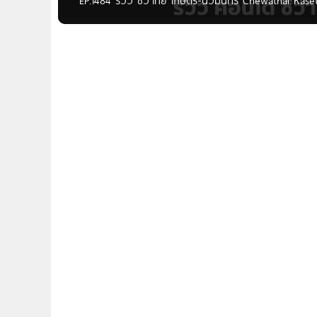
EP.1484 รีวิว ชีวาทัย เกษตร-นวมินทร์ Chewathai Kas
บาท Written by Gift Pannida สวัสดีผู้อ่าน HOMENAY
เกษตรนวมินทร์อยู่ วันนี้เรามีโครงการใหม่ล่าสุดบนเส้น
นทร์ จาก ชีวาทัย โดยวันนี้เราจะขอพาชมความน่าสนใจของตั
มนูกิจ(ถนนเกษตรนวมินทร์) แขวงเสนานิคม