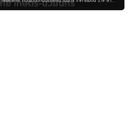
et-Nawamin คอนโดติดถนนเกษตรนวมินทร์ ราคาเริ่มต้น 2.19 ล้าน
OO ค่ะ สำหรับใครที่กำลังมองหาคอนโดแถวม.เกษตรฯ หรือบนเส้น
เกษตรนวมินทร์มาอัพเดทกันค่ะ กับโครงการ Chewathai เกษตร นวมิ
วทำเลที่ตั้งกันก่อนนะคะ ซึ่งตั้งโครงการจะอยู่ติด ถนนประเสริฐ