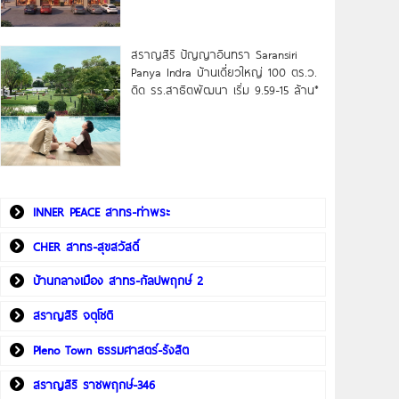
สราญสิริ ปัญญาอินทรา Saransiri
Panya Indra บ้านเดี่ยวใหญ่ 100 ตร.ว.
ดิด รร.สาธิตพัฒนา เริ่ม 9.59-15 ล้าน*
INNER PEACE สาทร-ท่าพระ
CHER สาทร-สุขสวัสดิ์
บ้านกลางเมือง สาทร-กัลปพฤกษ์ 2
สราญสิริ จตุโชติ
Pleno Town ธรรมศาสตร์-รังสิต
สราญสิริ ราชพฤกษ์-346