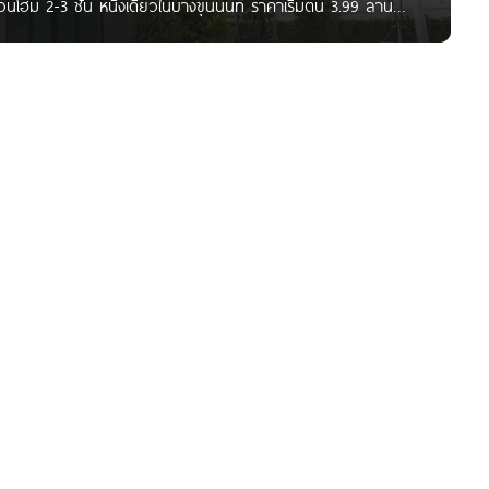
ฮม 2-3 ชั้น หนึ่งเดียวในบางขุนนนท์ ราคาเริ่มต้น 3.99 ล้าน
 วันนี้ทีม HOMENAYOO จะพาไปชมโครงการทาวน์โฮมใหม่ ในย่าน
ท พีซแอนด์ลีฟวิ่ง จำกัด (มหาชน) ที่ตั้งอยู่ในซอยบางขุนนนท์