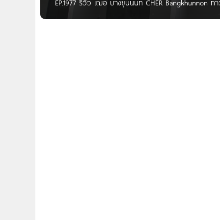
EP.1977 รีวิว เฌอ บางขุนนนท์ CHER Bangkhunnon ทาวน์โ
บาท* Written by Gift Pannida สวัสดีผู้อ่านทุกคนค่ะ
บางขุนนนท์กันค่ะ กับโครงการ CHER บางขุนนนท์ จาก บริษั
29 เดินทางสะดวกทุกเส้นทาง