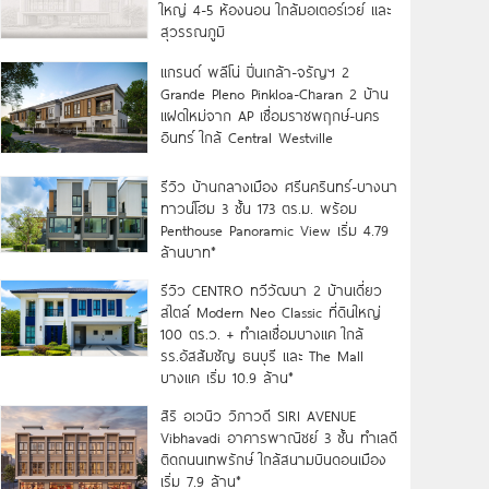
ใหญ่ 4-5 ห้องนอน ใกล้มอเตอร์เวย์ และ
สุวรรณภูมิ
แกรนด์ พลีโน่ ปิ่นเกล้า-จรัญฯ 2
Grande Pleno Pinkloa-Charan 2 บ้าน
แฝดใหม่จาก AP เชื่อมราชพฤกษ์-นคร
อินทร์ ใกล้ Central Westville
รีวิว บ้านกลางเมือง ศรีนครินทร์-บางนา
ทาวน์โฮม 3 ชั้น 173 ตร.ม. พร้อม
Penthouse Panoramic View เริ่ม 4.79
ล้านบาท*
รีวิว CENTRO ทวีวัฒนา 2 บ้านเดี่ยว
สไตล์ Modern Neo Classic ที่ดินใหญ่
100 ตร.ว. + ทำเลเชื่อมบางแค ใกล้
รร.อัสสัมชัญ ธนบุรี และ The Mall
บางแค เริ่ม 10.9 ล้าน*
สิริ อเวนิว วิภาวดี SIRI AVENUE
Vibhavadi อาคารพาณิชย์ 3 ชั้น ทำเลดี
ติดถนนเทพรักษ์ ใกล้สนามบินดอนเมือง
เริ่ม 7.9 ล้าน*