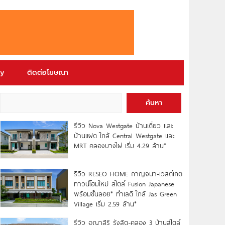
ry
ติดต่อโฆษณา
ค้นหา
รีวิว Nova Westgate บ้านเดี่ยว และ
บ้านแฝด ใกล้ Central Westgate และ
MRT คลองบางไผ่ เริ่ม 4.29 ล้าน*
รีวิว RESEO HOME กาญจนา-เวสต์เกต
ทาวน์โฮมใหม่ สไตล์ Fusion Japanese
พร้อมชั้นลอย* ทำเลดี ใกล้ Jas Green
Village เริ่ม 2.59 ล้าน*
รีวิว อณาสิริ รังสิต-คลอง 3 บ้านสไตล์