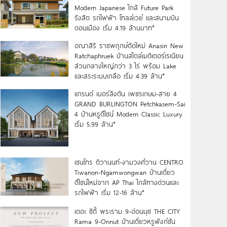
Modern Japanese ใกล้ Future Park
รังสิต รถไฟฟ้า โทลล์เวย์ และสนามบิน
ดอนเมือง เริ่ม 4.19 ล้านบาท*
อณาสิริ ราชพฤกษ์ตัดใหม่ Anasiri New
Ratchaphruek บ้านสไตล์เมดิเตอร์เรเนียน
ส่วนกลางใหญ่กว่า 3 ไร่ พร้อม Lake
และสระระบบเกลือ เริ่ม 4.39 ล้าน*
แกรนด์ เบอร์ลิงตัน เพชรเกษม-สาย 4
GRAND BURLINGTON Petchkasem-Sai
4 บ้านหรูดีไซน์ Modern Classic Luxury
เริ่ม 5.99 ล้าน*
เซนโทร ติวานนท์-งามวงศ์วาน CENTRO
Tiwanon-Ngamwongwan บ้านเดี่ยว
ดีไซน์ใหม่จาก AP Thai ใกล้ทางด่วนและ
รถไฟฟ้า เริ่ม 12-16 ล้าน*
เดอะ ซิตี้ พระราม 9-อ่อนนุช THE CITY
Rama 9-Onnut บ้านเดี่ยวหรูฟังก์ชัน