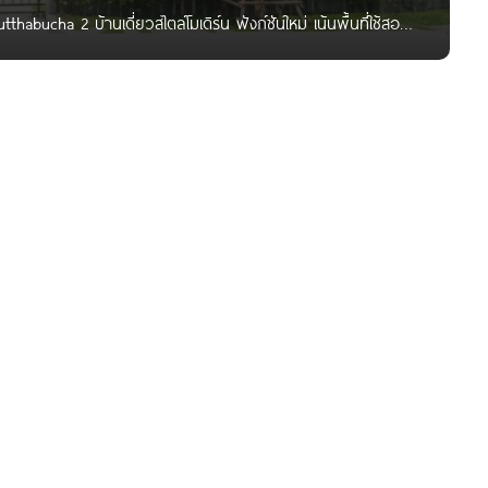
bucha 2 บ้านเดี่ยวสไตล์โมเดิร์น ฟังก์ชันใหม่ เน้นพื้นที่ใช้สอย
ดวก เริ่ม 8-13 ล้านบาท* Written by : THAnATH สวัสดีผู้อ่าน
ro พระราม 2-พุทธบูชา 2