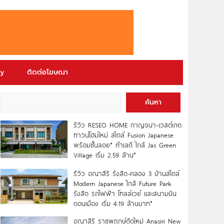
ry
ติดต่อโฆษณา
ค้นหา
รีวิว RESEO HOME กาญจนา-เวสต์เกต
ทาวน์โฮมใหม่ สไตล์ Fusion Japanese
พร้อมชั้นลอย* ทำเลดี ใกล้ Jas Green
Village เริ่ม 2.59 ล้าน*
รีวิว อณาสิริ รังสิต-คลอง 3 บ้านสไตล์
Modern Japanese ใกล้ Future Park
รังสิต รถไฟฟ้า โทลล์เวย์ และสนามบิน
ดอนเมือง เริ่ม 4.19 ล้านบาท*
อณาสิริ ราชพฤกษ์ตัดใหม่ Anasiri New