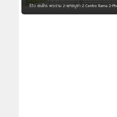
รีวิว เซนโทร พระราม 2-พุทธบูชา 2 Centro Rama 2-Phuttha
ภายในบ้าน บนทำเลพระราม 2 ใกล้ทางด่วนเชื่อมต่อสาทรสะ
ชาว Homenayoo ทุกคน วันนี้ผมพามาชมโครงการ Cent