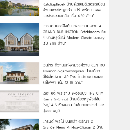
Ratchaphruek บ้านสไตล์เมดิเตอร์เรเนียน
ส่วนกลางใหญ่กว่า 3 ไร่ พร้อม Lake
และสระระบบเกลือ เริ่ม 4.39 ล้าน*
แกรนด์ เบอร์ลิงตัน เพชรเกษม-สาย 4
GRAND BURLINGTON Petchkasem-Sai
4 บ้านหรูดีไซน์ Modern Classic Luxury
เริ่ม 5.99 ล้าน*
เซนโทร ติวานนท์-งามวงศ์วาน CENTRO
Tiwanon-Ngamwongwan บ้านเดี่ยว
ดีไซน์ใหม่จาก AP Thai ใกล้ทางด่วนและ
รถไฟฟ้า เริ่ม 12-16 ล้าน*
เดอะ ซิตี้ พระราม 9-อ่อนนุช THE CITY
Rama 9-Onnut บ้านเดี่ยวหรูฟังก์ชัน
ใหญ่ 4-5 ห้องนอน ใกล้มอเตอร์เวย์ และ
สุวรรณภูมิ
แกรนด์ พลีโน่ ปิ่นเกล้า-จรัญฯ 2
Grande Pleno Pinkloa-Charan 2 บ้าน