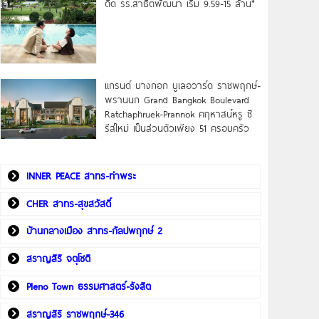
ดิด รร.สาธิตพัฒนา เริ่ม 9.59-15 ล้าน*
แกรนด์ บางกอก บูเลอวาร์ด ราชพฤกษ์-
พรานนก Grand Bangkok Boulevard
Ratchaphruek-Prannok คฤหาสน์หรู ซี
รีส์ใหม่ เป็นส่วนตัวเพียง 51 ครอบครัว
INNER PEACE สาทร-ท่าพระ
CHER สาทร-สุขสวัสดิ์
บ้านกลางเมือง สาทร-กัลปพฤกษ์ 2
สราญสิริ จตุโชติ
Pleno Town ธรรมศาสตร์-รังสิต
สราญสิริ ราชพฤกษ์-346