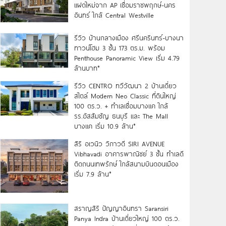
แฝดใหม่จาก AP เชื่อมราชพฤกษ์-นคร
อินทร์ ใกล้ Central Westville
รีวิว บ้านกลางเมือง ศรีนครินทร์-บางนา
ทาวน์โฮม 3 ชั้น 173 ตร.ม. พร้อม
Penthouse Panoramic View เริ่ม 4.79
ล้านบาท*
รีวิว CENTRO ทวีวัฒนา 2 บ้านเดี่ยว
สไตล์ Modern Neo Classic ที่ดินใหญ่
100 ตร.ว. + ทำเลเชื่อมบางแค ใกล้
รร.อัสสัมชัญ ธนบุรี และ The Mall
บางแค เริ่ม 10.9 ล้าน*
สิริ อเวนิว วิภาวดี SIRI AVENUE
Vibhavadi อาคารพาณิชย์ 3 ชั้น ทำเลดี
ติดถนนเทพรักษ์ ใกล้สนามบินดอนเมือง
เริ่ม 7.9 ล้าน*
สราญสิริ ปัญญาอินทรา Saransiri
Panya Indra บ้านเดี่ยวใหญ่ 100 ตร.ว.