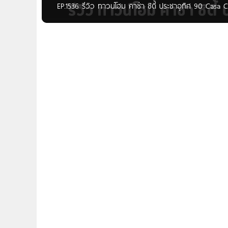
EP.1536 รีวิว ทาวน์โฮม คาซ่า ซิตี้ ประชาอุทิศ 90 Casa Ci
Homenayoo ขอพาไปชมโครงการ Casa City ประชาอุทิศ
ประชาอุทิศ 90 ต.ในคลองปลากด อ.พระสมุทรเจดีย์ จ.สม