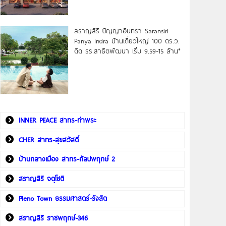
สราญสิริ ปัญญาอินทรา Saransiri
Panya Indra บ้านเดี่ยวใหญ่ 100 ตร.ว.
ดิด รร.สาธิตพัฒนา เริ่ม 9.59-15 ล้าน*
INNER PEACE สาทร-ท่าพระ
CHER สาทร-สุขสวัสดิ์
บ้านกลางเมือง สาทร-กัลปพฤกษ์ 2
สราญสิริ จตุโชติ
Pleno Town ธรรมศาสตร์-รังสิต
สราญสิริ ราชพฤกษ์-346