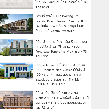
ใหญ่ 4-5 ห้องนอน ใกล้มอเตอร์เวย์ และ
สุวรรณภูมิ
แกรนด์ พลีโน่ ปิ่นเกล้า-จรัญฯ 2
Grande Pleno Pinkloa-Charan 2 บ้าน
แฝดใหม่จาก AP เชื่อมราชพฤกษ์-นคร
อินทร์ ใกล้ Central Westville
รีวิว บ้านกลางเมือง ศรีนครินทร์-บางนา
ทาวน์โฮม 3 ชั้น 173 ตร.ม. พร้อม
Penthouse Panoramic View เริ่ม 4.79
ล้านบาท*
รีวิว CENTRO ทวีวัฒนา 2 บ้านเดี่ยว
สไตล์ Modern Neo Classic ที่ดินใหญ่
100 ตร.ว. + ทำเลเชื่อมบางแค ใกล้
รร.อัสสัมชัญ ธนบุรี และ The Mall
บางแค เริ่ม 10.9 ล้าน*
สิริ อเวนิว วิภาวดี SIRI AVENUE
Vibhavadi อาคารพาณิชย์ 3 ชั้น ทำเลดี
ติดถนนเทพรักษ์ ใกล้สนามบินดอนเมือง
เริ่ม 7.9 ล้าน*