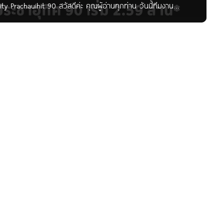
ty Prachauihit 90 สวัสดีค่ะ คุณผู้อ่านทุกท่าน วันนี้ทีมงาน
 90 ทาวน์โฮมพร้อมอยู่จาก Q.House บนทำเลศักยภาพ ในซอย
ุทรปราการ เดินทางสะดวกสบาย เพียง