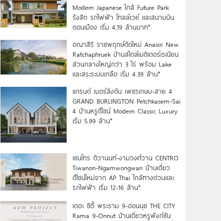
Modern Japanese ใกล้ Future Park
รังสิต รถไฟฟ้า โทลล์เวย์ และสนามบิน
ดอนเมือง เริ่ม 4.19 ล้านบาท*
อณาสิริ ราชพฤกษ์ตัดใหม่ Anasiri New
Ratchaphruek บ้านสไตล์เมดิเตอร์เรเนียน
ส่วนกลางใหญ่กว่า 3 ไร่ พร้อม Lake
และสระระบบเกลือ เริ่ม 4.39 ล้าน*
แกรนด์ เบอร์ลิงตัน เพชรเกษม-สาย 4
GRAND BURLINGTON Petchkasem-Sai
4 บ้านหรูดีไซน์ Modern Classic Luxury
เริ่ม 5.99 ล้าน*
เซนโทร ติวานนท์-งามวงศ์วาน CENTRO
Tiwanon-Ngamwongwan บ้านเดี่ยว
ดีไซน์ใหม่จาก AP Thai ใกล้ทางด่วนและ
รถไฟฟ้า เริ่ม 12-16 ล้าน*
เดอะ ซิตี้ พระราม 9-อ่อนนุช THE CITY
Rama 9-Onnut บ้านเดี่ยวหรูฟังก์ชัน