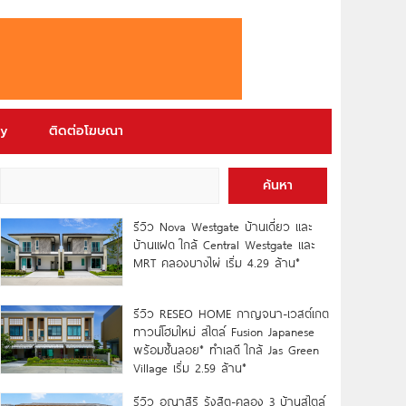
ry
ติดต่อโฆษณา
ค้นหา
รีวิว Nova Westgate บ้านเดี่ยว และ
บ้านแฝด ใกล้ Central Westgate และ
MRT คลองบางไผ่ เริ่ม 4.29 ล้าน*
รีวิว RESEO HOME กาญจนา-เวสต์เกต
ทาวน์โฮมใหม่ สไตล์ Fusion Japanese
พร้อมชั้นลอย* ทำเลดี ใกล้ Jas Green
Village เริ่ม 2.59 ล้าน*
รีวิว อณาสิริ รังสิต-คลอง 3 บ้านสไตล์