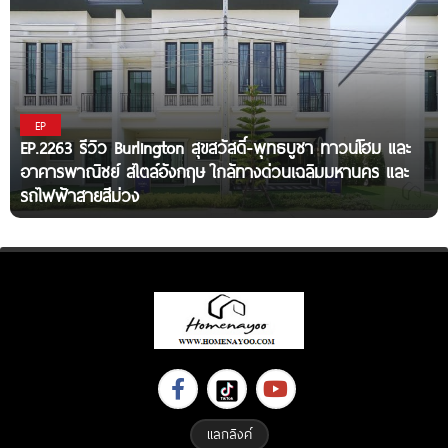
EP
EP.2263 รีวิว Burlington สุขสวัสดิ์-พุทธบูชา ทาวน์โฮม และ
อาคารพาณิชย์ สไตล์อังกฤษ ใกล้ทางด่วนเฉลิมมหานคร และ
รถไฟฟ้าสายสีม่วง
แลกลิงค์