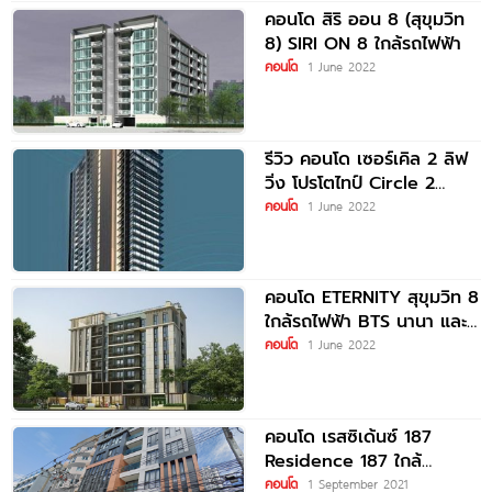
คอนโด สิริ ออน 8 (สุขุมวิท
8) SIRI ON 8 ใกล้รถไฟฟ้า
คอนโด
1 June 2022
รีวิว คอนโด เซอร์เคิล 2 ลิฟ
วิ่ง โปรโตไทป์ Circle 2
Living Prototype
คอนโด
1 June 2022
คอนโด ETERNITY สุขุมวิท 8
ใกล้รถไฟฟ้า BTS นานา และ
MRT สุขุมวิท
คอนโด
1 June 2022
คอนโด เรสซิเด้นซ์ 187
Residence 187 ใกล้
รถไฟฟ้า BTS นานา
คอนโด
1 September 2021