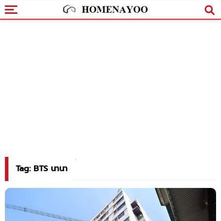
Tag: BTS นานา