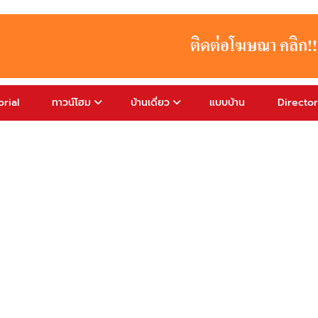
rial
ทาวน์โฮม
บ้านเดี่ยว
แบบบ้าน
Directo