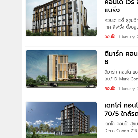
คอนโด เวรี
แบริ่ง
คอนโด เวรี่ สุขุ
เทค ลิฟวิ่ง ตั้งอ
ใกล้รถไฟฟ้า BTS 
คอนโด
1 January 
ดีมาร์ก คอ
8
ดีมาร์ก คอนโด แอ
ลบ.* D Mark Cond
ภายในลาซาล ซอย
คอนโด
1 January 
เดคโค่ คอน
70/5 ใกล้ร
เดคโค่ คอนโด สุข
Deco Condo สุขุม
ถนนสุขุมวิท แขว