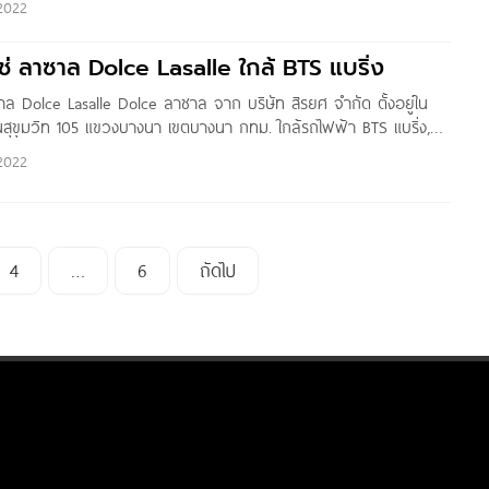
2022
ช่ ลาซาล Dolce Lasalle ใกล้ BTS แบริ่ง
าล Dolce Lasalle Dolce ลาซาล จาก บริษัท สิรยศ จำกัด ตั้งอยู่ใน
ขุมวิท 105 แขวงบางนา เขตบางนา กทม. ใกล้รถไฟฟ้า BTS แบริ่ง,
ral บางนา, รร.เซนต์แอนดรูว์, รร.เซนต์โยเซฟ บางนา, รร.นานาชาติ
2022
4
…
6
ถัดไป