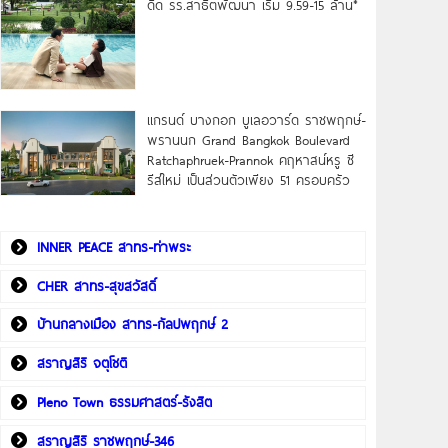
ดิด รร.สาธิตพัฒนา เริ่ม 9.59-15 ล้าน*
แกรนด์ บางกอก บูเลอวาร์ด ราชพฤกษ์-
พรานนก Grand Bangkok Boulevard
Ratchaphruek-Prannok คฤหาสน์หรู ซี
รีส์ใหม่ เป็นส่วนตัวเพียง 51 ครอบครัว
INNER PEACE สาทร-ท่าพระ
CHER สาทร-สุขสวัสดิ์
บ้านกลางเมือง สาทร-กัลปพฤกษ์ 2
สราญสิริ จตุโชติ
Pleno Town ธรรมศาสตร์-รังสิต
สราญสิริ ราชพฤกษ์-346