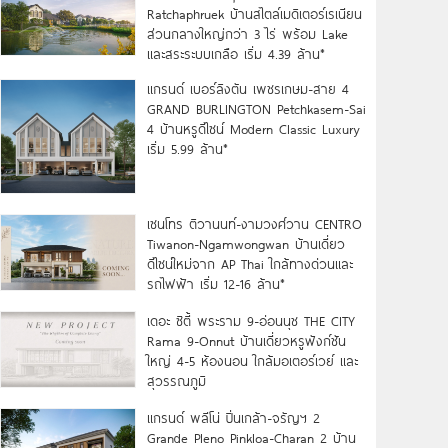
Ratchaphruek บ้านสไตล์เมดิเตอร์เรเนียน
ส่วนกลางใหญ่กว่า 3 ไร่ พร้อม Lake
และสระระบบเกลือ เริ่ม 4.39 ล้าน*
แกรนด์ เบอร์ลิงตัน เพชรเกษม-สาย 4
GRAND BURLINGTON Petchkasem-Sai
4 บ้านหรูดีไซน์ Modern Classic Luxury
เริ่ม 5.99 ล้าน*
เซนโทร ติวานนท์-งามวงศ์วาน CENTRO
Tiwanon-Ngamwongwan บ้านเดี่ยว
ดีไซน์ใหม่จาก AP Thai ใกล้ทางด่วนและ
รถไฟฟ้า เริ่ม 12-16 ล้าน*
เดอะ ซิตี้ พระราม 9-อ่อนนุช THE CITY
Rama 9-Onnut บ้านเดี่ยวหรูฟังก์ชัน
ใหญ่ 4-5 ห้องนอน ใกล้มอเตอร์เวย์ และ
สุวรรณภูมิ
แกรนด์ พลีโน่ ปิ่นเกล้า-จรัญฯ 2
Grande Pleno Pinkloa-Charan 2 บ้าน