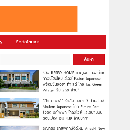
ry
ติดต่อโฆษณา
ค้นหา
รีวิว RESEO HOME กาญจนา-เวสต์เกต
ทาวน์โฮมใหม่ สไตล์ Fusion Japanese
พร้อมชั้นลอย* ทำเลดี ใกล้ Jas Green
Village เริ่ม 2.59 ล้าน*
รีวิว อณาสิริ รังสิต-คลอง 3 บ้านสไตล์
Modern Japanese ใกล้ Future Park
รังสิต รถไฟฟ้า โทลล์เวย์ และสนามบิน
ดอนเมือง เริ่ม 4.19 ล้านบาท*
อณาสิริ ราชพฤกษ์ตัดใหม่ Anasiri New