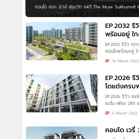
คอนโด เดอะ มิวส์ สุขุมวิท 64/1 The Muse Sukhumvit 6
64/1 ถนนสุขุมวิท แขวงบางจาก เขตพระโขนง กทม. ใกล้
มหานคร, เซ็นทรัล บางนา,
EP.2032 รีวิ
พร้อมอยู่ ใก
EP.2032 รีวิว ศุภา
คอนโดพร้อมอยู่ ใกล
Thitapa Photo by
EP
14 March 202
EP.2026 รีว
โดแต่งครบพร
EP.2026 รีวิว เดค
แบริ่ง เพียง 280 
Gannika สวัสดีค่ะ 
EP
5 March 2022
คอนโด เวรี่