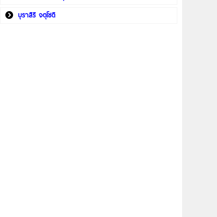
บุราสิริ จตุโชติ