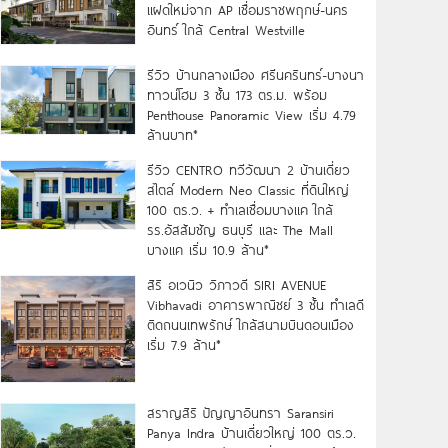
แฝดใหม่จาก AP เชื่อมราชพฤกษ์-นคร
อินทร์ ใกล้ Central Westville
รีวิว บ้านกลางเมือง ศรีนครินทร์-บางนา
ทาวน์โฮม 3 ชั้น 173 ตร.ม. พร้อม
Penthouse Panoramic View เริ่ม 4.79
ล้านบาท*
รีวิว CENTRO ทวีวัฒนา 2 บ้านเดี่ยว
สไตล์ Modern Neo Classic ที่ดินใหญ่
100 ตร.ว. + ทำเลเชื่อมบางแค ใกล้
รร.อัสสัมชัญ ธนบุรี และ The Mall
บางแค เริ่ม 10.9 ล้าน*
สิริ อเวนิว วิภาวดี SIRI AVENUE
Vibhavadi อาคารพาณิชย์ 3 ชั้น ทำเลดี
ติดถนนเทพรักษ์ ใกล้สนามบินดอนเมือง
เริ่ม 7.9 ล้าน*
สราญสิริ ปัญญาอินทรา Saransiri
Panya Indra บ้านเดี่ยวใหญ่ 100 ตร.ว.