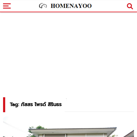
Tag: ภัสสร ไพรด์ สิรินธร