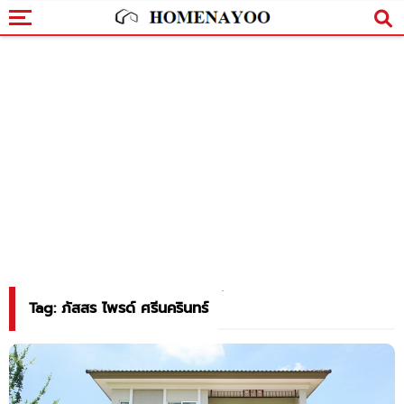
Tag: ภัสสร ไพรด์ ศรีนครินทร์