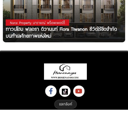
Narai Property นารายณ์ พร็อพเพอร์ตี้
ทาวน์โฮม ฟลอรา ติวานนท์ Flora Tiwanon ชีวิตไร้ขีดจำกัด
บนทำเลศักยภาพแห่งใหม่
แลกลิงค์