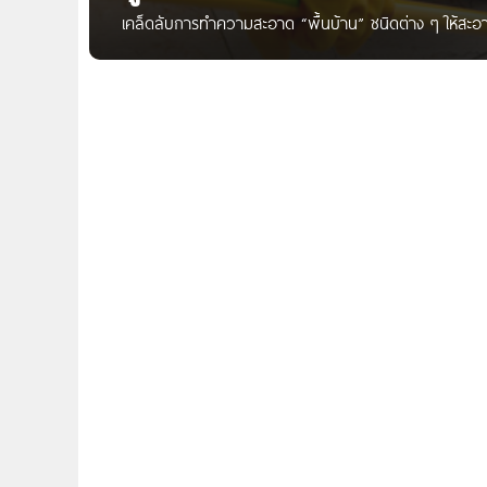
เคล็ดลับการทำความสะอาด “พื้นบ้าน” ชนิดต่าง ๆ ให้สะอาด อย
ขนอ่อนๆ ชุบน้ำสบู่หรือผงซักฟอก แล้วขัดบริเวณที่เป็นค
สะอาดด้วยน้ำยาฆ่าเชื้อโรค แล้วล้างออกด้วยน้ำสะอาด 2. หิน
ที่เกิดคราบสกปรก ถ้าคราบสกปรกฝังลึกให้ผสมเบกกิ้งโซดาจ
ออก แต่ถ้าเกิดรอยถลอกขีดข่วนให้ใช้น้ำยาเฉพาะ 3. ไม้ธรรมชา
น้ำซึมเข้าสู่เนื้อไม้ ส่วนใหญ่มักจะเคลือบด้วยน้ำยารักษาเนื้
ด้วยผ้าแห้งทันที