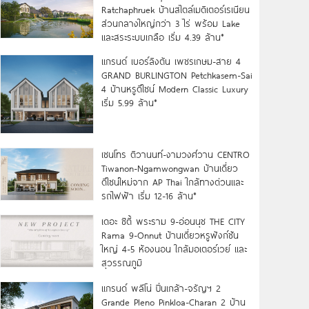
Ratchaphruek บ้านสไตล์เมดิเตอร์เรเนียน
ส่วนกลางใหญ่กว่า 3 ไร่ พร้อม Lake
และสระระบบเกลือ เริ่ม 4.39 ล้าน*
แกรนด์ เบอร์ลิงตัน เพชรเกษม-สาย 4
GRAND BURLINGTON Petchkasem-Sai
4 บ้านหรูดีไซน์ Modern Classic Luxury
เริ่ม 5.99 ล้าน*
เซนโทร ติวานนท์-งามวงศ์วาน CENTRO
Tiwanon-Ngamwongwan บ้านเดี่ยว
ดีไซน์ใหม่จาก AP Thai ใกล้ทางด่วนและ
รถไฟฟ้า เริ่ม 12-16 ล้าน*
เดอะ ซิตี้ พระราม 9-อ่อนนุช THE CITY
Rama 9-Onnut บ้านเดี่ยวหรูฟังก์ชัน
ใหญ่ 4-5 ห้องนอน ใกล้มอเตอร์เวย์ และ
สุวรรณภูมิ
แกรนด์ พลีโน่ ปิ่นเกล้า-จรัญฯ 2
Grande Pleno Pinkloa-Charan 2 บ้าน