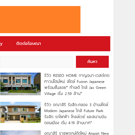
ry
ติดต่อโฆษณา
ค้นหา
รีวิว RESEO HOME กาญจนา-เวสต์เกต
ทาวน์โฮมใหม่ สไตล์ Fusion Japanese
พร้อมชั้นลอย* ทำเลดี ใกล้ Jas Green
Village เริ่ม 2.59 ล้าน*
รีวิว อณาสิริ รังสิต-คลอง 3 บ้านสไตล์
Modern Japanese ใกล้ Future Park
รังสิต รถไฟฟ้า โทลล์เวย์ และสนามบิน
ดอนเมือง เริ่ม 4.19 ล้านบาท*
อณาสิริ ราชพฤกษ์ตัดใหม่ Anasiri New