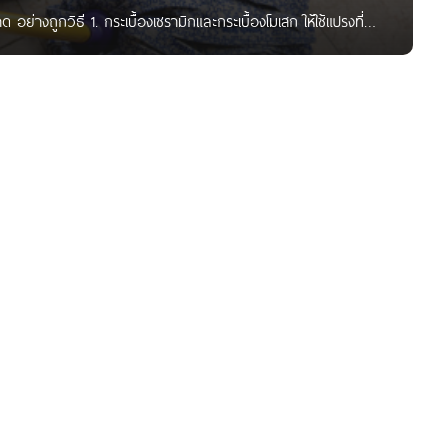
่างถูกวิธี 1. กระเบื้องเซรามิกและกระเบื้องโมเสก ให้ใช้แปรงที่มี
ราบสกปรกซ้ำๆ โดยเฉพาะบริเวณรอยต่อ ถ้ามีเชื้อราให้ทำความ
เทียมหรือหินสังเคราะห์ ให้ใช้น้ำอุ่นผสมกับเบกกิ้งโซดาเช็ดบริเวณ
นข้นแล้วนำไปพอกบริเวณนั้นๆ ทิ้งไว้ประมาณ 1 ชั่วโมงแล้วจึงเช็ด
ติ เป็นวัสดุที่ดูแลรักษาง่าย แต่ต้องระวังเรื่องความชื้นและไม่ให้
อไม้ (ยูรีเทน) ถ้าสกปรกมากให้ใช้ผ้าชุบน้ำอุ่นหมาดๆ เช็ด แล้วเช็ดตาม