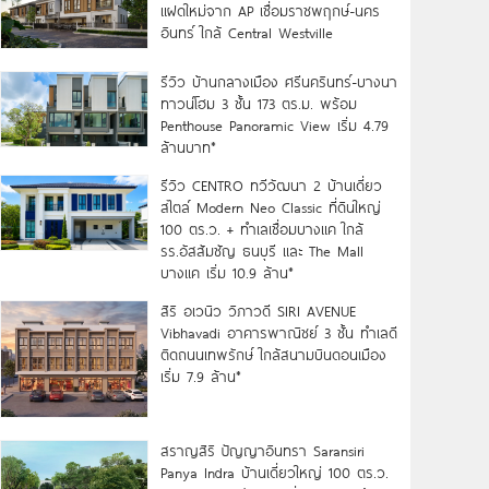
แฝดใหม่จาก AP เชื่อมราชพฤกษ์-นคร
อินทร์ ใกล้ Central Westville
รีวิว บ้านกลางเมือง ศรีนครินทร์-บางนา
ทาวน์โฮม 3 ชั้น 173 ตร.ม. พร้อม
Penthouse Panoramic View เริ่ม 4.79
ล้านบาท*
รีวิว CENTRO ทวีวัฒนา 2 บ้านเดี่ยว
สไตล์ Modern Neo Classic ที่ดินใหญ่
100 ตร.ว. + ทำเลเชื่อมบางแค ใกล้
รร.อัสสัมชัญ ธนบุรี และ The Mall
บางแค เริ่ม 10.9 ล้าน*
สิริ อเวนิว วิภาวดี SIRI AVENUE
Vibhavadi อาคารพาณิชย์ 3 ชั้น ทำเลดี
ติดถนนเทพรักษ์ ใกล้สนามบินดอนเมือง
เริ่ม 7.9 ล้าน*
สราญสิริ ปัญญาอินทรา Saransiri
Panya Indra บ้านเดี่ยวใหญ่ 100 ตร.ว.