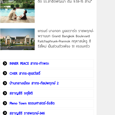
ดิด รร.สาธิตพัฒนา เริ่ม 9.59-15 ล้าน*
แกรนด์ บางกอก บูเลอวาร์ด ราชพฤกษ์-
พรานนก Grand Bangkok Boulevard
Ratchaphruek-Prannok คฤหาสน์หรู ซี
รีส์ใหม่ เป็นส่วนตัวเพียง 51 ครอบครัว
INNER PEACE สาทร-ท่าพระ
CHER สาทร-สุขสวัสดิ์
บ้านกลางเมือง สาทร-กัลปพฤกษ์ 2
สราญสิริ จตุโชติ
Pleno Town ธรรมศาสตร์-รังสิต
สราญสิริ ราชพฤกษ์-346