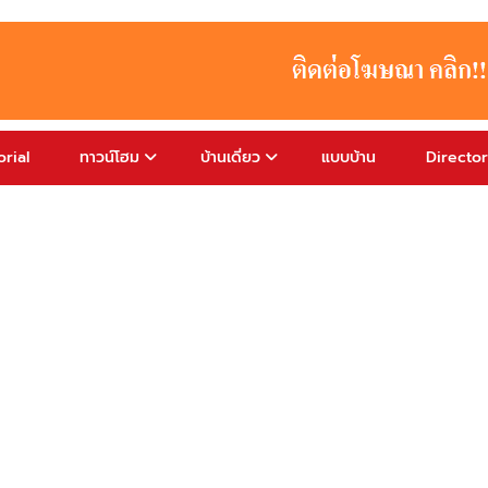
rial
ทาวน์โฮม
บ้านเดี่ยว
แบบบ้าน
Directo