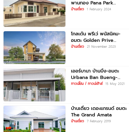
พานทอง Pana Park
Amata-Phan Thong ใกล้
บ้านเดี่ยว
1 February 2024
นิคมอุตสาหกรรมอมตะนคร
ราคาเริ่มต้น 2.7
โกลเด้น พรีเว่ พนัสนิคม-
อมตะ Golden Prive
Panus-Amata บ้านสไตล์
บ้านเดี่ยว
21 November 2023
Nordic ท่ามกลางธรรรมชาติ
พร้อมสระว่ายน้ำส่วนตัว*
เออร์บานา บ้านบึง-อมตะ
Urbana Ban Bueng-
Amata
ทาวน์โฮม / ทาวน์เฮ้าส์
15 May 2021
บ้านเดี่ยว เดอะแกรนด์ อมตะ
The Grand Amata
บ้านเดี่ยว
7 February 2019