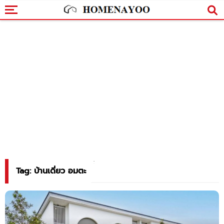
Tag: บ้านเดี่ยว อมตะ