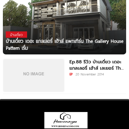
บ้านเดี่ยว
บ้านเดี่ยว เดอะ แกลเลอรี่ เฮ้าส์ แพทเทิร์น The Gallery House
Pattern เริ่ม
Ep.88 รีวิว บ้านเดี่ยว เดอะ
แกลเลอรี่ เฮ้าส์ เลเยอร์ The
Gallery House
EP
20 November 2014