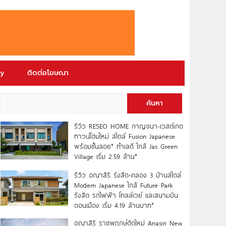
ry
ติดต่อโฆษณา
ค้นหา
รีวิว RESEO HOME กาญจนา-เวสต์เกต
ทาวน์โฮมใหม่ สไตล์ Fusion Japanese
พร้อมชั้นลอย* ทำเลดี ใกล้ Jas Green
Village เริ่ม 2.59 ล้าน*
รีวิว อณาสิริ รังสิต-คลอง 3 บ้านสไตล์
Modern Japanese ใกล้ Future Park
รังสิต รถไฟฟ้า โทลล์เวย์ และสนามบิน
ดอนเมือง เริ่ม 4.19 ล้านบาท*
อณาสิริ ราชพฤกษ์ตัดใหม่ Anasiri New