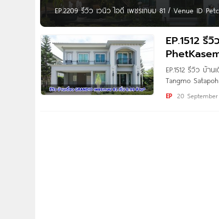
EP.2209 รีวิว เวนิว ไอดี เพชรเกษม 81 / Venue ID Petch
บ้าน รองรับ 3 Generations และส่วนกลางขนาดใหญ่ ในบรร
8.99-15 ลบ.* Written by Gift Pannida
EP.1512 รีว
PhetKasem 
EP.1512 รีวิว บ้
Tangmo Satapohn 
โครงการ Grandio
EP
20 September
เจริญ (ซอยเพชร