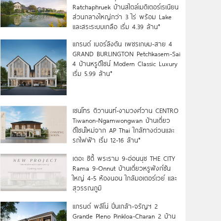
Ratchaphruek บ้านสไตล์เมดิเตอร์เรเนียน
ส่วนกลางใหญ่กว่า 3 ไร่ พร้อม Lake
และสระระบบเกลือ เริ่ม 4.39 ล้าน*
แกรนด์ เบอร์ลิงตัน เพชรเกษม-สาย 4
GRAND BURLINGTON Petchkasem-Sai
4 บ้านหรูดีไซน์ Modern Classic Luxury
เริ่ม 5.99 ล้าน*
เซนโทร ติวานนท์-งามวงศ์วาน CENTRO
Tiwanon-Ngamwongwan บ้านเดี่ยว
ดีไซน์ใหม่จาก AP Thai ใกล้ทางด่วนและ
รถไฟฟ้า เริ่ม 12-16 ล้าน*
เดอะ ซิตี้ พระราม 9-อ่อนนุช THE CITY
Rama 9-Onnut บ้านเดี่ยวหรูฟังก์ชัน
ใหญ่ 4-5 ห้องนอน ใกล้มอเตอร์เวย์ และ
สุวรรณภูมิ
แกรนด์ พลีโน่ ปิ่นเกล้า-จรัญฯ 2
Grande Pleno Pinkloa-Charan 2 บ้าน