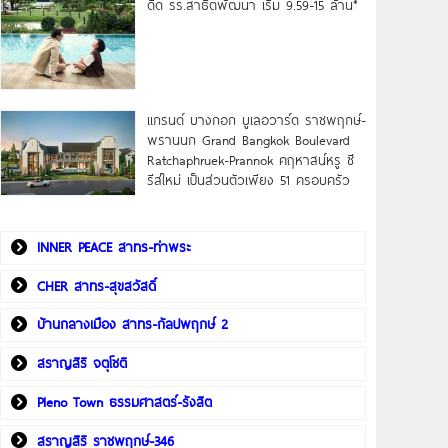
ดิด รร.สาธิตพัฒนา เริ่ม 9.59-15 ล้าน*
แกรนด์ บางกอก บูเลอวาร์ด ราชพฤกษ์-
พรานนก Grand Bangkok Boulevard
Ratchaphruek-Prannok คฤหาสน์หรู ซี
รีส์ใหม่ เป็นส่วนตัวเพียง 51 ครอบครัว
INNER PEACE สาทร-ท่าพระ
CHER สาทร-สุขสวัสดิ์
บ้านกลางเมือง สาทร-กัลปพฤกษ์ 2
สราญสิริ จตุโชติ
Pleno Town ธรรมศาสตร์-รังสิต
สราญสิริ ราชพฤกษ์-346