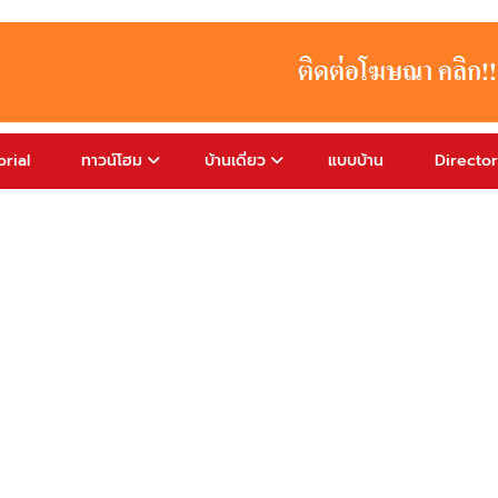
rial
ทาวน์โฮม
บ้านเดี่ยว
แบบบ้าน
Directo