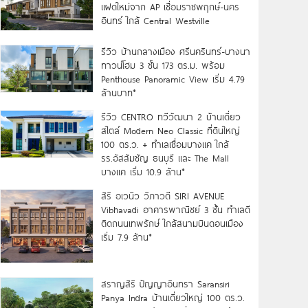
แฝดใหม่จาก AP เชื่อมราชพฤกษ์-นคร
อินทร์ ใกล้ Central Westville
รีวิว บ้านกลางเมือง ศรีนครินทร์-บางนา
ทาวน์โฮม 3 ชั้น 173 ตร.ม. พร้อม
Penthouse Panoramic View เริ่ม 4.79
ล้านบาท*
รีวิว CENTRO ทวีวัฒนา 2 บ้านเดี่ยว
สไตล์ Modern Neo Classic ที่ดินใหญ่
100 ตร.ว. + ทำเลเชื่อมบางแค ใกล้
รร.อัสสัมชัญ ธนบุรี และ The Mall
บางแค เริ่ม 10.9 ล้าน*
สิริ อเวนิว วิภาวดี SIRI AVENUE
Vibhavadi อาคารพาณิชย์ 3 ชั้น ทำเลดี
ติดถนนเทพรักษ์ ใกล้สนามบินดอนเมือง
เริ่ม 7.9 ล้าน*
สราญสิริ ปัญญาอินทรา Saransiri
Panya Indra บ้านเดี่ยวใหญ่ 100 ตร.ว.