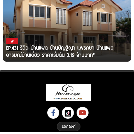
EP
EP.431 รีวิว บ้านแฝด บ้านปัญฐิญา แพรกษา บ้านแฝด
อารมณ์บ้านเดี่ยว ราคาเริ่มต้น 3.19 ล้านบาท*
แลกลิงค์