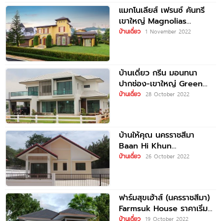
แมกโนเลียส์ เฟรนซ์ คันทรี
เขาใหญ่ Magnolias
French Country Khao
บ้านเดี่ยว
1 November 2022
Yai ราคาเริ่มต้น
บ้านเดี่ยว กรีน มอนทนา
ปากช่อง-เขาใหญ่ Green
Montana Pakchong-
บ้านเดี่ยว
28 October 2022
Khaoyai ราคาเริ่มต้น 6.9
ล้านบาท*
บ้านให้คุณ นครราชสีมา
Baan Hi Khun
Nakhonratchasima ราคา
บ้านเดี่ยว
26 October 2022
เริ่มต้น 2.8 ล้านบาท*
ฟาร์มสุขเฮ้าส์ (นครราชสีมา)
Farmsuk House ราคาเริ่ม
ต้น 2.69 ล้านบาท*
บ้านเดี่ยว
19 October 2022