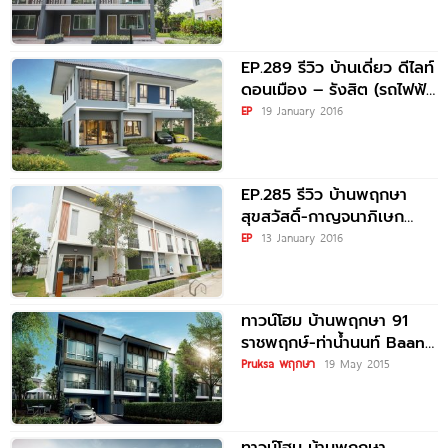
EP.289 รีวิว บ้านเดี่ยว ดีไลท์
ดอนเมือง – รังสิต (รถไฟฟ้า
สายสีแดง) เริ่ม
EP
19 January 2016
EP.285 รีวิว บ้านพฤกษา
สุขสวัสดิ์-กาญจนาภิเษก
Baan Pruksa Suksawat-
EP
13 January 2016
Kanchanapisek
ทาวน์โฮม บ้านพฤกษา 91
ราชพฤกษ์-ท่าน้ำนนท์ Baan
Pruksa 91 Ratchapruek –
Pruksa พฤกษา
19 May 2015
Thanamnon
ทาวน์โฮม บ้านพฤกษา