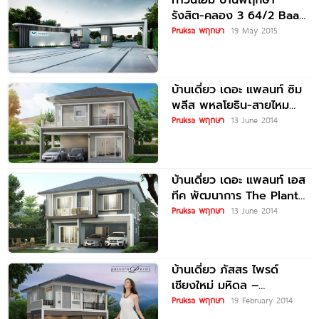
รังสิต-คลอง 3 64/2 Baan
Pruksa Rungsit-Klong 3
Pruksa พฤกษา
19 May 2015
64/2
บ้านเดี่ยว เดอะ แพลนท์ ซิม
พลีส พหลโยธิน-สายไหม
The Plant Simpls
Pruksa พฤกษา
13 June 2014
Paholyothin-Saimai
บ้านเดี่ยว เดอะ แพลนท์ เอส
ทีค พัฒนาการ The Plant
Estique Pattanakarn
Pruksa พฤกษา
13 June 2014
บ้านเดี่ยว ภัสสร ไพรด์
เชียงใหม่ มหิดล –
เจริญเมือง PASSORN
Pruksa พฤกษา
19 February 2014
PRIDE CHIANGMAI