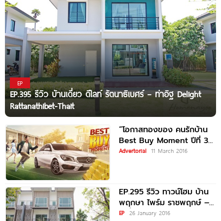
EP
EP.395 รีวิว บ้านเดี่ยว ดีไลท์ รัตนาธิเบศร์ – ท่าอิฐ Delight
Rattanathibet-Thait
“โอกาสทองของ คนรักบ้าน
Best Buy Moment ปีที่ 3”
แจกโชค 3 ชั้น
Advertorial
11 March 2016
EP.295 รีวิว ทาวน์โฮม บ้าน
พฤกษา ไพร์ม ราชพฤกษ์ –
ท่าน้ำนนท์
EP
26 January 2016