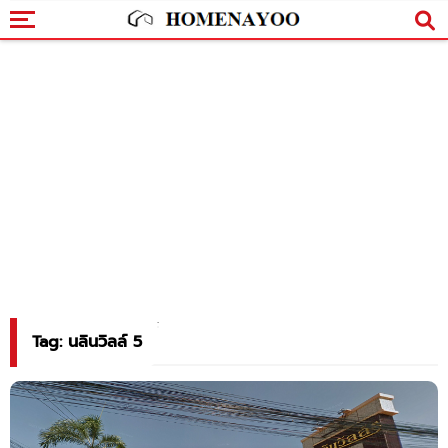
Tag: นลินวิลล์ 5