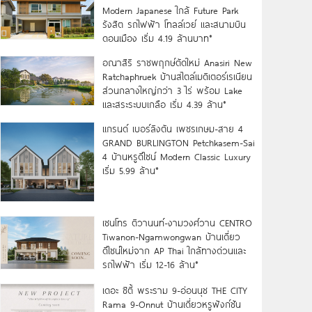
Modern Japanese ใกล้ Future Park
รังสิต รถไฟฟ้า โทลล์เวย์ และสนามบิน
ดอนเมือง เริ่ม 4.19 ล้านบาท*
อณาสิริ ราชพฤกษ์ตัดใหม่ Anasiri New
Ratchaphruek บ้านสไตล์เมดิเตอร์เรเนียน
ส่วนกลางใหญ่กว่า 3 ไร่ พร้อม Lake
และสระระบบเกลือ เริ่ม 4.39 ล้าน*
แกรนด์ เบอร์ลิงตัน เพชรเกษม-สาย 4
GRAND BURLINGTON Petchkasem-Sai
4 บ้านหรูดีไซน์ Modern Classic Luxury
เริ่ม 5.99 ล้าน*
เซนโทร ติวานนท์-งามวงศ์วาน CENTRO
Tiwanon-Ngamwongwan บ้านเดี่ยว
ดีไซน์ใหม่จาก AP Thai ใกล้ทางด่วนและ
รถไฟฟ้า เริ่ม 12-16 ล้าน*
เดอะ ซิตี้ พระราม 9-อ่อนนุช THE CITY
Rama 9-Onnut บ้านเดี่ยวหรูฟังก์ชัน