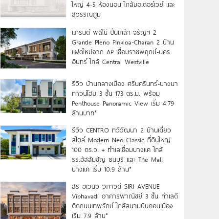
ใหญ่ 4-5 ห้องนอน ใกล้มอเตอร์เวย์ และ
สุวรรณภูมิ
แกรนด์ พลีโน่ ปิ่นเกล้า-จรัญฯ 2
Grande Pleno Pinkloa-Charan 2 บ้าน
แฝดใหม่จาก AP เชื่อมราชพฤกษ์-นคร
อินทร์ ใกล้ Central Westville
รีวิว บ้านกลางเมือง ศรีนครินทร์-บางนา
ทาวน์โฮม 3 ชั้น 173 ตร.ม. พร้อม
Penthouse Panoramic View เริ่ม 4.79
ล้านบาท*
รีวิว CENTRO ทวีวัฒนา 2 บ้านเดี่ยว
สไตล์ Modern Neo Classic ที่ดินใหญ่
100 ตร.ว. + ทำเลเชื่อมบางแค ใกล้
รร.อัสสัมชัญ ธนบุรี และ The Mall
บางแค เริ่ม 10.9 ล้าน*
สิริ อเวนิว วิภาวดี SIRI AVENUE
Vibhavadi อาคารพาณิชย์ 3 ชั้น ทำเลดี
ติดถนนเทพรักษ์ ใกล้สนามบินดอนเมือง
เริ่ม 7.9 ล้าน*