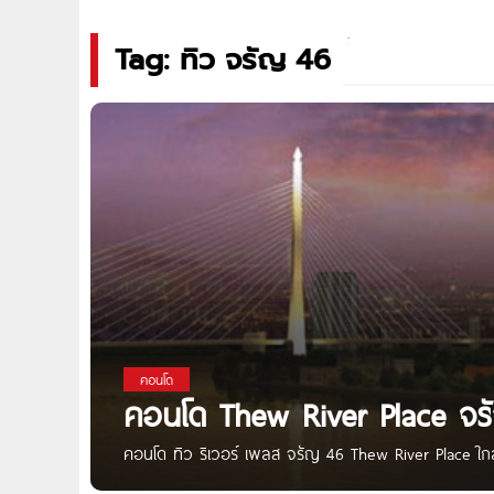
Tag: ทิว จรัญ 46
คอนโด
คอนโด Thew River Place จร
คอนโด ทิว ริเวอร์ เพลส จรัญ 46 Thew River Place ใก
ณัฐหทัย จำกัด ตั้งอยู่ในซอยจรัญสนิทวงศ์ 46 ถนนจรัญ