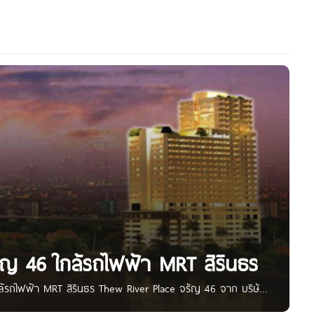
ัญ 46 ใกล้รถไฟฟ้า MRT สิรินธร
ล้รถไฟฟ้า MRT สิรินธร Thew River Place จรัญ 46 จาก บริษัท
สนิทวงศ์ แขวงบางยี่ขัน เขตบางพลัด กรุงเทพฯ ใกล้รถไฟฟ้า