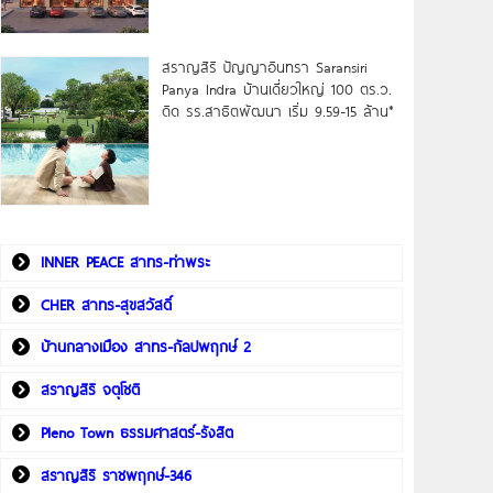
สราญสิริ ปัญญาอินทรา Saransiri
Panya Indra บ้านเดี่ยวใหญ่ 100 ตร.ว.
ดิด รร.สาธิตพัฒนา เริ่ม 9.59-15 ล้าน*
INNER PEACE สาทร-ท่าพระ
CHER สาทร-สุขสวัสดิ์
บ้านกลางเมือง สาทร-กัลปพฤกษ์ 2
สราญสิริ จตุโชติ
Pleno Town ธรรมศาสตร์-รังสิต
สราญสิริ ราชพฤกษ์-346