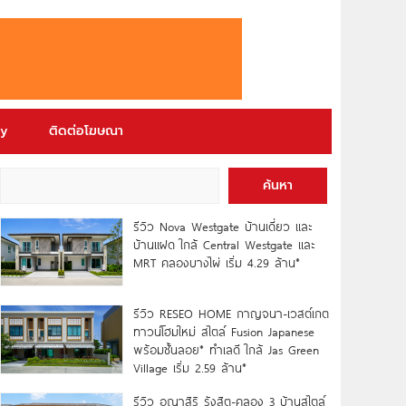
ry
ติดต่อโฆษณา
ค้นหา
รีวิว Nova Westgate บ้านเดี่ยว และ
บ้านแฝด ใกล้ Central Westgate และ
MRT คลองบางไผ่ เริ่ม 4.29 ล้าน*
รีวิว RESEO HOME กาญจนา-เวสต์เกต
ทาวน์โฮมใหม่ สไตล์ Fusion Japanese
พร้อมชั้นลอย* ทำเลดี ใกล้ Jas Green
Village เริ่ม 2.59 ล้าน*
รีวิว อณาสิริ รังสิต-คลอง 3 บ้านสไตล์