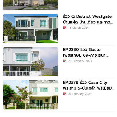
รีวิว Q District Westgate
บ้านแฝด บ้านเดี่ยว และทาวน์
โฮมพร้อมอยู่ ทำเลดี ใกล้
EP
18 March 2024
MRT,
EP.2380 รีวิว Gusto
เพชรเกษม 69-กาญจนา
ภิเษก ทาวน์โฮมซีรีส์ใหม่สไตล์
EP
23 February 2024
English พร้อมฟังก์ชันใหญ่
ตอบโจทย์คนรุ่นใหม่ เริ่ม 2.79
EP.2378 รีวิว Casa City
พระราม 5-ปิ่นเกล้า พรีเมียม
ทาวน์โฮม 2-3 ชั้น สไตล์
EP
21 February 2024