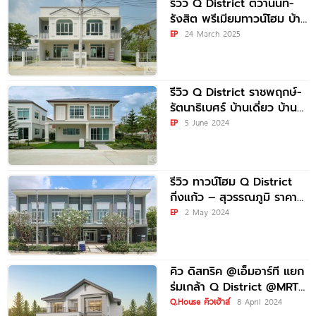
รีวิว Q District ติวานนท์-
รังสิต พรีเมียมทาวน์โฮม บ้าน
แฝด และบ้านเดี่ยวสไตล์
EP
24 March 2025
Modern Minimal Style
รีวิว Q District ราชพฤกษ์-
รัตนาธิเบศร์ บ้านเดี่ยว บ้าน
แฝด และพรีเมียมทาวน์โฮม
EP
5 June 2024
ใหม่ ใกล้ถนนราชพฤกษ์
เพียง 1.6
รีวิว ทาวน์โฮม Q District
กิ่งแก้ว – สุวรรณภูมิ ราคา
เริ่มต้นที่ 2.89 ล้านบาท
EP
2 May 2024
คิว ดิสทริค @เอ็มอาร์ที แยก
ร่มเกล้า Q District @MRT
Yaek Rom Klao
Q.House คิวเฮ้าส์
8 April 2024