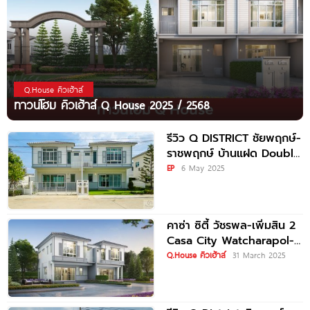
Q.House คิวเฮ้าส์
ทาวน์โฮม คิวเฮ้าส์ Q House 2025 / 2568
รีวิว Q DISTRICT ชัยพฤกษ์-
ราชพฤกษ์ บ้านแฝด Double
Walls และพรีเมียมทาวน์โฮม
EP
6 May 2025
Double Master
คาซ่า ซิตี้ วัชรพล-เพิ่มสิน 2
Casa City Watcharapol-
Permsin 2 ทาวน์โฮมและบ้าน
Q.House คิวเฮ้าส์
31 March 2025
แฝดสไตล์อังกฤษ ใกล้
ทางด่วนฉลองรัชฯ