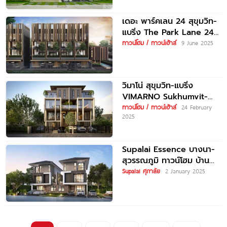
ได้หลายเส้นทาง ใกล้
ทางด่วน, รถไฟฟ้า
เดอะ พาร์คเลน 24 สุขุมวิท-
แบริ่ง The Park Lane 24
Sukhumvit-Bearing ใกล้
ทาวน์โฮม / ทาวน์เฮ้าส์
9 June 2025
ทางด่วน
วิมาโน่ สุขุมวิท-แบริ่ง
VIMARNO Sukhumvit-
Bearing บ้านแฝดและทาวน์
ทาวน์โฮม / ทาวน์เฮ้าส์
24 February
2025
โฮมสุดหรู ใกล้ MRT สถานีศรี
แบริ่ง ราคาเริ่ม 13.9-25
Supalai Essence บางนา-
สุวรรณภูมิ ทาวน์โฮม บ้าน
แฝด และบ้านเดี่ยว 3 ชั้น ใกล้
Supalai ศุภาลัย
2 January 2025
สนามบินสุวรรณภูมิ