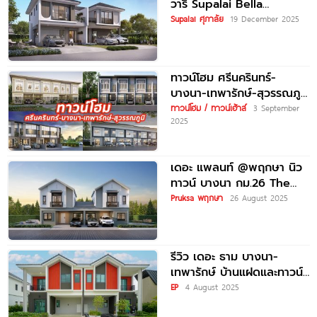
วารี Supalai Bella
Bangna-Srivaree บ้าน
Supalai ศุภาลัย
19 December 2025
โครงการใหม่ จาก Supalai
เริ่ม
ทาวน์โฮม ศรีนครินทร์-
บางนา-เทพารักษ์-สุวรรณภูมิ
2025/2568
ทาวน์โฮม / ทาวน์เฮ้าส์
3 September
2025
เดอะ แพลนท์ @พฤกษา นิว
ทาวน์ บางนา กม.26 The
Plant @Pruksa Nue
Pruksa พฤกษา
26 August 2025
รีวิว เดอะ ธาม บางนา-
เทพารักษ์ บ้านแฝดและทาวน์
โฮมสไตล์ Shoreditch บน
EP
4 August 2025
ถนนตำหรุ-บางพลี เชื่อมต่อ