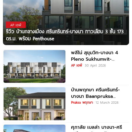
AP เอพี
รีวิว บ้านกลางเมือง ศรีนครินทร์-บางนา ทาวน์โฮม 3 ชั้น 173
ตร.ม. พร้อม Penthouse
พลีโน่ สุขุมวิท-บางนา 4
Pleno Sukhumvit-
Bangna 4 ทาวน์โฮมและบ้าน
AP เอพี
30 April 2026
รูปแบบใหม่ ใกล้ MEGA
บางนา
บ้านพฤกษา ศรีนครินทร์-
บางนา Baanpruksa
Srinakarin-Bangna ทาวน์
Pruksa พฤกษา
12 March 2026
โฮมและบ้านแฝด ใกล้ Mega
บางนา เพียง 5
ศุภาลัย เบลล่า บางนา-ศรี