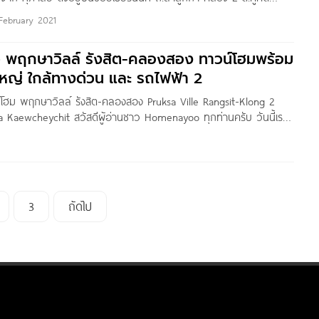
มธานี เดินทางสะดวก ใกล้ถนนวงแหวนตะวันออก, ถนนพหลโยธิน, ถนน
 February 2021
, ถนนคลองหลวง และ จุดขึ้น-ลงวงแหวนลำลูกกา +
ิว พฤกษาวิลล์ รังสิต-คลองสอง ทาวน์โฮมพร้อม
ใหญ่ ใกล้ทางด่วน และ รถไฟฟ้า 2
วน์โฮม พฤกษาวิลล์ รังสิต-คลองสอง Pruksa Ville Rangsit-Klong 2
 Kaewcheychit สวัสดีผู้อ่านชาว Homenayoo ทุกท่านครับ วันนี้เรา
ิวกันที่โครงการ Pruksa Ville รังสิต-คลองสอง จาก พฤกษา เรียลเอส
้งอยู่ช่วงคลองสอง ติดถนนรังสิต-นครนายก ทำเลใจกลางเมืองรังสิต ใกล้
ค รังสิต และสนามบินดอนเมือง เดินทางสะดวกด้วยทางด่วนโทลล์เวย์
กาญจนาภิเษก
3
ถัดไป