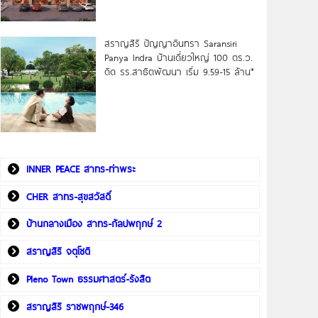
สราญสิริ ปัญญาอินทรา Saransiri
Panya Indra บ้านเดี่ยวใหญ่ 100 ตร.ว.
ดิด รร.สาธิตพัฒนา เริ่ม 9.59-15 ล้าน*
INNER PEACE สาทร-ท่าพระ
CHER สาทร-สุขสวัสดิ์
บ้านกลางเมือง สาทร-กัลปพฤกษ์ 2
สราญสิริ จตุโชติ
Pleno Town ธรรมศาสตร์-รังสิต
สราญสิริ ราชพฤกษ์-346