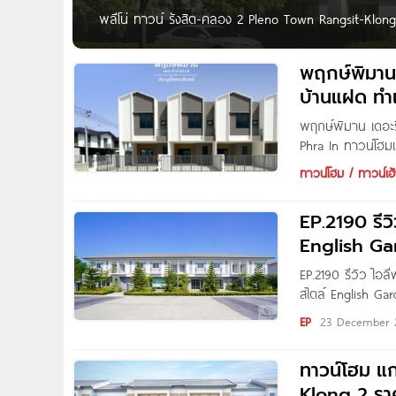
พลีโน่ ทาวน์ รังสิต-คลอง 2 Pleno Town Rangsit-Klong 
Town รังสิต-คลอง 2 ทาวน์โฮมและบ้านโครงการใหม่ จาก A
อ.คลองหลวง จ.ปทุมธานี เดินทางง่าย ใกล้ถนนรังสิต-น
พฤกษ์พิมาน 
บ้านแฝด ทำเ
พฤกษ์พิมาน เดอะร
Phra In ทาวน์โฮม
Regent 18 ประตูน
ทาวน์โฮม / ทาวน์เฮ้
จำกัด โครงการตั
จ.ปทุมธานี
EP.2190 รีว
English Gard
EP.2190 รีวิว ไอ
สไตล์ English Gard
Pure Thitapa Phot
EP
23 December 
ทาวน์โฮม แก
Klong 2 ราค