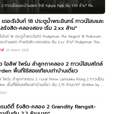
2 ทาวน์โฮมและบ้านแฝด ใกล้ Future Park เริ่ม 1.99 ล้าน* Pleno
P ที่ตั้งโครงการอยู่ภายใน ซ.รังสิต-นครนายก 31 ต.คลองสอง
ครนายก
เดอะรีเจ้นท์ 18 ประตูน้ำพระอินทร์ ทาวน์โฮมและ
ลรังสิต-คลองสอง เริ่ม 2.xx ล้าน*
ีเจ้นท์ 18 ประตูน้ำพระอินทร์ Prukpiman The Regent 18 Pratunam
และบ้านแฝด ทำเลรังสิต-คลองสอง เริ่ม 2.xx ล้าน* Prukpiman The
้ำพระอินทร์ ทาวน์โฮมและบ้านโครงการใหม่จาก บริษัท บัวทอง เอสเตท
าส์
25 March 2025
้งอยู่บนถนนเลียบคลองระพีพัฒน์ ต.คลองสอง อ.คลองหลวง
ิว ไอลีฟ ไพร์ม ลำลูกกาคลอง 2 ทาวน์โฮมสไตล์
en พื้นที่ใช้สอยเทียบเท่าบ้านเดี่ยว
ลีฟ ไพร์ม ลำลูกกาคลอง 2 i-Leaf Prime Lamlukka Klong 2 ทาวน์โฮม
en พื้นที่ใช้สอยเทียบเท่าบ้านเดี่ยว เริ่ม 2.79 ล้านบาท* Written by :
o by : Eins Gannika สวัสดีค่ะ เพื่อน
2022
รนดิตี้ รังสิต-คลอง 2 Grandity Rangsit-
าเริ่มต้น 2.2 ล้านบาท*