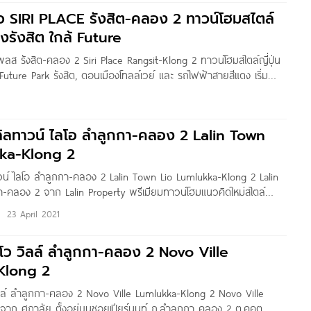
ิว SIRI PLACE รังสิต-คลอง 2 ทาวน์โฮมสไตล์
างรังสิต ใกล้ Future
 เพลส รังสิต-คลอง 2 Siri Place Rangsit-Klong 2 ทาวน์โฮมสไตล์ญี่ปุ่น
 Future Park รังสิต, ดอนเมืองโทลล์เวย์ และ รถไฟฟ้าสายสีแดง เริ่ม
itten by : Pure Thitapa Photo by :
1
ลิลทาวน์ ไลโอ ลำลูกกา-คลอง 2 Lalin Town
ka-Klong 2
น์ ไลโอ ลำลูกกา-คลอง 2 Lalin Town Lio Lumlukka-Klong 2 Lalin
-คลอง 2 จาก Lalin Property พรีเมียมทาวน์โฮมแนวคิดใหม่สไตล์
่บนถนนลำลูกกาคลอง 2 (ซอยฉิมบุญรอ) ต.คูคต อ.ลำลูกกา ปทุมธานี
23 April 2021
style Mall ขนาดใหญ่, แหล่งงาน,
โว วิลล์ ลำลูกกา-คลอง 2 Novo Ville
Klong 2
ลล์ ลำลูกกา-คลอง 2 Novo Ville Lumlukka-Klong 2 Novo Ville
าก ศุภาลัย ตั้งอยู่บนซอยเปียร์นนท์ ถ.ลำลูกกา คลอง 2 ต.คูคต