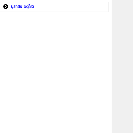
บุราสิริ จตุโชติ