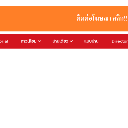
rial
ทาวน์โฮม
บ้านเดี่ยว
แบบบ้าน
Directo