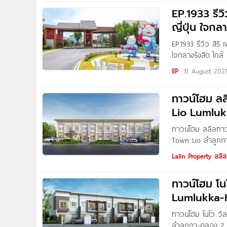
EP.1933 รีว
ญี่ปุ่น ใจกล
EP.1933 รีวิว สิริ
ใจกลางรังสิต ใกล้
2.29 ล้านบาท* Wr
EP
31 August 202
ทาวน์โฮม ล
Lio Lumluk
ทาวน์โฮม ลลิลทาว
Town Lio ลำลูกกา
ฝรั่งเศส ตั้งอยู
Lalin Property ลลิล
รายล้อมด้วย Life
ทาวน์โฮม โน
Lumlukka-
ทาวน์โฮม โนโว วิ
ลำลูกกา-คลอง 2 จ