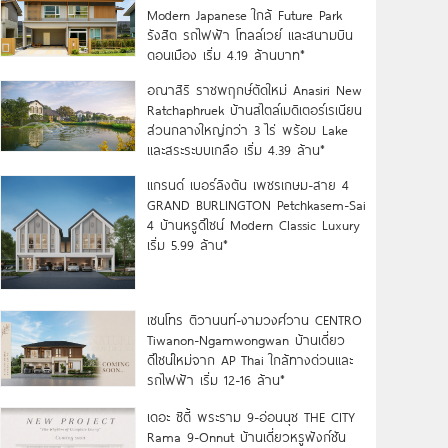
Modern Japanese ใกล้ Future Park
รังสิต รถไฟฟ้า โทลล์เวย์ และสนามบิน
ดอนเมือง เริ่ม 4.19 ล้านบาท*
อณาสิริ ราชพฤกษ์ตัดใหม่ Anasiri New
Ratchaphruek บ้านสไตล์เมดิเตอร์เรเนียน
ส่วนกลางใหญ่กว่า 3 ไร่ พร้อม Lake
และสระระบบเกลือ เริ่ม 4.39 ล้าน*
แกรนด์ เบอร์ลิงตัน เพชรเกษม-สาย 4
GRAND BURLINGTON Petchkasem-Sai
4 บ้านหรูดีไซน์ Modern Classic Luxury
เริ่ม 5.99 ล้าน*
เซนโทร ติวานนท์-งามวงศ์วาน CENTRO
Tiwanon-Ngamwongwan บ้านเดี่ยว
ดีไซน์ใหม่จาก AP Thai ใกล้ทางด่วนและ
รถไฟฟ้า เริ่ม 12-16 ล้าน*
เดอะ ซิตี้ พระราม 9-อ่อนนุช THE CITY
Rama 9-Onnut บ้านเดี่ยวหรูฟังก์ชัน