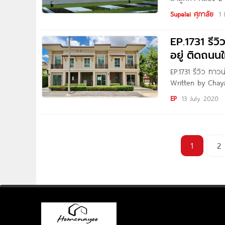
อ.ลำลูกกา จ.ปทุ
Supalai ศุภาลัย
1
รังสิต-องค์รักษ์
EP.1731 รีว
อยู่ ติดถนน
EP.1731 รีวิว ทา
Written by Chaya
จะพาทุกท่านไปรีว
EP
13 July 2020
เตท ตัวโครงการตั
ห้างฟิวเจอร์พาร์
ดอนเมืองและถนน
1
2