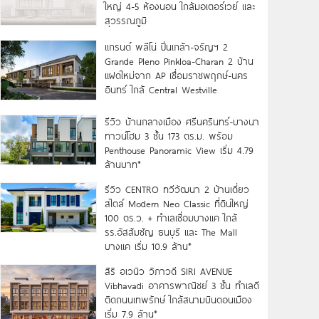
ใหญ่ 4-5 ห้องนอน ใกล้มอเตอร์เวย์ และ
สุวรรณภูมิ
แกรนด์ พลีโน่ ปิ่นเกล้า-จรัญฯ 2
Grande Pleno Pinkloa-Charan 2 บ้าน
แฝดใหม่จาก AP เชื่อมราชพฤกษ์-นคร
อินทร์ ใกล้ Central Westville
รีวิว บ้านกลางเมือง ศรีนครินทร์-บางนา
ทาวน์โฮม 3 ชั้น 173 ตร.ม. พร้อม
Penthouse Panoramic View เริ่ม 4.79
ล้านบาท*
รีวิว CENTRO ทวีวัฒนา 2 บ้านเดี่ยว
สไตล์ Modern Neo Classic ที่ดินใหญ่
100 ตร.ว. + ทำเลเชื่อมบางแค ใกล้
รร.อัสสัมชัญ ธนบุรี และ The Mall
บางแค เริ่ม 10.9 ล้าน*
สิริ อเวนิว วิภาวดี SIRI AVENUE
Vibhavadi อาคารพาณิชย์ 3 ชั้น ทำเลดี
ติดถนนเทพรักษ์ ใกล้สนามบินดอนเมือง
เริ่ม 7.9 ล้าน*