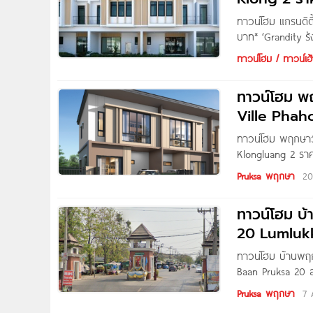
ทาวน์โฮม แกรนดิตี
บาท* ‘Grandity รั
รังสิต-นครนายก 3
ทาวน์โฮม / ทาวน์เฮ้
หลายสาย ถนนสายไ
และยังใกล้รถไฟฟ้า
ทาวน์โฮม พ
Ville Phaho
ทาวน์โฮม พฤกษาว
Klongluang 2 ราค
Pruksa โครงการตั
Pruksa พฤกษา
20
ฟาสายสีแดง ใกล้โท
ทาวน์โฮม บ
20 Lumluk
ทาวน์โฮม บ้านพฤ
Baan Pruksa 20 
ลำลูกกา 11/18 ต.
Pruksa พฤกษา
7 
ลล์เวย์, รถไฟฟ้าส