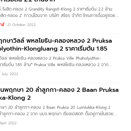
้ รังสิต-คลอง 2 Grandity Rangsit-Klong 2 ราคาเริ่มต้น 2.2 ล้าน
งสิต-คลอง 2’ ทาวน์โฮมจาก บริษัท สรีธร จำกัด โครงการตั้งอยู่ซอย
1 ต.คลองสอง อ.คลองหลวง จ.ปทุมธานี ทำเลที่ดี เชื่อมต่อถนนหลัก
าส์
21 October 2022
หม, ถนนลำลูกกา, ถนนรามอินทรา และทางยกระดับอุตราภิมุข เป็นต้น
สายสีแดงเข้ม สถานีรังสิต*
ฤกษาวิลล์ พหลโยธิน-คลองหลวง 2 Pruksa
lyothin-Klongluang 2 ราคาเริ่มต้น 1.85
ิลล์ พหลโยธิน-คลองหลวง 2 Pruksa Ville Phaholyothin-
าเริ่มต้น 1.85 ล้าน* Pruksa Ville พหลโยธิน-คลองหลวง 2 จาก
้งอยู่ ต.คลองสอง อ.คลองหลวง จ.ปทุมธานี เดินทางสะดวก ใกล้รถไฟ
 July 2022
ลเวย์ ใกล้กับตลาดสด ห้างสรรพสินค้า อย่าง Big C, Lotus’s,
้านพฤกษา 20 ลำลูกกา-คลอง 2 Baan Pruksa
ka-Klong 2
กษา 20 ลำลูกกา-คลอง 2 Baan Pruksa 20 Lumlukka-Klong 2
ลำลูกกา-คลอง 2 จาก บมจ.พฤกษา เรียลเอสเตท ตั้งอยู่ภายในซอย
คูคต อ.เมืองปทุมธานี จ.ปทุมธานี เดินทางสะดวกสบาย ใกล้ดอนเมืองโท
April 2022
ายสีแดง และ สนามบินดอนเมือง ใกล้ สนามกีฬาธูปะเตมีย์,