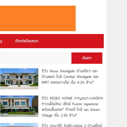
ry
ติดต่อโฆษณา
ค้นหา
รีวิว Nova Westgate บ้านเดี่ยว และ
บ้านแฝด ใกล้ Central Westgate และ
MRT คลองบางไผ่ เริ่ม 4.29 ล้าน*
รีวิว RESEO HOME กาญจนา-เวสต์เกต
ทาวน์โฮมใหม่ สไตล์ Fusion Japanese
พร้อมชั้นลอย* ทำเลดี ใกล้ Jas Green
Village เริ่ม 2.59 ล้าน*
รีวิว อณาสิริ รังสิต-คลอง 3 บ้านสไตล์