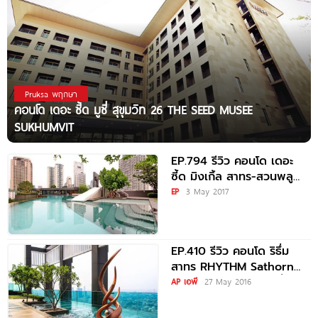
Pruksa พฤกษา
คอนโด เดอะ ซี้ด มูซี่ สุขุมวิท 26 THE SEED MUSEE
SUKHUMVIT
EP.794 รีวิว คอนโด เดอะ
ซี้ด มิงเกิ้ล สาทร-สวนพลู
The Seed Mingle
EP
3 May 2017
EP.410 รีวิว คอนโด ริธึ่ม
สาทร RHYTHM Sathorn
คอนโดพร้อมอยู่ วิวแม่น้ำ
AP เอพี
27 May 2016
เจ้าพระยา ใกล้