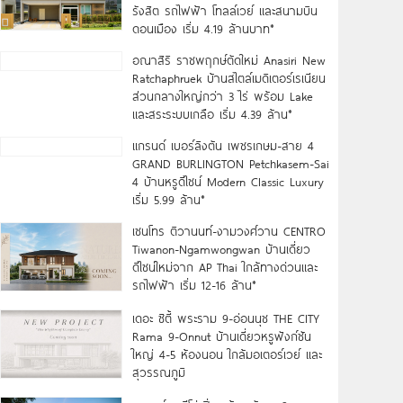
รังสิต รถไฟฟ้า โทลล์เวย์ และสนามบิน
ดอนเมือง เริ่ม 4.19 ล้านบาท*
อณาสิริ ราชพฤกษ์ตัดใหม่ Anasiri New
Ratchaphruek บ้านสไตล์เมดิเตอร์เรเนียน
ส่วนกลางใหญ่กว่า 3 ไร่ พร้อม Lake
และสระระบบเกลือ เริ่ม 4.39 ล้าน*
แกรนด์ เบอร์ลิงตัน เพชรเกษม-สาย 4
GRAND BURLINGTON Petchkasem-Sai
4 บ้านหรูดีไซน์ Modern Classic Luxury
เริ่ม 5.99 ล้าน*
เซนโทร ติวานนท์-งามวงศ์วาน CENTRO
Tiwanon-Ngamwongwan บ้านเดี่ยว
ดีไซน์ใหม่จาก AP Thai ใกล้ทางด่วนและ
รถไฟฟ้า เริ่ม 12-16 ล้าน*
เดอะ ซิตี้ พระราม 9-อ่อนนุช THE CITY
Rama 9-Onnut บ้านเดี่ยวหรูฟังก์ชัน
ใหญ่ 4-5 ห้องนอน ใกล้มอเตอร์เวย์ และ
สุวรรณภูมิ