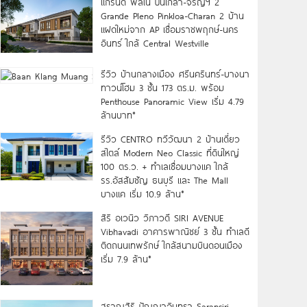
แกรนด์ พลีโน่ ปิ่นเกล้า-จรัญฯ 2
Grande Pleno Pinkloa-Charan 2 บ้าน
แฝดใหม่จาก AP เชื่อมราชพฤกษ์-นคร
อินทร์ ใกล้ Central Westville
รีวิว บ้านกลางเมือง ศรีนครินทร์-บางนา
ทาวน์โฮม 3 ชั้น 173 ตร.ม. พร้อม
Penthouse Panoramic View เริ่ม 4.79
ล้านบาท*
รีวิว CENTRO ทวีวัฒนา 2 บ้านเดี่ยว
สไตล์ Modern Neo Classic ที่ดินใหญ่
100 ตร.ว. + ทำเลเชื่อมบางแค ใกล้
รร.อัสสัมชัญ ธนบุรี และ The Mall
บางแค เริ่ม 10.9 ล้าน*
สิริ อเวนิว วิภาวดี SIRI AVENUE
Vibhavadi อาคารพาณิชย์ 3 ชั้น ทำเลดี
ติดถนนเทพรักษ์ ใกล้สนามบินดอนเมือง
เริ่ม 7.9 ล้าน*
สราญสิริ ปัญญาอินทรา Saransiri