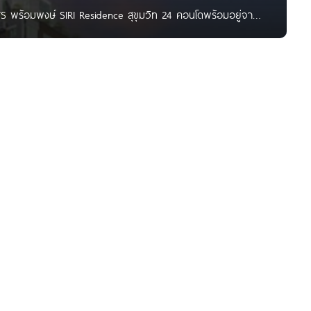
้ BTS พร้อมพงษ์ SIRI Residence สุขุมวิท 24 คอนโดพร้อมอยู่จาก
ทม. เดินทางสะดวกสบายใกล้ถนนสุขุมวิท, ถนนเพชรบุรี, ถนน
มพงษ์