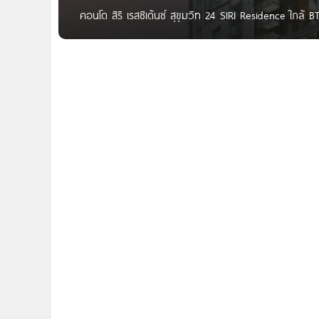
คอนโด สิริ เรสซิเด้นซ์ สุขุมวิท 24 SIRI Residence ใกล
แสนสิริ บนถนนสุขุมวิท 24 แขวงคลองตัน เขตคลองเตย ก
อโศกมนตรี และ ทางด่วนขั้นที่ 2 ใกล้รถไฟฟ้า BTS พร้อ