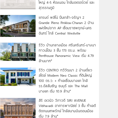
ใหญ่ 4-5 ห้องนอน ใกล้มอเตอร์เวย์ และ
สุวรรณภูมิ
แกรนด์ พลีโน่ ปิ่นเกล้า-จรัญฯ 2
Grande Pleno Pinkloa-Charan 2 บ้าน
แฝดใหม่จาก AP เชื่อมราชพฤกษ์-นคร
อินทร์ ใกล้ Central Westville
รีวิว บ้านกลางเมือง ศรีนครินทร์-บางนา
ทาวน์โฮม 3 ชั้น 173 ตร.ม. พร้อม
Penthouse Panoramic View เริ่ม 4.79
ล้านบาท*
รีวิว CENTRO ทวีวัฒนา 2 บ้านเดี่ยว
สไตล์ Modern Neo Classic ที่ดินใหญ่
100 ตร.ว. + ทำเลเชื่อมบางแค ใกล้
รร.อัสสัมชัญ ธนบุรี และ The Mall
บางแค เริ่ม 10.9 ล้าน*
สิริ อเวนิว วิภาวดี SIRI AVENUE
Vibhavadi อาคารพาณิชย์ 3 ชั้น ทำเลดี
ติดถนนเทพรักษ์ ใกล้สนามบินดอนเมือง
เริ่ม 7.9 ล้าน*