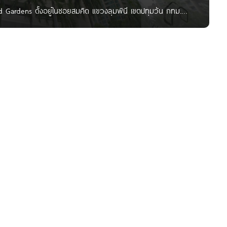
Gardens ตั้งอยู่ในซอยสมคิด แขวงลุมพินี เขตปทุมวัน กทม.
Embassy, Central ชิดลม, Central World, สยามพารากอน, เกสร