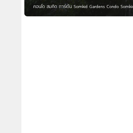
คอนโด สมคิด การ์เด้น Somkid Gardens Condo Somkid 
ใกล้รถไฟฟ้า BTS ชิดลม เพียง 200 เมตร ใกล้ Central 
พลาซ่า, รร.มาร์แตเดอี, รร.นานาชาติมัลเบอร์รี่เฮ้าส์,