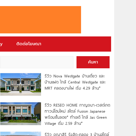
ry
ติดต่อโฆษณา
ค้นหา
รีวิว Nova Westgate บ้านเดี่ยว และ
บ้านแฝด ใกล้ Central Westgate และ
MRT คลองบางไผ่ เริ่ม 4.29 ล้าน*
รีวิว RESEO HOME กาญจนา-เวสต์เกต
ทาวน์โฮมใหม่ สไตล์ Fusion Japanese
พร้อมชั้นลอย* ทำเลดี ใกล้ Jas Green
Village เริ่ม 2.59 ล้าน*
รีวิว อณาสิริ รังสิต-คลอง 3 บ้านสไตล์