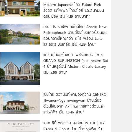
Modern Japanese ใกล้ Future Park
รังสิต รถไฟฟ้า โทลล์เวย์ และสนามบิน
ดอนเมือง เริ่ม 4.19 ล้านบาท*
อณาสิริ ราชพฤกษ์ตัดใหม่ Anasiri New
Ratchaphruek บ้านสไตล์เมดิเตอร์เรเนียน
ส่วนกลางใหญ่กว่า 3 ไร่ พร้อม Lake
และสระระบบเกลือ เริ่ม 4.39 ล้าน*
แกรนด์ เบอร์ลิงตัน เพชรเกษม-สาย 4
GRAND BURLINGTON Petchkasem-Sai
4 บ้านหรูดีไซน์ Modern Classic Luxury
เริ่ม 5.99 ล้าน*
เซนโทร ติวานนท์-งามวงศ์วาน CENTRO
Tiwanon-Ngamwongwan บ้านเดี่ยว
ดีไซน์ใหม่จาก AP Thai ใกล้ทางด่วนและ
รถไฟฟ้า เริ่ม 12-16 ล้าน*
เดอะ ซิตี้ พระราม 9-อ่อนนุช THE CITY
Rama 9-Onnut บ้านเดี่ยวหรูฟังก์ชัน