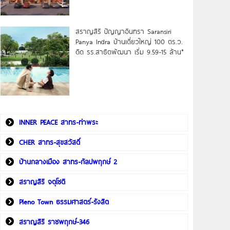
สราญสิริ ปัญญาอินทรา Saransiri
Panya Indra บ้านเดี่ยวใหญ่ 100 ตร.ว.
ดิด รร.สาธิตพัฒนา เริ่ม 9.59-15 ล้าน*
INNER PEACE สาทร-ท่าพระ
CHER สาทร-สุขสวัสดิ์
บ้านกลางเมือง สาทร-กัลปพฤกษ์ 2
สราญสิริ จตุโชติ
Pleno Town ธรรมศาสตร์-รังสิต
สราญสิริ ราชพฤกษ์-346