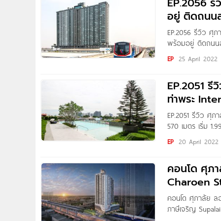
EP.2056 รีว
อยู่ ติดถนนส
EP.2056 รีวิว ศุภ
พร้อมอยู่ ติดถนนสุ
THAnATH สวัสดีผ
EP
25 April 2022
Veranda สุขุมวิท
EP.2051 รีว
ท่าพระ Int
EP.2051 รีวิว ศุภ
570 เมตร เริ่ม 1.
ชาว Homenayoo ท
EP
20 April 2022
ใหญ่ จาก ศุภาลัย
สะดวกใกล้ถนนจรั
คอนโด ศุภาล
Charoen St
คอนโด ศุภาลัย ลอ
ภาษีเจริญ Supala
ใหญ่ (ถนนเพชรเก