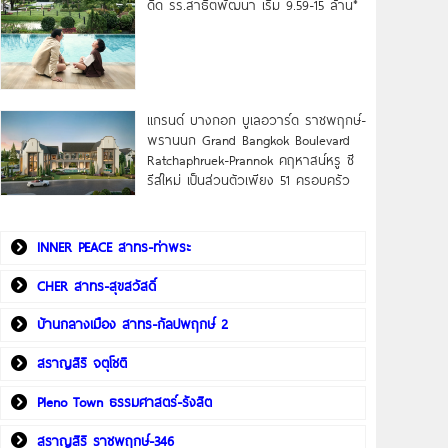
ดิด รร.สาธิตพัฒนา เริ่ม 9.59-15 ล้าน*
แกรนด์ บางกอก บูเลอวาร์ด ราชพฤกษ์-
พรานนก Grand Bangkok Boulevard
Ratchaphruek-Prannok คฤหาสน์หรู ซี
รีส์ใหม่ เป็นส่วนตัวเพียง 51 ครอบครัว
INNER PEACE สาทร-ท่าพระ
CHER สาทร-สุขสวัสดิ์
บ้านกลางเมือง สาทร-กัลปพฤกษ์ 2
สราญสิริ จตุโชติ
Pleno Town ธรรมศาสตร์-รังสิต
สราญสิริ ราชพฤกษ์-346