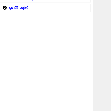
บุราสิริ จตุโชติ