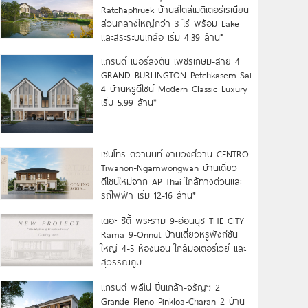
Ratchaphruek บ้านสไตล์เมดิเตอร์เรเนียน
ส่วนกลางใหญ่กว่า 3 ไร่ พร้อม Lake
และสระระบบเกลือ เริ่ม 4.39 ล้าน*
แกรนด์ เบอร์ลิงตัน เพชรเกษม-สาย 4
GRAND BURLINGTON Petchkasem-Sai
4 บ้านหรูดีไซน์ Modern Classic Luxury
เริ่ม 5.99 ล้าน*
เซนโทร ติวานนท์-งามวงศ์วาน CENTRO
Tiwanon-Ngamwongwan บ้านเดี่ยว
ดีไซน์ใหม่จาก AP Thai ใกล้ทางด่วนและ
รถไฟฟ้า เริ่ม 12-16 ล้าน*
เดอะ ซิตี้ พระราม 9-อ่อนนุช THE CITY
Rama 9-Onnut บ้านเดี่ยวหรูฟังก์ชัน
ใหญ่ 4-5 ห้องนอน ใกล้มอเตอร์เวย์ และ
สุวรรณภูมิ
แกรนด์ พลีโน่ ปิ่นเกล้า-จรัญฯ 2
Grande Pleno Pinkloa-Charan 2 บ้าน