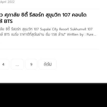
 April 2022
เชื่อมต่อถนนราชพฤกษ์, ถนนกาญจนาภิเษก, ถนนกัลปพฤกษ์, ถนน
ว ศุภาลัย ซิตี้ รีสอร์ท สุขุมวิท 107 คอนโด
ล้ BTS
ลัย ซิตี้ รีสอร์ท สุขุมวิท 107 Supalai City Resort Sukhumvit 107
้ BTS แบริ่ง ราคาดีที่สุดในย่าน เริ่ม 1.58 ล้าน* Written by : Pure
 : Eins Gannika
2
4
…
9
ถัดไป