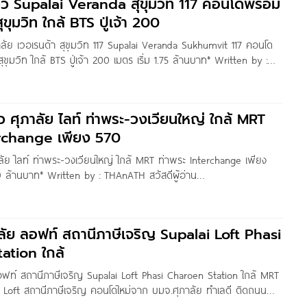
ิว Supalai Veranda สุขุมวิท 117 คอนโดพร้อม
ุขุมวิท ใกล้ BTS ปู่เจ้า 200
าลัย เวอเรนด้า สุขุมวิท 117 Supalai Veranda Sukhumvit 117 คอนโด
ขุมวิท ใกล้ BTS ปู่เจ้า 200 เมตร เริ่ม 1.75 ล้านบาท* Written by :
ู้อ่านชาว Homenayoo ทุกคนครับ วันนี้ผมพามาชมโครงการ Supalai
ิว ศุภาลัย ไลท์ ท่าพระ-วงเวียนใหญ่ ใกล้ MRT
erchange เพียง 570
าลัย ไลท์ ท่าพระ-วงเวียนใหญ่ ใกล้ MRT ท่าพระ Interchange เพียง
99 ล้านบาท* Written by : THAnATH สวัสดีผู้อ่าน
ุกคนครับ วันนี้ผมพามาชมโครงการ Supalai Lite ท่าพระ-วงเวียน
 ตั้งอยู่ติดถนนเพชรเกษม ใกล้แยกท่าพระ และวงเวียนใหญ่ เดินทาง
ญสนิทวงศ์ ถนนรัชดาภิเษก ถนนสมเด็จพระเจ้าตากสิน ถนนประชาธิปก
ัย ลอฟท์ สถานีภาษีเจริญ Supalai Loft Phasi
ation ใกล้
ฟท์ สถานีภาษีเจริญ Supalai Loft Phasi Charoen Station ใกล้ MRT
i Loft สถานีภาษีเจริญ คอนโดใหม่จาก บมจ.ศุภาลัย ทำเลดี ติดถนน
ษม) เยื้องห้าง Seacon บางแค เชื่อมต่อกับถนนหลายสาย โดยจากถนน