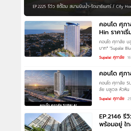
EP.2225 รีวิว ซิตี้โฮม สนามบินน้ำ-รัตนาธิเบศร์ / Cit
รัตนาธิเบศร์ และ MRT แยกนนทบุรี 1 เริ่ม 1.09 ลบ.* UPDA
https://www.condonayoo.com/city-home-sanambinnam
คอนโด ศุภา
Hin ราคาเริ่
คอนโด ศุภาลัย บลู
บาท* ‘Supalai Bl
หัวหิน-ห้วยมงคล 2
Supalai ศุภาลัย
1
สู่ใจกลางเมืองได้
โครงการ ใกล้ตลาดโ
คอนโด ศุภ
คอนโด ศุภาลัย SU
ลัย บลูเวล หัวหิ
Supalai Park Yaek
Supalai ศุภาลัย
2
EP.2146 รีว
พร้อมอยู่ ใ