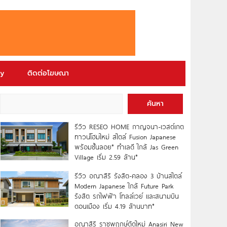
ry
ติดต่อโฆษณา
ค้นหา
รีวิว RESEO HOME กาญจนา-เวสต์เกต
ทาวน์โฮมใหม่ สไตล์ Fusion Japanese
พร้อมชั้นลอย* ทำเลดี ใกล้ Jas Green
Village เริ่ม 2.59 ล้าน*
รีวิว อณาสิริ รังสิต-คลอง 3 บ้านสไตล์
Modern Japanese ใกล้ Future Park
รังสิต รถไฟฟ้า โทลล์เวย์ และสนามบิน
ดอนเมือง เริ่ม 4.19 ล้านบาท*
อณาสิริ ราชพฤกษ์ตัดใหม่ Anasiri New