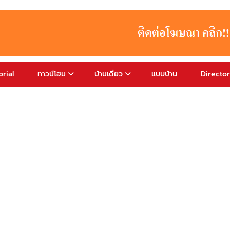
rial
ทาวน์โฮม
บ้านเดี่ยว
แบบบ้าน
Directo