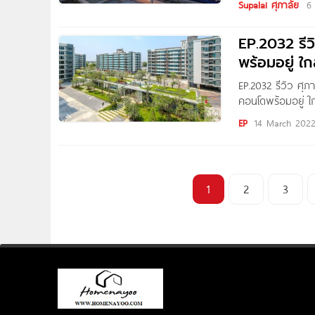
Supalai ศุภาลัย
6
เพชรเกษม สามารถ
พุทธมณฑลสาย 1
EP.2032 รีวิ
พร้อมอยู่ ใก
EP.2032 รีวิว ศุภา
คอนโดพร้อมอยู่ ใกล
Thitapa Photo by
EP
14 March 202
1
2
3