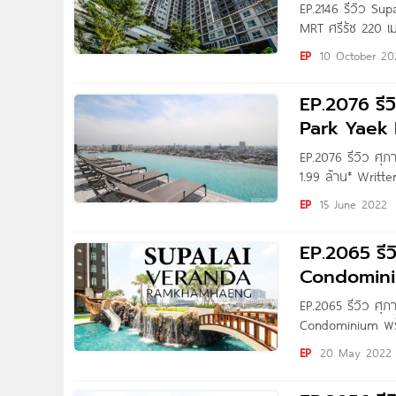
EP.2146 รีวิว Sup
MRT ศรีรัช 220 เม
ชาว Homenayoo ท
EP
10 October 20
แจ้งวัฒนะ จาก S
ม.
EP.2076 รีว
Park Yaek 
EP.2076 รีวิว ศุภ
1.99 ล้าน* Writte
ท่าน วันนี้ทีมงา
EP
15 June 2022
EP.2065 รี
Condominiu
สายสีส้ม M
EP.2065 รีวิว ศ
Condominium พร้อ
ล้านบาท* Written
EP
20 May 2022
พามาชมโครงการ 