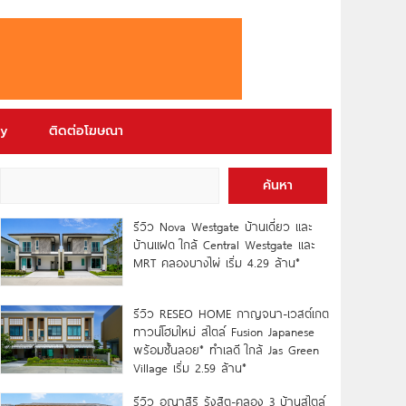
ry
ติดต่อโฆษณา
ค้นหา
รีวิว Nova Westgate บ้านเดี่ยว และ
บ้านแฝด ใกล้ Central Westgate และ
MRT คลองบางไผ่ เริ่ม 4.29 ล้าน*
รีวิว RESEO HOME กาญจนา-เวสต์เกต
ทาวน์โฮมใหม่ สไตล์ Fusion Japanese
พร้อมชั้นลอย* ทำเลดี ใกล้ Jas Green
Village เริ่ม 2.59 ล้าน*
รีวิว อณาสิริ รังสิต-คลอง 3 บ้านสไตล์