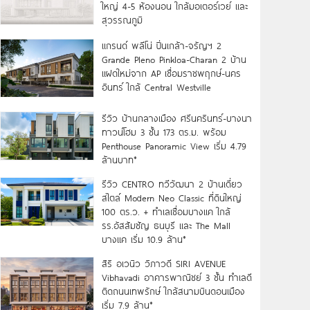
ใหญ่ 4-5 ห้องนอน ใกล้มอเตอร์เวย์ และ
สุวรรณภูมิ
แกรนด์ พลีโน่ ปิ่นเกล้า-จรัญฯ 2
Grande Pleno Pinkloa-Charan 2 บ้าน
แฝดใหม่จาก AP เชื่อมราชพฤกษ์-นคร
อินทร์ ใกล้ Central Westville
รีวิว บ้านกลางเมือง ศรีนครินทร์-บางนา
ทาวน์โฮม 3 ชั้น 173 ตร.ม. พร้อม
Penthouse Panoramic View เริ่ม 4.79
ล้านบาท*
รีวิว CENTRO ทวีวัฒนา 2 บ้านเดี่ยว
สไตล์ Modern Neo Classic ที่ดินใหญ่
100 ตร.ว. + ทำเลเชื่อมบางแค ใกล้
รร.อัสสัมชัญ ธนบุรี และ The Mall
บางแค เริ่ม 10.9 ล้าน*
สิริ อเวนิว วิภาวดี SIRI AVENUE
Vibhavadi อาคารพาณิชย์ 3 ชั้น ทำเลดี
ติดถนนเทพรักษ์ ใกล้สนามบินดอนเมือง
เริ่ม 7.9 ล้าน*