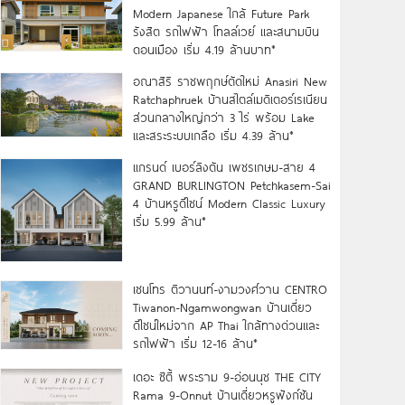
Modern Japanese ใกล้ Future Park
รังสิต รถไฟฟ้า โทลล์เวย์ และสนามบิน
ดอนเมือง เริ่ม 4.19 ล้านบาท*
อณาสิริ ราชพฤกษ์ตัดใหม่ Anasiri New
Ratchaphruek บ้านสไตล์เมดิเตอร์เรเนียน
ส่วนกลางใหญ่กว่า 3 ไร่ พร้อม Lake
และสระระบบเกลือ เริ่ม 4.39 ล้าน*
แกรนด์ เบอร์ลิงตัน เพชรเกษม-สาย 4
GRAND BURLINGTON Petchkasem-Sai
4 บ้านหรูดีไซน์ Modern Classic Luxury
เริ่ม 5.99 ล้าน*
เซนโทร ติวานนท์-งามวงศ์วาน CENTRO
Tiwanon-Ngamwongwan บ้านเดี่ยว
ดีไซน์ใหม่จาก AP Thai ใกล้ทางด่วนและ
รถไฟฟ้า เริ่ม 12-16 ล้าน*
เดอะ ซิตี้ พระราม 9-อ่อนนุช THE CITY
Rama 9-Onnut บ้านเดี่ยวหรูฟังก์ชัน