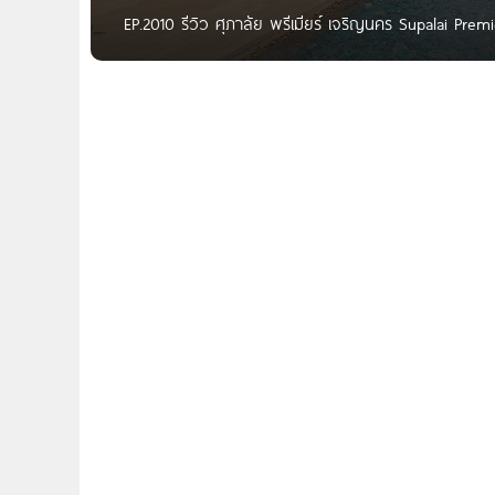
EP.2010 รีวิว ศุภาลัย พรีเมียร์ เจริญนคร Supalai P
สถานีคลองสาน ใกล้ ICONSIAM เริ่ม 4.5 ล้าน* Written 
Homenayoo ทุกคนครับ วันนี้ผมพามาชมโครงการ