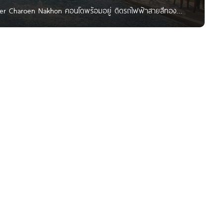
remier Charoen Nakhon คอนโดพร้อมอยู่ ติดรถไฟฟ้าสายสีทอง
by : THAnATH Photo by : Eins Gannika สวัสดีผู้อ่านชาว