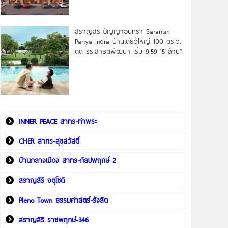
สราญสิริ ปัญญาอินทรา Saransiri
Panya Indra บ้านเดี่ยวใหญ่ 100 ตร.ว.
ดิด รร.สาธิตพัฒนา เริ่ม 9.59-15 ล้าน*
INNER PEACE สาทร-ท่าพระ
CHER สาทร-สุขสวัสดิ์
บ้านกลางเมือง สาทร-กัลปพฤกษ์ 2
สราญสิริ จตุโชติ
Pleno Town ธรรมศาสตร์-รังสิต
สราญสิริ ราชพฤกษ์-346