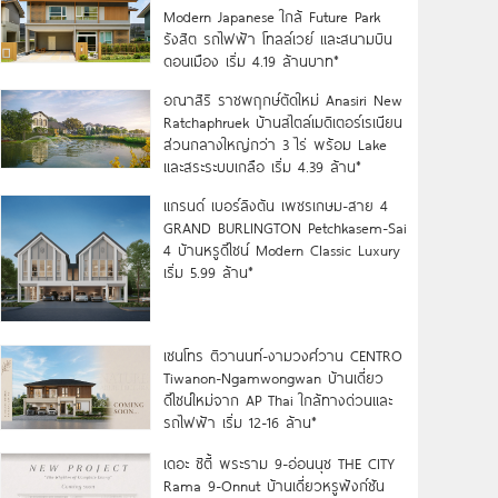
Modern Japanese ใกล้ Future Park
รังสิต รถไฟฟ้า โทลล์เวย์ และสนามบิน
ดอนเมือง เริ่ม 4.19 ล้านบาท*
อณาสิริ ราชพฤกษ์ตัดใหม่ Anasiri New
Ratchaphruek บ้านสไตล์เมดิเตอร์เรเนียน
ส่วนกลางใหญ่กว่า 3 ไร่ พร้อม Lake
และสระระบบเกลือ เริ่ม 4.39 ล้าน*
แกรนด์ เบอร์ลิงตัน เพชรเกษม-สาย 4
GRAND BURLINGTON Petchkasem-Sai
4 บ้านหรูดีไซน์ Modern Classic Luxury
เริ่ม 5.99 ล้าน*
เซนโทร ติวานนท์-งามวงศ์วาน CENTRO
Tiwanon-Ngamwongwan บ้านเดี่ยว
ดีไซน์ใหม่จาก AP Thai ใกล้ทางด่วนและ
รถไฟฟ้า เริ่ม 12-16 ล้าน*
เดอะ ซิตี้ พระราม 9-อ่อนนุช THE CITY
Rama 9-Onnut บ้านเดี่ยวหรูฟังก์ชัน