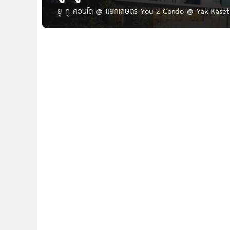
ยู ทู คอนโด @ แยกเกษตร You 2 Condo @ Yak Kaset Y
พหลโยธิน 34 แยก 16 แขวงเสนานิคม เขตจตุจักร กทม. ใ