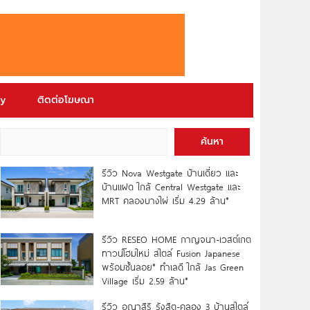
ry
ติดต่อโฆษณา
ค้นหา
รีวิว Nova Westgate บ้านเดี่ยว และ
บ้านแฝด ใกล้ Central Westgate และ
MRT คลองบางไผ่ เริ่ม 4.29 ล้าน*
รีวิว RESEO HOME กาญจนา-เวสต์เกต
ทาวน์โฮมใหม่ สไตล์ Fusion Japanese
พร้อมชั้นลอย* ทำเลดี ใกล้ Jas Green
Village เริ่ม 2.59 ล้าน*
รีวิว อณาสิริ รังสิต-คลอง 3 บ้านสไตล์