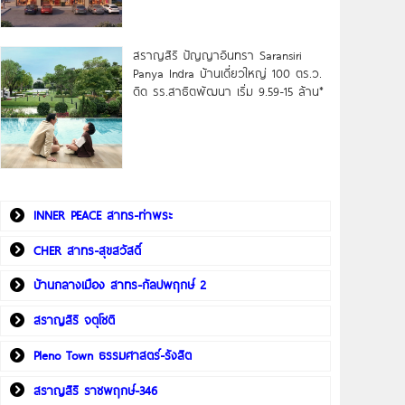
สราญสิริ ปัญญาอินทรา Saransiri
Panya Indra บ้านเดี่ยวใหญ่ 100 ตร.ว.
ดิด รร.สาธิตพัฒนา เริ่ม 9.59-15 ล้าน*
INNER PEACE สาทร-ท่าพระ
CHER สาทร-สุขสวัสดิ์
บ้านกลางเมือง สาทร-กัลปพฤกษ์ 2
สราญสิริ จตุโชติ
Pleno Town ธรรมศาสตร์-รังสิต
สราญสิริ ราชพฤกษ์-346