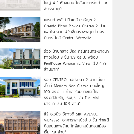
ใหญ่ 4-5 ห้องนอน ใกล้มอเตอร์เวย์ และ
สุวรรณภูมิ
แกรนด์ พลีโน่ ปิ่นเกล้า-จรัญฯ 2
Grande Pleno Pinkloa-Charan 2 บ้าน
แฝดใหม่จาก AP เชื่อมราชพฤกษ์-นคร
อินทร์ ใกล้ Central Westville
รีวิว บ้านกลางเมือง ศรีนครินทร์-บางนา
ทาวน์โฮม 3 ชั้น 173 ตร.ม. พร้อม
Penthouse Panoramic View เริ่ม 4.79
ล้านบาท*
รีวิว CENTRO ทวีวัฒนา 2 บ้านเดี่ยว
สไตล์ Modern Neo Classic ที่ดินใหญ่
100 ตร.ว. + ทำเลเชื่อมบางแค ใกล้
รร.อัสสัมชัญ ธนบุรี และ The Mall
บางแค เริ่ม 10.9 ล้าน*
สิริ อเวนิว วิภาวดี SIRI AVENUE
Vibhavadi อาคารพาณิชย์ 3 ชั้น ทำเลดี
ติดถนนเทพรักษ์ ใกล้สนามบินดอนเมือง
เริ่ม 7.9 ล้าน*