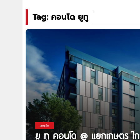
Tag: คอนโด ยูทู
คอนโด
ยู ทู คอนโด @ แยกเกษตร ใก