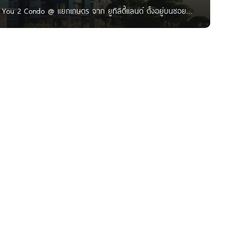
ou 2 Condo @ แยกเกษตร จาก ยูทิลิตี้แลนด์ ตั้งอยู่บนซอย
กล้รถไฟฟ้า BTS สถานี เสนานิคม และ