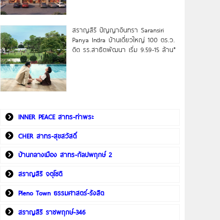
สราญสิริ ปัญญาอินทรา Saransiri
Panya Indra บ้านเดี่ยวใหญ่ 100 ตร.ว.
ดิด รร.สาธิตพัฒนา เริ่ม 9.59-15 ล้าน*
INNER PEACE สาทร-ท่าพระ
CHER สาทร-สุขสวัสดิ์
บ้านกลางเมือง สาทร-กัลปพฤกษ์ 2
สราญสิริ จตุโชติ
Pleno Town ธรรมศาสตร์-รังสิต
สราญสิริ ราชพฤกษ์-346