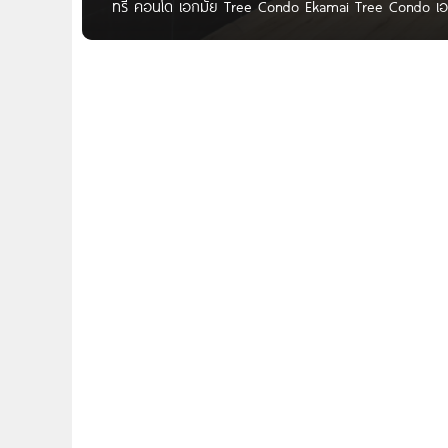
ทรี คอนโด เอกมัย Tree Condo Ekamai Tree Condo เอกม
40 แขวงพระโขนง เขตคลองเตย กทม. ใกล้รถไฟฟ้า BTS เอ
บิ๊กซี, เมเจอร์ เอกมัย, ม.กรุงเทพ