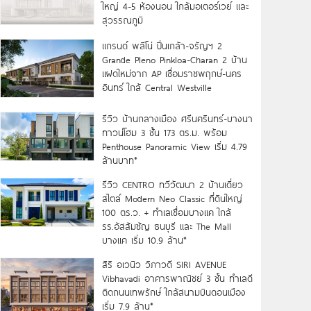
ใหญ่ 4-5 ห้องนอน ใกล้มอเตอร์เวย์ และ
สุวรรณภูมิ
แกรนด์ พลีโน่ ปิ่นเกล้า-จรัญฯ 2
Grande Pleno Pinkloa-Charan 2 บ้าน
แฝดใหม่จาก AP เชื่อมราชพฤกษ์-นคร
อินทร์ ใกล้ Central Westville
รีวิว บ้านกลางเมือง ศรีนครินทร์-บางนา
ทาวน์โฮม 3 ชั้น 173 ตร.ม. พร้อม
Penthouse Panoramic View เริ่ม 4.79
ล้านบาท*
รีวิว CENTRO ทวีวัฒนา 2 บ้านเดี่ยว
สไตล์ Modern Neo Classic ที่ดินใหญ่
100 ตร.ว. + ทำเลเชื่อมบางแค ใกล้
รร.อัสสัมชัญ ธนบุรี และ The Mall
บางแค เริ่ม 10.9 ล้าน*
สิริ อเวนิว วิภาวดี SIRI AVENUE
Vibhavadi อาคารพาณิชย์ 3 ชั้น ทำเลดี
ติดถนนเทพรักษ์ ใกล้สนามบินดอนเมือง
เริ่ม 7.9 ล้าน*