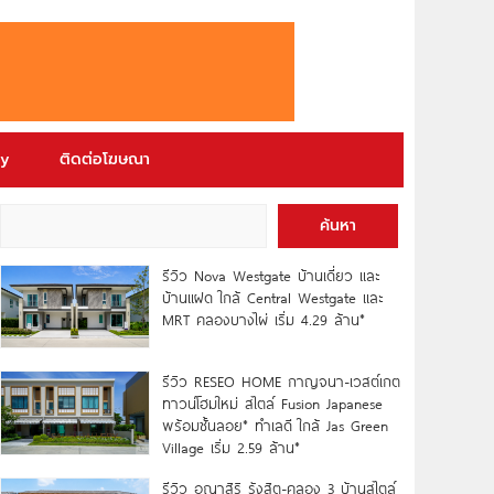
ry
ติดต่อโฆษณา
ค้นหา
รีวิว Nova Westgate บ้านเดี่ยว และ
บ้านแฝด ใกล้ Central Westgate และ
MRT คลองบางไผ่ เริ่ม 4.29 ล้าน*
รีวิว RESEO HOME กาญจนา-เวสต์เกต
ทาวน์โฮมใหม่ สไตล์ Fusion Japanese
พร้อมชั้นลอย* ทำเลดี ใกล้ Jas Green
Village เริ่ม 2.59 ล้าน*
รีวิว อณาสิริ รังสิต-คลอง 3 บ้านสไตล์