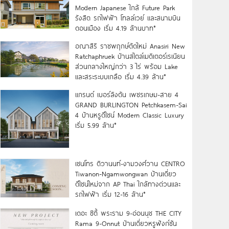
Modern Japanese ใกล้ Future Park
รังสิต รถไฟฟ้า โทลล์เวย์ และสนามบิน
ดอนเมือง เริ่ม 4.19 ล้านบาท*
อณาสิริ ราชพฤกษ์ตัดใหม่ Anasiri New
Ratchaphruek บ้านสไตล์เมดิเตอร์เรเนียน
ส่วนกลางใหญ่กว่า 3 ไร่ พร้อม Lake
และสระระบบเกลือ เริ่ม 4.39 ล้าน*
แกรนด์ เบอร์ลิงตัน เพชรเกษม-สาย 4
GRAND BURLINGTON Petchkasem-Sai
4 บ้านหรูดีไซน์ Modern Classic Luxury
เริ่ม 5.99 ล้าน*
เซนโทร ติวานนท์-งามวงศ์วาน CENTRO
Tiwanon-Ngamwongwan บ้านเดี่ยว
ดีไซน์ใหม่จาก AP Thai ใกล้ทางด่วนและ
รถไฟฟ้า เริ่ม 12-16 ล้าน*
เดอะ ซิตี้ พระราม 9-อ่อนนุช THE CITY
Rama 9-Onnut บ้านเดี่ยวหรูฟังก์ชัน