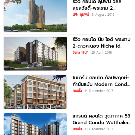
รีวิว คอนโด ลุมพินี วิลล์
สุขสวัสดิ์-พระราม 2
Lumpini Ville Suksawat-
LPN ลุมพินี
5 August 2018
Rama 2
รีวิว คอนโด นิช ไอดี พระราม
2-ดาวคะนอง Niche id
Rama 2-Daokhanong
Sena เสนา
25 April 2018
โมเดิร์น คอนโด กัลปพฤกษ์-
กำนันแม้น Modern Condo
Kalapapruek-
คอนโด
14 December 2017
Kamnanmant
แกรนด์ คอนโด วุฒากาศ 53
Grand Condo Wutthakat
53 ใกล้ BTS
คอนโด
13 December 2017